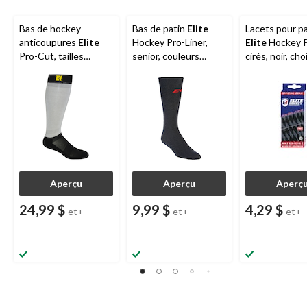
Bas de hockey
Bas de patin
Elite
Lacets pour p
anticoupures
Elite
Hockey Pro-Liner,
Elite
Hockey P
Pro-Cut, tailles
senior, couleurs
cirés, noir, cho
variées
variées
tailles
Aperçu
Aperçu
Aperç
24,99 $
9,99 $
4,29 $
et+
et+
et+