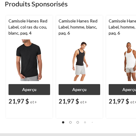
Produits Sponsorisés
Camisole Hanes Red
Camisole Hanes Red
Camisole Han
Label, col ras du cou,
Label, homme, blanc,
Label, homme, 
blanc, paq. 4
paq. 6
paq. 6
Aperçu
Aperçu
Aperç
21,97 $
21,97 $
21,97 $
et+
et+
et