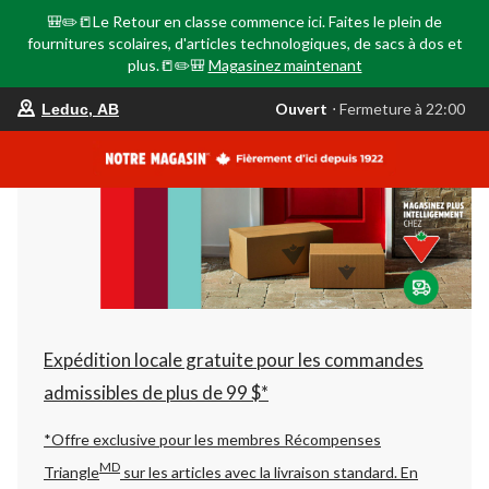
🎒✏️📒Le Retour en classe commence ici. Faites le plein de
fournitures scolaires, d'articles technologiques, de sacs à dos et
plus.📒✏️🎒
Magasinez maintenant
votre
Ouvert
⋅ Fermeture à 22:00
Leduc, AB
magasin
préféré
est
Leduc,
AB,
courament
Ouvert,
Fermeture
à
à
22:00
cliquer
pour
changer
Expédition locale gratuite pour les commandes
admissibles de plus de 99 $*
*Offre exclusive pour les membres Récompenses
MD
Triangle
sur les articles avec la livraison standard.
En