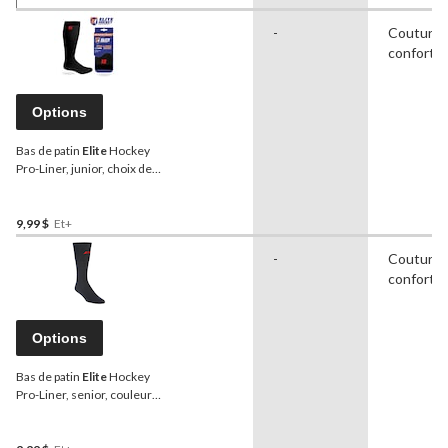
-
Couture d
confortab
Options
Bas de patin
Elite
Hockey
Pro-Liner, junior, choix de
couleurs
9,99 $
Et+
-
Couture d
confortab
Options
Bas de patin
Elite
Hockey
Pro-Liner, senior, couleurs
variées