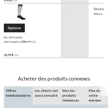
9,99 $
Et+
-
Résistant
chocs
Options
Bas de hockey
anticoupures
Elite
Pro-Cut,
tailles variées
24,99 $
Et+
Acheter des produits connexes
Offres
Les clients ont
Vers les
Plus de
hebdomadaires
aussi consulté
produits
cette
tendances
marque