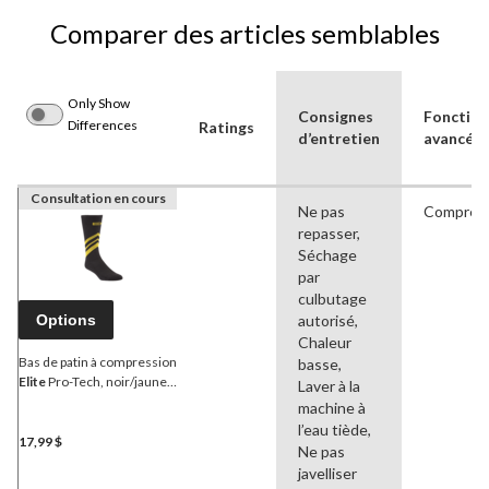
Comparer des articles semblables
Only Show
Consignes
Fonction
Differences
Ratings
d’entretien
avancée
Consultation en cours
Ne pas
Compres
repasser,
Séchage
par
culbutage
Options
autorisé,
Chaleur
Bas de patin à compression
basse,
Elite
Pro-Tech, noir/jaune,
Laver à la
tailles variées
machine à
l’eau tiède,
17,99 $
Ne pas
javelliser