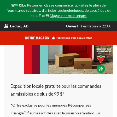
🎒✏️📒Le Retour en classe commence ici. Faites le plein de
fournitures scolaires, d'articles technologiques, de sacs à dos et
plus.📒✏️🎒
Magasinez maintenant
votre
Ouvert
⋅ Fermeture à 22:00
Leduc, AB
magasin
préféré
est
Leduc,
AB,
courament
Ouvert,
Fermeture
à
à
22:00
cliquer
pour
changer
Expédition locale gratuite pour les commandes
admissibles de plus de 99 $*
*Offre exclusive pour les membres Récompenses
MD
Triangle
sur les articles avec la livraison standard.
En