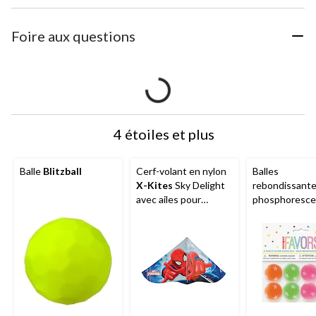
Foire aux questions
4 étoiles et plus
Balle
Blitzball
Cerf-volant en nylon
Balles
X-Kites
Sky Delight
rebondissant
avec ailes pour
phosphoresce
enfants, choix de
pour cadeaux-
styles et de tailles, 8
surprises,
ans et plus
orange/vert/r
u, étoile, paq. 
anniversaire/
surprises