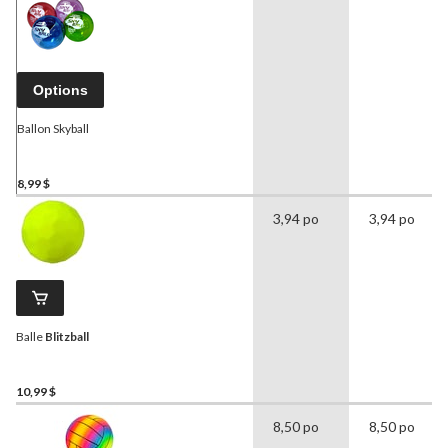
Options
Ballon Skyball
8,99 $
3,94 po
3,94 po
Balle
Blitzball
10,99 $
8,50 po
8,50 po