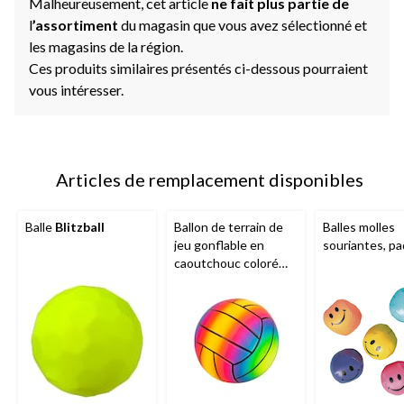
Malheureusement, cet article
ne fait plus partie de
l
’assortiment
du magasin que vous avez sélectionné et
les magasins de la région.
Ces produits similaires présentés ci-dessous pourraient
vous intéresser.
Articles de remplacement disponibles
Balle
Blitzball
Ballon de terrain de
Balles molles
jeu gonflable en
souriantes, pa
caoutchouc coloré
Hedstrom
,
multicolore, choix
variés, 3 ans et plus,
pour activités
estivales/d'extérieur