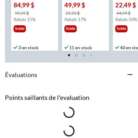
84,99 $
49,99 $
22,49 $
prix
prix
pri
99,99 $
59,99 $
44,99 $
était
était
éta
Rabais 15%
Rabais 17%
Rabais 50%
99,99 $
59,99 $
44,
Solde
Solde
Solde
3 en stock
11 en stock
40 en st
Évaluations
Points saillants de l'evaluation