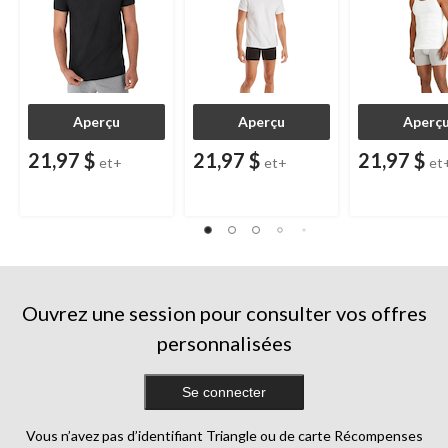
Aperçu
Aperçu
Aperç
21,97 $
21,97 $
21,97 $
et+
et+
et
Ouvrez une session pour consulter vos offres
personnalisées
Se connecter
Vous n’avez pas d’identifiant Triangle ou de carte Récompenses