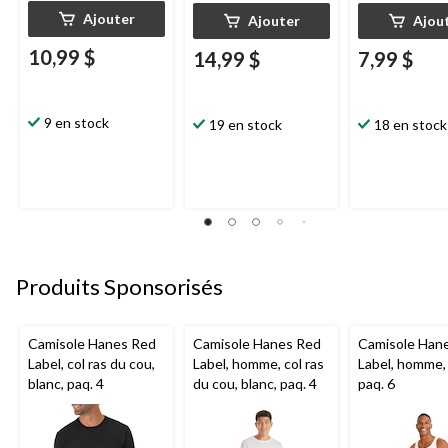
Ajouter
Ajouter
Ajou
10,99 $
14,99 $
7,99 $
9 en stock
19 en stock
18 en stock
Produits Sponsorisés
Camisole Hanes Red
Camisole Hanes Red
Camisole Han
Label, col ras du cou,
Label, homme, col ras
Label, homme, 
blanc, paq. 4
du cou, blanc, paq. 4
paq. 6