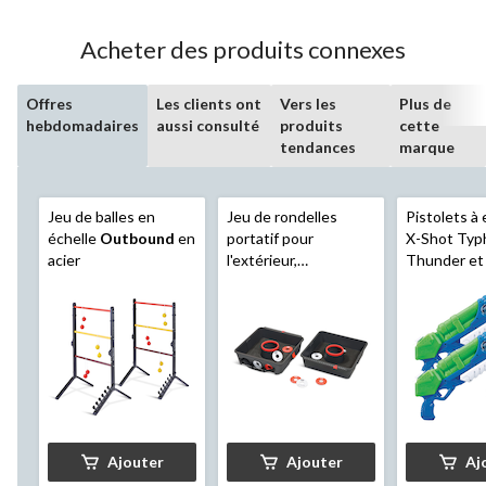
Acheter des produits connexes
Offres
Les clients ont
Vers les
Plus de
hebdomadaires
aussi consulté
produits
cette
tendances
marque
Jeu de balles en
Jeu de rondelles
Pistolets à
échelle
Outbound
en
portatif pour
X-Shot Typ
acier
l'extérieur,
Thunder et 
rouge/blanc, 8 ans et
jouet pour 
plus, pour activités de
ans et plus,
jeu de pelouse
Ajouter
Ajouter
Aj