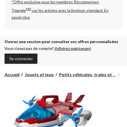
*Offre exclusive pour les membres Récompenses
MD
Triangle
sur les articles avec la livraison standard.
En
savoir plus
Ouvrez une session pour consulter vos offres personnalisées
Vous n’avez pas de compte?
Adhérez maintenant
Se connecter
Av
Accueil
Jouets et jeux
Petits véhicules, trains et ...
Av
de
pat
de
la
Pat