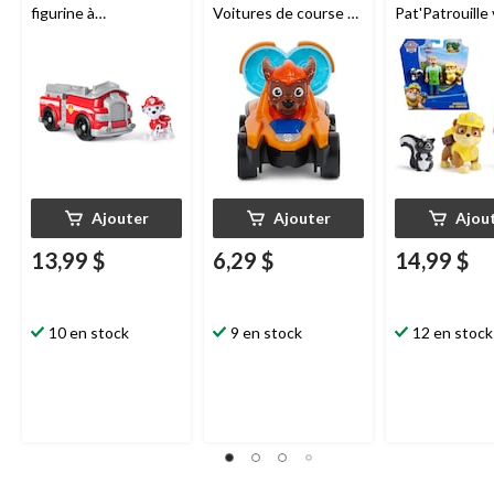
figurine à
Voitures de course La
Pat'Patrouille 
collectionner
patrouille de chiots,
paq. 3, 3 ans e
choix variés
Ajouter
Ajouter
Ajou
13,99 $
6,29 $
14,99 $
10 en stock
9 en stock
12 en stock