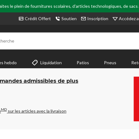
tes le plein de fournitures scolaires, d'articles technologiques, de sacs
Accédez a
Crédit Offert
Soutien
Inscription
cherche
es hebdo
Liquidation
Patios
Pneus
Ret
mmandes admissibles de plus
MD
e
sur les articles avec la livraison