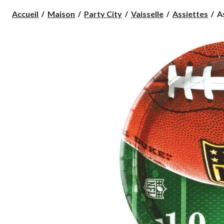
As
Accueil
Maison
Party City
Vaisselle
Assiettes
A
à
dî
R
N
pa
1