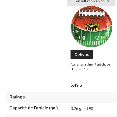
Consultation en cours
Options
Assiettes à dîner Repêchage
NFL, paq. 18
6,49 $
Ratings
Capacité de l'article (gal)
0,26 gal (US)