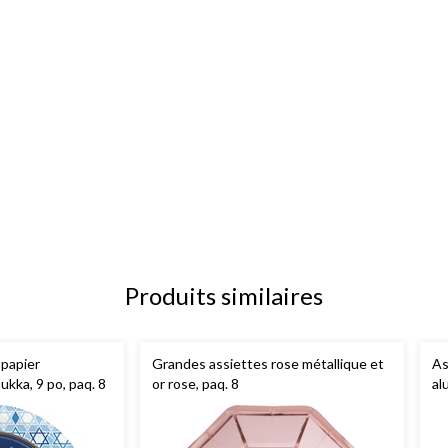
Produits similaires
 papier
Grandes assiettes rose métallique et
As
kka, 9 po, paq. 8
or rose, paq. 8
al