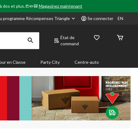
 à dos et plus.📒✏️🎒
Magasinez maintenant
u programme Récompenses Triangle
Se connecter
EN
État de
command
our en Classe
Party City
Centre-auto