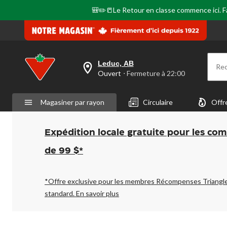
🎒✏️📒Le Retour en classe commence ici. Fai
Leduc, AB
Re
votre
Ouvert
⋅ Fermeture à 22:00
magasin
préféré
est
Magasiner par rayon
Circulaire
Offr
Leduc,
AB,
courament
Ouvert,
Expédition locale gratuite pour les co
Fermeture
à
de 99 $*
à
22:00
cliquer
pour
*Offre exclusive pour les membres Récompenses Triangl
changer
standard.
En savoir plus