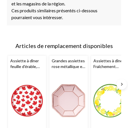
et les magasins de la région.
Ces produits similaires présentés ci-dessous
pourraient vous intéresser.
Articles de remplacement disponibles
Assiette à dîner
Grandes assiettes
Assiettes à dîner,
feuille d'érable,
rose métallique et
Fraîchement
Fête du Canada, 9
or rose, paq. 8
pressé, thème
po, paq. 8
été, 9 po, paq. 8