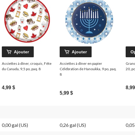
Ajouter
Ajouter
O
Assiettes à dîner, croquis, Fête
Assiettes à dîner en papier
Grand
du Canada, 9,5 po, paq. 8
Célébration de Hanoukka, 9 po, paq.
20, po
8
4,99 $
8,99
5,99 $
0,00 gal (US)
0,26 gal (US)
0,05