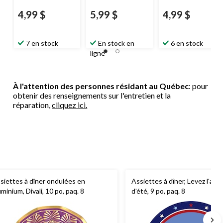
4,99 $
5,99 $
4,99 $
7 en stock
En stock en
6 en stock
ligne
À l'attention des personnes résidant au Québec
: pour
obtenir des renseignements sur l'entretien et la
réparation,
cliquez ici.
siettes à dîner ondulées en
Assiettes à dîner, Levez l'anc
uminium, Divali, 10 po, paq. 8
d'été, 9 po, paq. 8