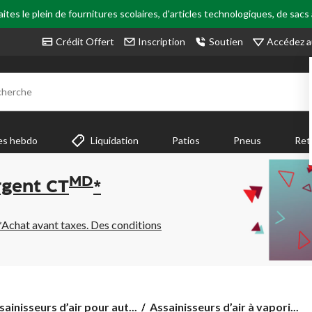
tes le plein de fournitures scolaires, d'articles technologiques, de sacs
Accédez a
Crédit Offert
Inscription
Soutien
cherche
es hebdo
Liquidation
Patios
Pneus
Ret
MD
rgent CT
*
*Achat avant taxes. Des conditions
Assainisseurs
sainisseurs d’air pour aut...
Assainisseurs d’air à vapori...