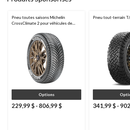
Pneu toutes saisons Michelin
Pneu tout-terrain T
CrossClimate 2 pour véhicules de
tourisme et multisegments
Options
Opti
229,99 $
-
806,99 $
341,99 $
-
902