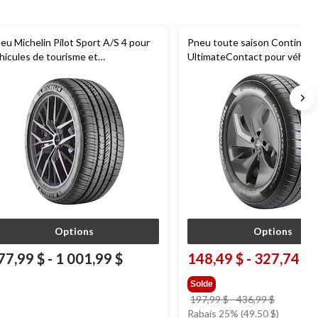
eu Michelin Pilot Sport A/S 4 pour
Pneu toute saison Continent
hicules de tourisme et
UltimateContact pour véhicu
ltisegments
tourisme et multisegments
Options
Options
77,99 $
-
1 001,99 $
148,49 $
-
327,74 $
Solde
prix
197,99 $
-
436,99 $
était
Rabais 25% (49.50 $)