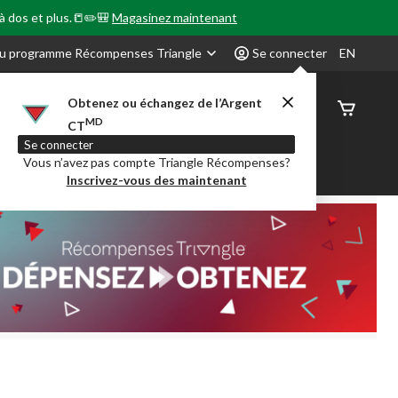
 à dos et plus.📒✏️🎒
Magasinez maintenant
u programme Récompenses Triangle
Se connecter
EN
Obtenez ou échangez de l’Argent
État de
MD
CT
command
Se connecter
Vous n’avez pas compte Triangle Récompenses?
our en Classe
Party City
Centre-auto
Inscrivez-vous des maintenant