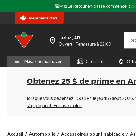
🎒✏️📒Le Retour en classe commence ici. Fai
Leduc, AB
Re
votre
Ouvert
⋅ Fermeture à 22:00
magasin
préféré
est
Magasiner par rayon
Circulaire
Offr
Leduc,
AB,
courament
Ouvert,
Obtenez 25 $ de prime en A
Fermeture
à
à
22:00
lorsque vous dépensez 150 $+* le jeudi 6 août 2026. 
cliquer
s’appliquent.
En savoir plus
pour
changer
Accueil
Automobile
Accessoires pour l'habitacle
As