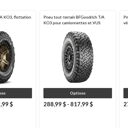
/A KO3, flottation
Pneu tout-terrain BFGoodrich T/A
Pn
KO3 pour camionnettes et VUS
vé
mu
ons
Options
,99 $
288,99 $
-
817,99 $
2