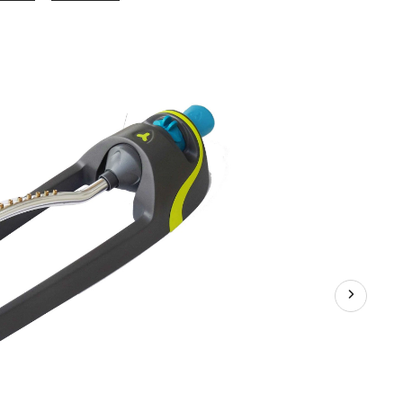
oscillant
robuste
Yardworks,
zinc