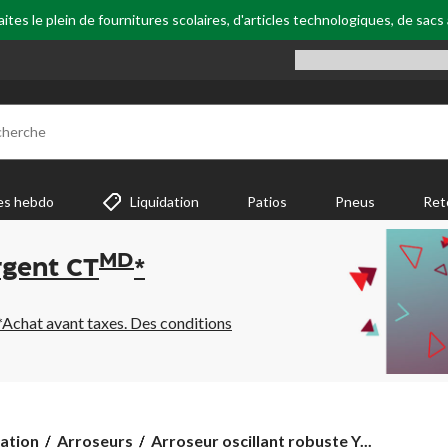
tes le plein de fournitures scolaires, d'articles technologiques, de sacs
cherche
es hebdo
Liquidation
Patios
Pneus
Ret
MD
rgent CT
*
*Achat avant taxes. Des conditions
Arroseur
gation
Arroseurs
Arroseur oscillant robuste Y...