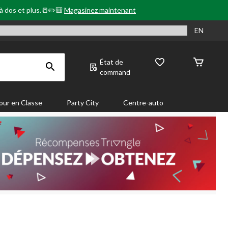
 à dos et plus.📒✏️🎒
Magasinez maintenant
EN
État de
command
our en Classe
Party City
Centre-auto