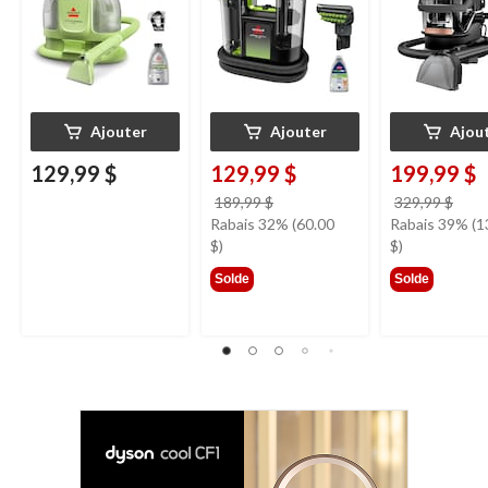
animaux de
compagnie
Ajouter
Ajouter
Ajou
129,99 $
129,99 $
199,99 $
prix
prix
189,99 $
329,99 $
était
étai
Rabais 32% (60.00
Rabais 39% (1
189,99 $
329,
$)
$)
Solde
Solde