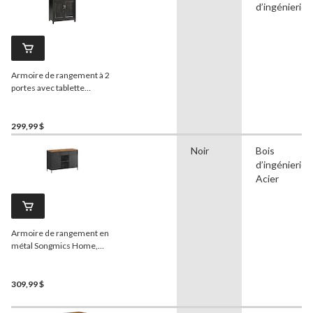
d’ingénierie
Armoire de rangement à 2
portes avec tablette
réglable
Sauder
Edge
Water, fini noir Estate
299,99 $
Noir
Bois
d’ingénierie,
Acier
Armoire de rangement en
métal Songmics Home,
brun rustique/noir
309,99 $