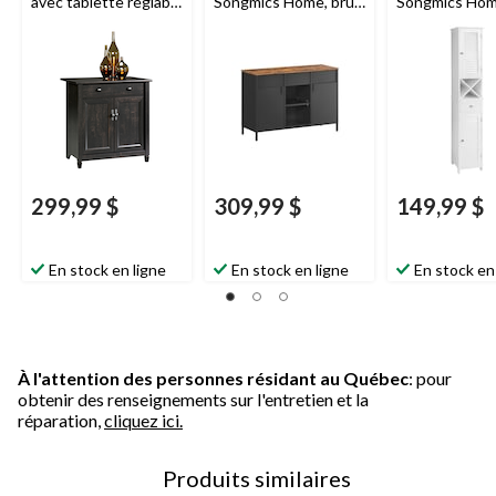
avec tablette réglable
Songmics Home, brun
Songmics Hom
Sauder
Edge Water,
rustique/noir
portes à volet
fini noir Estate
299,99 $
309,99 $
149,99 $
En stock en ligne
En stock en ligne
En stock en
À l'attention des personnes résidant au Québec
: pour
obtenir des renseignements sur l'entretien et la
réparation,
cliquez ici.
Produits similaires