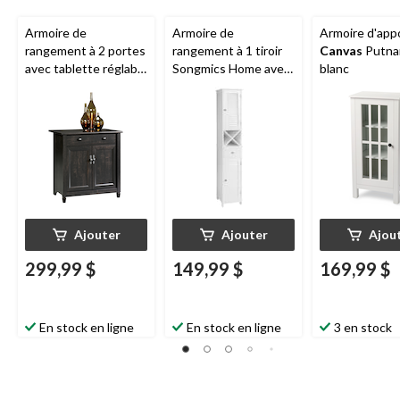
Armoire de
Armoire de
Armoire d'app
rangement à 2 portes
rangement à 1 tiroir
Canvas
Putna
avec tablette réglable
Songmics Home avec
blanc
Sauder
Edge Water,
portes à volets, blanc
fini noir Estate
Ajouter
Ajouter
Ajou
299,99 $
149,99 $
169,99 $
En stock en ligne
En stock en ligne
3 en stock