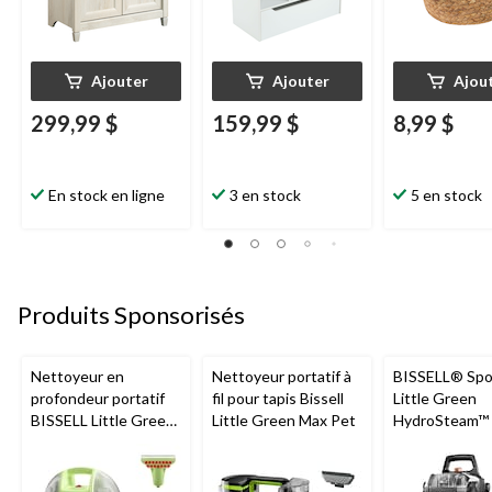
Ajouter
Ajouter
Ajou
299,99 $
159,99 $
8,99 $
En stock en ligne
3 en stock
5 en stock
Produits Sponsorisés
Nettoyeur en
Nettoyeur portatif à
BISSELL® Spo
profondeur portatif
fil pour tapis Bissell
Little Green
BISSELL Little Green
Little Green Max Pet
HydroSteam™ 
Mini avec fil pour
Nettoyeur port
tapis et tissus
nettoyage en
d'ameublement
profondeur po