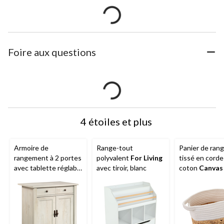
Foire aux questions
4 étoiles et plus
Armoire de
Range-tout
Panier de ran
rangement à 2 portes
polyvalent
For Living
tissé en corde
avec tablette réglable
avec tiroir, blanc
coton
Canvas
Sauder
Edge Water,
deux tons
fini châtaignier
blanchi