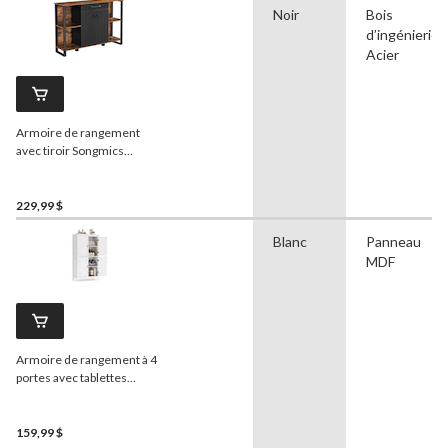
Noir
Bois
d’ingénierie,
Acier
Armoire de rangement
avec tiroir Songmics
Home, brun rustique
229,99 $
Blanc
Panneau
MDF
Armoire de rangement à 4
portes avec tablettes
réglables
Songmics
Home,
blanc
159,99 $