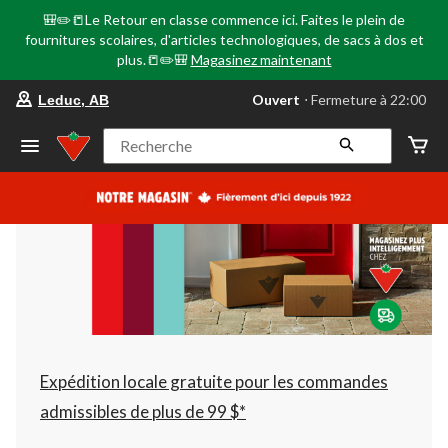
🎒✏️📒Le Retour en classe commence ici. Faites le plein de
fournitures scolaires, d'articles technologiques, de sacs à dos et
plus.📒✏️🎒
Magasinez maintenant
votre
Ouvert
⋅ Fermeture à 22:00
Leduc, AB
magasin
préféré
est
Recherche
Leduc,
AB,
courament
Ouvert,
Fermeture
à
à
22:00
cliquer
pour
changer
Expédition locale gratuite pour les commandes
admissibles de plus de 99 $*