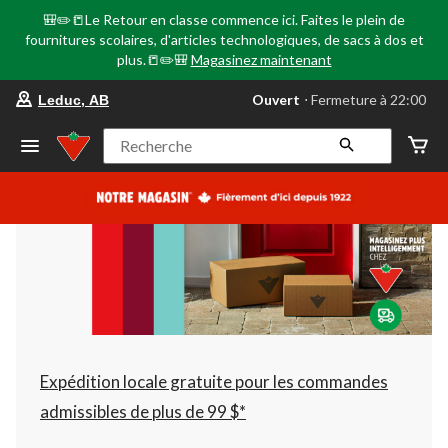
🎒✏️📒Le Retour en classe commence ici. Faites le plein de
fournitures scolaires, d'articles technologiques, de sacs à dos et
plus.📒✏️🎒
Magasinez maintenant
votre
Ouvert
⋅ Fermeture à 22:00
Leduc, AB
magasin
préféré
est
Recherche
Leduc,
AB,
courament
Ouvert,
Fermeture
à
à
22:00
cliquer
pour
changer
Expédition locale gratuite pour les commandes
admissibles de plus de 99 $*