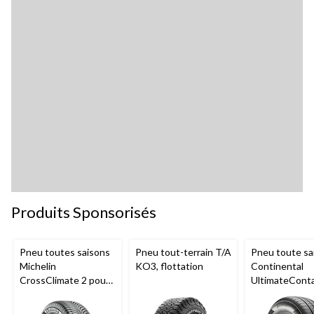
Produits Sponsorisés
Pneu toutes saisons
Pneu tout-terrain T/A
Pneu toute sa
Michelin
KO3, flottation
Continental
CrossClimate 2 pour
UltimateCont
véhicules de tourisme
pour véhicule
et multisegments
tourisme et