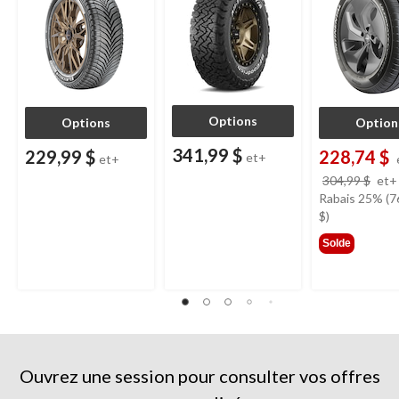
multisegment
Options
Options
Option
341,99 $
229,99 $
228,74 $
et+
et+
304,99 $
et+
Rabais 25% (7
$)
Solde
Ouvrez une session pour consulter vos offres