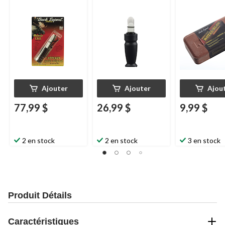
Ajouter
Ajouter
Ajou
77,99 $
26,99 $
9,99 $
2 en stock
2 en stock
3 en stock
Produit Détails
Caractéristiques