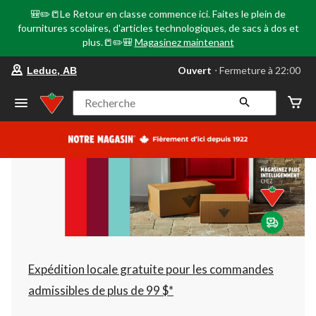
🎒✏️📒Le Retour en classe commence ici. Faites le plein de
fournitures scolaires, d'articles technologiques, de sacs à dos et
plus.📒✏️🎒
Magasinez maintenant
votre
Ouvert
⋅ Fermeture à 22:00
Leduc, AB
magasin
préféré
est
Recherche
Leduc,
AB,
courament
Ouvert,
Fermeture
à
à
22:00
cliquer
pour
changer
Expédition locale gratuite pour les commandes
admissibles de plus de 99 $*