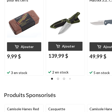
pour les cerfs
Matrixx 3.3, 7
Ajouter
Ajouter
Ajou
139,99 $
9,99 $
49,99 $
2 en stock
3 en stock
5 en stock
Produits Sponsorisés
Camisole Hanes Red
Casquette
Camisole Han