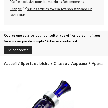
*Offre exclusive pour les membres Récompenses
MD
Triangle
sur les articles avec la livraison standard.
En
savoir plus
Ouvrez une session pour consulter vos offres personnalisées
Vous n’avez pas de compte?
Adhérez maintenant
Se connecter
Appeau
Accueil
Sports et loisirs
Chasse
Appeaux
Appeau à
à
anche
double
Mick
Lacy
Magic
Mallard