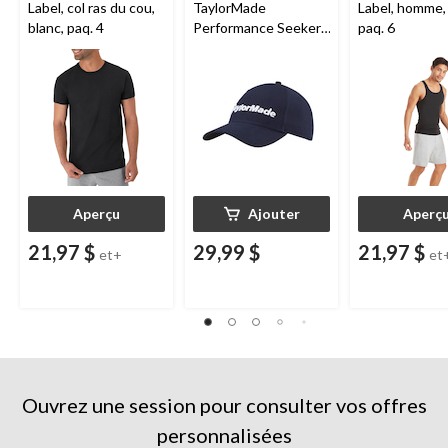
Label, col ras du cou,
TaylorMade
Label, homme, 
blanc, paq. 4
Performance Seeker,
paq. 6
marine
Aperçu
Ajouter
Aperç
21,97 $
29,99 $
21,97 $
et+
et
Ouvrez une session pour consulter vos offres
personnalisées