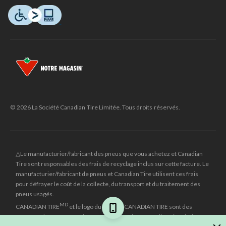
© 2026 La Société Canadian Tire Limitée. Tous droits réservés.
△Le manufacturier/fabricant des pneus que vous achetez et Canadian
Tire sont responsables des frais de recyclage inclus sur cette facture. Le
manufacturier/fabricant de pneus et Canadian Tire utilisent ces frais
pour défrayer le coût de la collecte, du transport et du traitement des
pneus usagés.
MD
CANADIAN TIRE
et le logo du triangle CANADIAN TIRE sont des
marques de commerce déposées de la Société Canadian Tire Limitée.