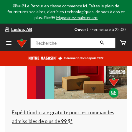
🎒✏️📒Le Retour en classe commence ici. Faites le plein de
fournitures scolaires, d'articles technologiques, de sacs à dos et
plus.📒✏️🎒
Magasinez maintenant
votre
Ouvert
⋅ Fermeture à 22:00
Leduc, AB
magasin
préféré
est
Recherche
Leduc,
AB,
courament
Ouvert,
Fermeture
à
à
22:00
cliquer
pour
changer
Expédition locale gratuite pour les commandes
admissibles de plus de 99 $*