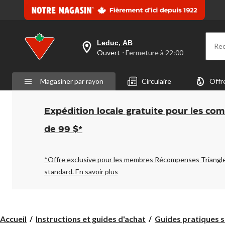
Leduc, AB
Re
votre
Ouvert
⋅ Fermeture à 22:00
magasin
préféré
est
Magasiner par rayon
Circulaire
Offr
Leduc,
AB,
courament
Ouvert,
Expédition locale gratuite pour les co
Fermeture
à
de 99 $*
à
22:00
cliquer
pour
*Offre exclusive pour les membres Récompenses Triangl
changer
standard.
En savoir plus
Accueil
Instructions et guides d'achat
Guides pratiques sur