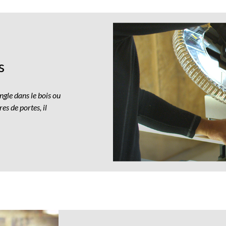
choisir
une
scie
à
onglets
s
gle dans le bois ou
s de portes, il