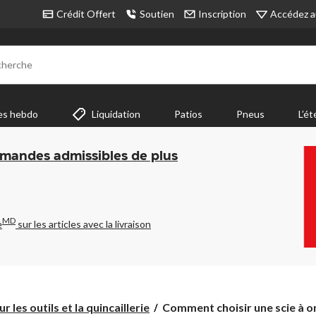
Accédez a
Crédit Offert
Soutien
Inscription
cherche
es hebdo
Liquidation
Patios
Pneus
L’ét
mmandes admissibles de plus
MD
e
sur les articles avec la livraison
Comment
 les outils et la quincaillerie
Comment choisir une scie à o