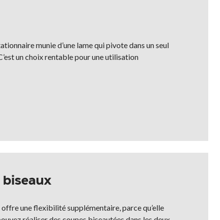
tationnaire munie d’une lame qui pivote dans un seul
C’est un choix rentable pour une utilisation
x biseaux
offre une flexibilité supplémentaire, parce qu’elle
s pouvez réaliser des coupes biseautées dans les deux