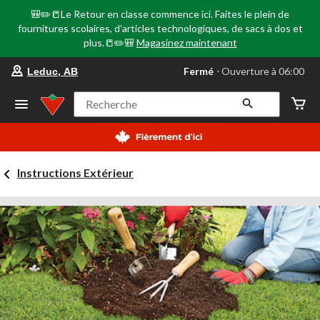
🎒✏️📒Le Retour en classe commence ici. Faites le plein de
fournitures scolaires, d'articles technologiques, de sacs à dos et
plus.📒✏️🎒
Magasinez maintenant
votre
Fermé
⋅ Ouverture à 06:00
Leduc, AB
magasin
préféré
est
Recherche
Leduc,
AB,
courament
Fermé,
Ouverture
Instructions Extérieur
à
à
06:00
cliquer
pour
changer