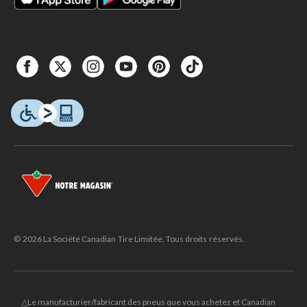
© 2026 La Société Canadian Tire Limitée. Tous droits réservés.
△Le manufacturier/fabricant des pneus que vous achetez et Canadian