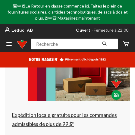
🎒✏️📒Le Retour en classe commence ici. Faites le plein de
fournitures scolaires, d'articles technologiques, de sacs à dos et
plus.📒✏️🎒
Magasinez maintenant
votre
Ouvert
⋅ Fermeture à 22:00
Leduc, AB
magasin
préféré
est
Recherche
Leduc,
AB,
courament
Ouvert,
Fermeture
à
à
22:00
cliquer
pour
changer
Expédition locale gratuite pour les commandes
admissibles de plus de 99 $*