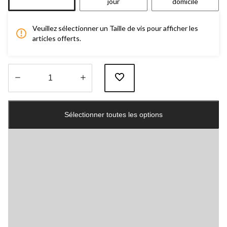
jour
domicile
Veuillez sélectionner un Taille de vis pour afficher les
articles offerts.
Quantité
mise
Sélectionner toutes les options
à
jour
à
1