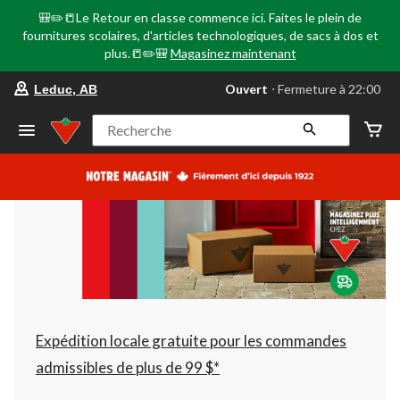
🎒✏️📒Le Retour en classe commence ici. Faites le plein de
fournitures scolaires, d'articles technologiques, de sacs à dos et
plus.📒✏️🎒
Magasinez maintenant
votre
Ouvert
⋅ Fermeture à 22:00
Leduc, AB
magasin
préféré
est
Recherche
Leduc,
AB,
courament
Ouvert,
Fermeture
à
à
22:00
cliquer
pour
changer
Expédition locale gratuite pour les commandes
admissibles de plus de 99 $*