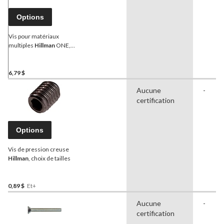
Options
Vis pour matériaux
multiples
Hillman
ONE,
tête plate
6,79 $
Aucune
-
certification
Options
Vis de pression creuse
Hillman
, choix de tailles
0,89 $
Et+
Aucune
-
certification