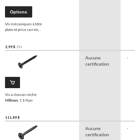
Options
Vis mécaniques à tête
plate et prise carrée
Hillman
, choix de tailles
3,99 $
Et+
Aucune
-
certification
Vis à cloison sèche
Hillman
, 1 1/4 po
111,89 $
Aucune
-
certification