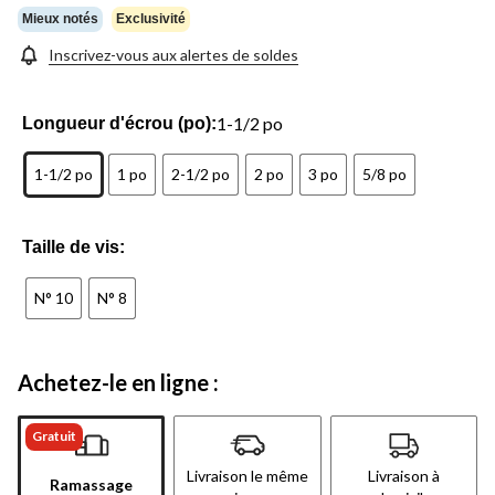
Mieux notés
Exclusivité
Inscrivez-vous aux alertes de soldes
1-1/2 po
Longueur d'écrou (po):
1-1/2 po
1 po
2-1/2 po
2 po
3 po
5/8 po
Taille de vis:
N° 10
N° 8
Achetez-le en ligne :
Gratuit
Livraison le même
Livraison à
Ramassage