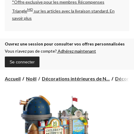
*Offre exclusive pour les membres Récompenses
MD
Triangle
sur les articles avec la livraison standard.
En
savoir plus
Ouvrez une session pour consulter vos offres personnalisées
Vous n’avez pas de compte?
Adhérez maintenant
Se connecter
Accueil
Noël
Décorations intérieures de N...
Décorati