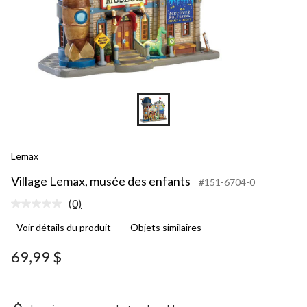
Lemax
Village Lemax, musée des enfants
#151-6704-0
(0)
Aucune
cote
Voir détails du produit
Objets similaires
pour
ce
produit.
69,99 $
Lien
vers
la
même
page.