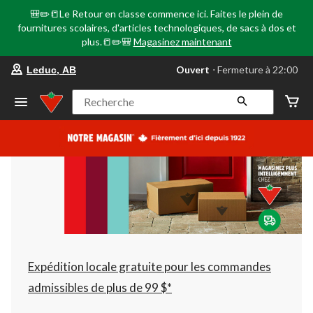
🎒✏️📒Le Retour en classe commence ici. Faites le plein de
fournitures scolaires, d'articles technologiques, de sacs à dos et
plus.📒✏️🎒
Magasinez maintenant
votre
Ouvert
⋅ Fermeture à 22:00
Leduc, AB
magasin
préféré
est
Recherche
Leduc,
AB,
courament
Ouvert,
Fermeture
à
à
22:00
cliquer
pour
changer
Expédition locale gratuite pour les commandes
admissibles de plus de 99 $*