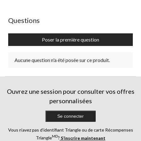
Cette
Cette
Cette
Cette
Cette
action
action
action
action
action
ouvrira
ouvrira
ouvrira
ouvrira
ouvrira
Aucune question n'a été posée sur ce produit.
Questions
le
le
le
le
le
formulaire
formulaire
formulaire
formulaire
formulaire
de
de
de
de
de
Poser la première question
soumission.
soumission.
soumission.
soumission.
soumission.
Aucune question n'a été posée sur ce produit.
Ouvrez une session pour consulter vos offres
personnalisées
Se connecter
Vous n’avez pas d’identifiant Triangle ou de carte Récompenses
MD
Triangle
?
S’inscrire maintenant