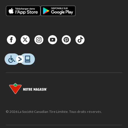
© 2026 La Société Canadian Tire Limitée. Tous droits réservés.