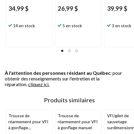
34,99 $
26,99 $
39,99 $
14 en stock
5 en stock
3 en stock
À l'attention des personnes résidant au Québec
: pour
obtenir des renseignements sur l'entretien et la
réparation,
cliquez ici.
Produits similaires
Trousse de
Trousse de
VFI/gilet de
réarmement pour VFI
réarmement pour VFI
sauvetage
à gonflage
à gonflage manuel
surdimension
automatique
pour adulte, r