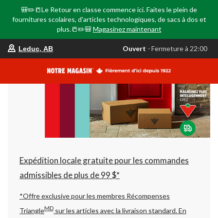
🎒✏️📒Le Retour en classe commence ici. Faites le plein de
fournitures scolaires, d'articles technologiques, de sacs à dos et
plus.📒✏️🎒
Magasinez maintenant
votre
Ouvert
⋅ Fermeture à 22:00
Leduc, AB
magasin
préféré
est
Leduc,
AB,
courament
Ouvert,
Fermeture
à
à
22:00
cliquer
pour
changer
Expédition locale gratuite pour les commandes
admissibles de plus de 99 $*
*Offre exclusive pour les membres Récompenses
MD
Triangle
sur les articles avec la livraison standard.
En