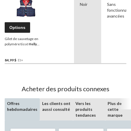
Noir
Sans
fonctionnali
avancées
Options
Gilet de sauvetage en
polymère tissé
Helly
Hansen
pour adulte
84,99 $
Et+
Acheter des produits connexes
Offres
Les clients ont
Vers les
Plus de
hebdomadaires
aussi consulté
produits
cette
tendances
marque