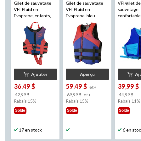
Gilet de sauvetage
Gilet de sauvetage
VFI/gilet de
VFI
Fluid
en
VFI
Fluid
en
sauvetage
Evoprene, enfants,
Evoprene, bleu
confortable
bleu marine/rouge
marine/rouge, tailles
Outbound
variées
jeunes
Ajouter
Aperçu
Aj
36,49 $
59,49 $
39,99 $
et+
prix
prix
pri
42,99 $
69,99 $
et+
44,99 $
était
était
éta
Rabais 15%
Rabais 15%
Rabais 11%
42,99 $
à
44,
Solde
Solde
Solde
partir
de
69,99 $
17 en stock
6 en sto