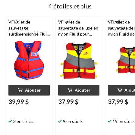
4 étoiles et plus
VFI/gilet de
VFI/gilet de
VFI/gilet de
sauvetage
sauvetage de luxe en
sauvetage de 
surdimensionné
Fluid
nylon
Fluid
pour
nylon
Fluid
po
pour adulte, rouge
adulte, choix de
adulte, très tr
couleurs, grand/très
grand/très trè
grand
grand, couleur
variées
Ajouter
Ajouter
Ajou
39,99 $
37,99 $
37,99 $
3 en stock
9 en stock
19 en stock