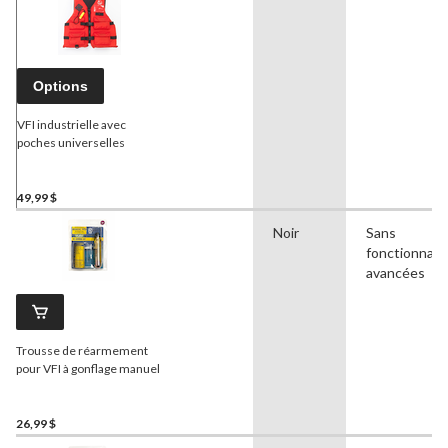
Options
VFI industrielle avec
poches universelles
49,99 $
Noir
Sans
fonctionnali
avancées
Trousse de réarmement
pour VFI à gonflage manuel
26,99 $