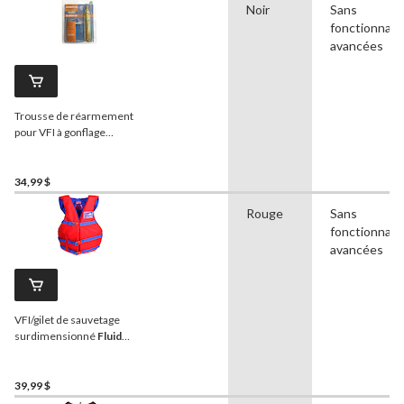
Noir
Sans
fonctionnali
avancées
Trousse de réarmement
pour VFI à gonflage
automatique
34,99 $
Rouge
Sans
fonctionnali
avancées
VFI/gilet de sauvetage
surdimensionné
Fluid
pour adulte, rouge
39,99 $