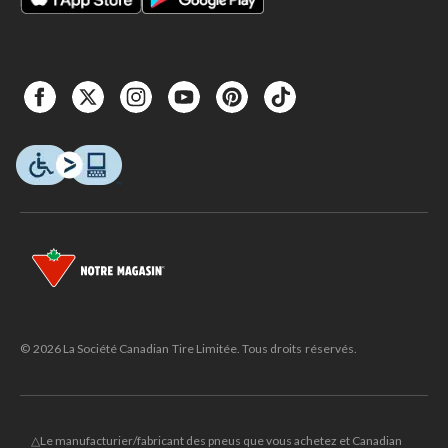
© 2026 La Société Canadian Tire Limitée. Tous droits réservés.
△Le manufacturier/fabricant des pneus que vous achetez et Canadian