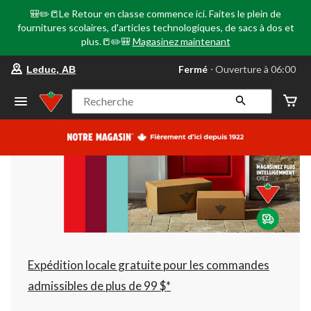
🎒✏️📒Le Retour en classe commence ici. Faites le plein de
fournitures scolaires, d'articles technologiques, de sacs à dos et
plus.📒✏️🎒
Magasinez maintenant
votre
Fermé
⋅ Ouverture à 06:00
Leduc, AB
magasin
préféré
est
Recherche
Leduc,
AB,
courament
Fermé,
Ouverture
à
à
06:00
cliquer
pour
changer
Expédition locale gratuite pour les commandes
admissibles de plus de 99 $*