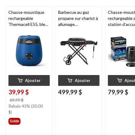
Chasse-moustique
Barbecue au gaz
Chasse-moust
rechargeable
propane sur chariot à
rechargeable 
Thermacell E55, bleu
allumage
station d'accue
royal
piézoélectrique
Thermacell E6
Weber Traveller en
charbon
fonte, noir
Ajouter
Ajouter
Ajou
39,99 $
499,99 $
79,99 $
prix
69,99 $
était
Rabais 43% (30.00
69,99 $
$)
Solde