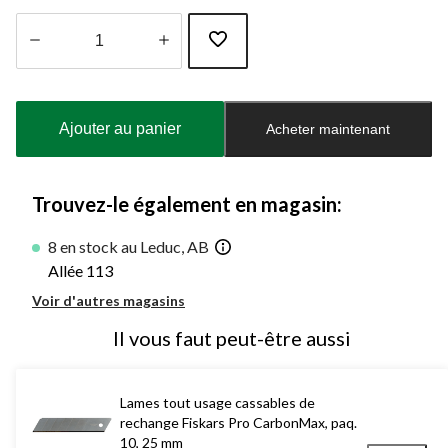
Quantité
mise
à
Ajouter au panier
Acheter maintenant
jour
à
1
Trouvez-le également en magasin:
8 en stock au Leduc, AB
Allée 113
Voir d'autres magasins
Il vous faut peut-être aussi
Lames tout usage cassables de
rechange Fiskars Pro CarbonMax, paq.
10, 25 mm