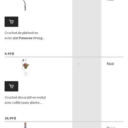
Crochet de plafond en
acier plat
Panacea
Vintage,
6 po, paq. 2
4,99 $
-
Noir
Crochet décoratif en métal
avec colibri pour plante
Panacea
, 48 po, noir
24,99 $