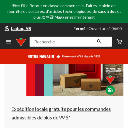
🎒✏️📒Le Retour en classe commence ici. Faites le plein de
fournitures scolaires, d'articles technologiques, de sacs à dos et
plus.📒✏️🎒
Magasinez maintenant
votre
Fermé
⋅ Ouverture à 06:00
Leduc, AB
magasin
préféré
est
Recherche
Leduc,
AB,
courament
Fermé,
Ouverture
à
à
06:00
cliquer
pour
changer
Expédition locale gratuite pour les commandes
admissibles de plus de 99 $*