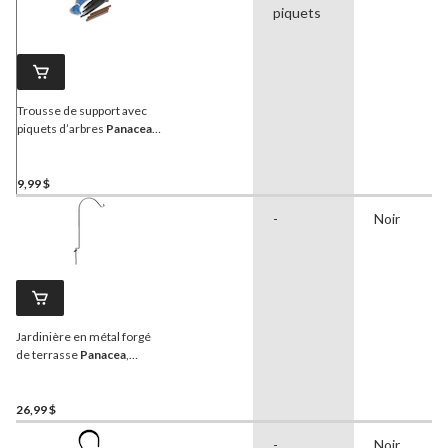
piquets
Trousse de support avec
piquets d’arbres
Panacea
,
comprend des piquets, des
manchons et une corde
9,99 $
-
Noir
Jardinière en métal forgé
de terrasse
Panacea
,
36 po, noir
26,99 $
-
Noir