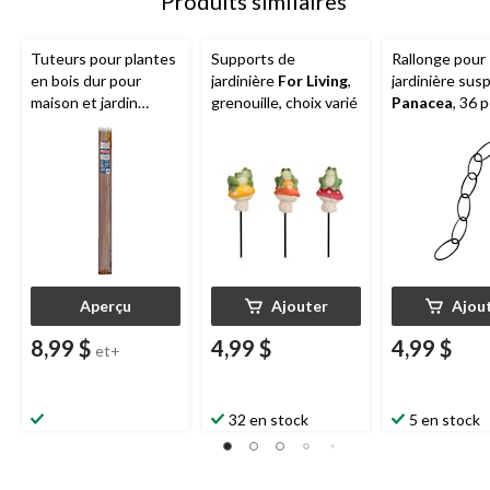
Produits similaires
Tuteurs pour plantes
Supports de
Rallonge pour
en bois dur pour
jardinière
For Living
,
jardinière su
maison et jardin
grenouille, choix varié
Panacea
, 36 
Panacea
Select,
choix varié, emb. 6
Aperçu
Ajouter
Ajou
8,99 $
4,99 $
4,99 $
et+
32 en stock
5 en stock