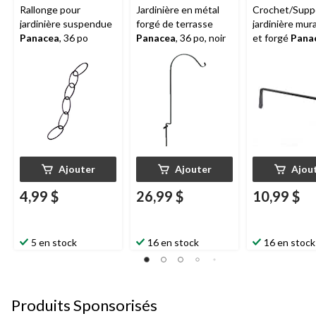
Rallonge pour
Jardinière en métal
Crochet/Supp
jardinière suspendue
forgé de terrasse
jardinière mura
Panacea
, 36 po
Panacea
, 36 po, noir
et forgé
Pana
pour jardinièr
suspendues, 1
noir
Ajouter
Ajouter
Ajou
4,99 $
26,99 $
10,99 $
5 en stock
16 en stock
16 en stock
Produits Sponsorisés