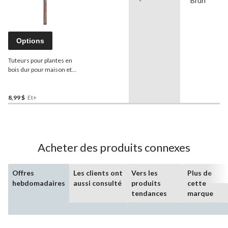
-
Brun
Options
Tuteurs pour plantes en
bois dur pour maison et
jardin
Panacea
Select,
choix varié, emb. 6
8,99 $
Et+
Acheter des produits connexes
Offres
Les clients ont
Vers les
Plus de
hebdomadaires
aussi consulté
produits
cette
tendances
marque