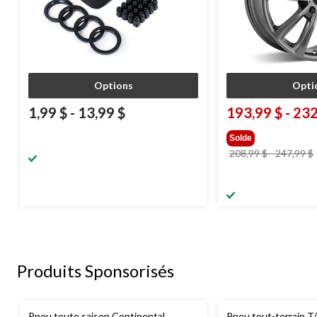
Options
Opti
1,99 $
-
13,99 $
193,99 $
-
232
Solde
208,99 $
-
247,99 $
Produits Sponsorisés
Pneu toute saison Continental
Pneu tout-terrain T