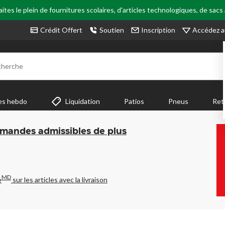
tes le plein de fournitures scolaires, d'articles technologiques, de sacs
Accédez a
Crédit Offert
Soutien
Inscription
cherche
es hebdo
Liquidation
Patios
Pneus
Ret
mmandes admissibles de plus
MD
e
sur les articles avec la livraison