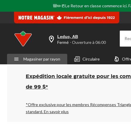
🎒✏️📒Le Retour en classe commence ici. Fai
Leduc, AB
Re
votre
Fermé
⋅ Ouverture à 06:00
magasin
préféré
est
Magasiner par rayon
Circulaire
Offr
Leduc,
AB,
courament
Fermé,
Expédition locale gratuite pour les co
Ouverture
à
de 99 $*
à
06:00
cliquer
pour
*Offre exclusive pour les membres Récompenses Triangl
changer
standard.
En savoir plus