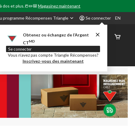
 à dos et plus.📒✏️🎒
Magasinez maintenant
u programme Récompenses Triangle
Se connecter
EN
Obtenez ou échangez de l’Argent
État de
MD
CT
command
Se connecter
Vous n’avez pas compte Triangle Récompenses?
our en Classe
Party City
Centre-auto
Inscrivez-vous des maintenant