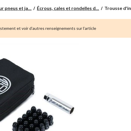
Trousse
 pneus et ja...
Écrous, cales et rondelles d...
Trousse d'ins
d'installation
de
roue
ustement et voir d’autres renseignements sur l’article
KIT106B