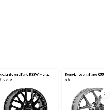
ue/jante en alliage
RSSW
Monza,
Roue/jante en alliage
RSSW
B
ir lustré
gris