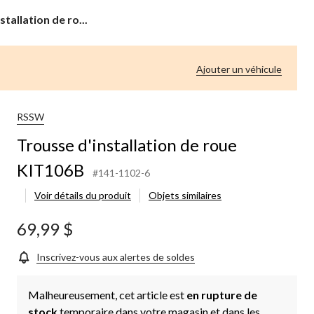
tallation de ro...
Ajouter un véhicule
RSSW
Trousse d'installation de roue
KIT106B
#141-1102-6
Voir détails du produit
Objets similaires
69,99 $
Inscrivez-vous aux alertes de soldes
Malheureusement, cet article est
en rupture de
stock
temporaire dans votre magasin et dans les