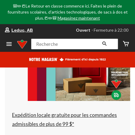
🎒✏️📒Le Retour en classe commence ici. Faites le plein de
fournitures scolaires, d'articles technologiques, de sacs à dos et
plus.📒✏️🎒
Magasinez maintenant
votre
Ouvert
⋅ Fermeture à 22:00
Leduc, AB
magasin
préféré
est
Recherche
Leduc,
AB,
courament
Ouvert,
Fermeture
à
à
22:00
cliquer
pour
changer
Expédition locale gratuite pour les commandes
admissibles de plus de 99 $*