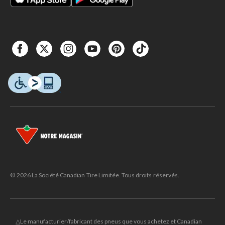
© 2026 La Société Canadian Tire Limitée. Tous droits réservés.
△Le manufacturier/fabricant des pneus que vous achetez et Canadian