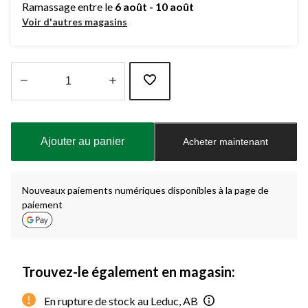
Ramassage entre le
6 août - 10 août
Voir d'autres magasins
Quantité
mise
à
Ajouter au panier
Acheter maintenant
jour
à
1
Nouveaux paiements numériques disponibles à la page de
paiement
Trouvez-le également en magasin:
En rupture de stock au Leduc, AB