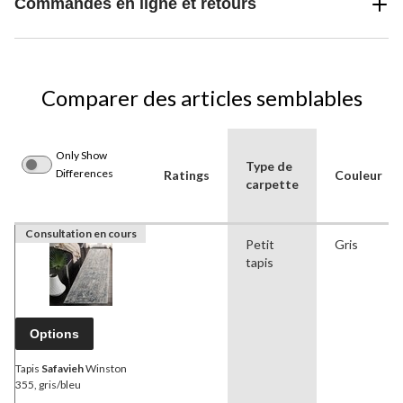
Commandes en ligne et retours
Comparer des articles semblables
Only Show
Type de
Differences
Ratings
Couleur
carpette
Consultation en cours
Petit
Gris
tapis
Options
Tapis
Safavieh
Winston
355, gris/bleu