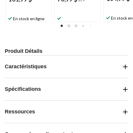
En stock en
En stock en ligne
Produit Détails
Caractéristiques
Spécifications
Ressources