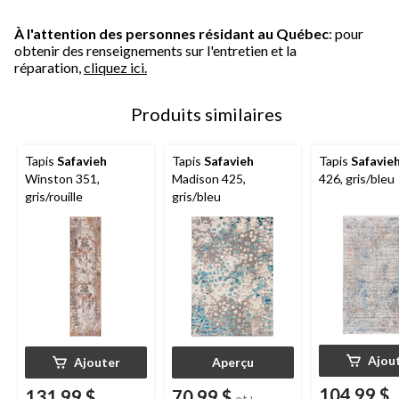
À l'attention des personnes résidant au Québec
: pour
obtenir des renseignements sur l'entretien et la
réparation,
cliquez ici.
Produits similaires
Tapis
Safavieh
Tapis
Safavieh
Tapis
Safavie
Winston 351,
Madison 425,
426, gris/bleu
gris/rouille
gris/bleu
Ajou
Ajouter
Aperçu
104,99 $
131,99 $
70,99 $
et+