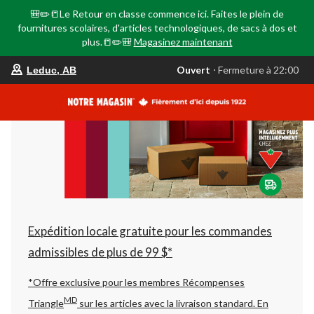
🎒✏️📒Le Retour en classe commence ici. Faites le plein de
fournitures scolaires, d'articles technologiques, de sacs à dos et
plus.📒✏️🎒
Magasinez maintenant
votre
Ouvert
⋅ Fermeture à 22:00
Leduc, AB
magasin
préféré
est
Leduc,
AB,
courament
Ouvert,
Fermeture
à
à
22:00
cliquer
pour
changer
Expédition locale gratuite pour les commandes
admissibles de plus de 99 $*
*Offre exclusive pour les membres Récompenses
MD
Triangle
sur les articles avec la livraison standard.
En