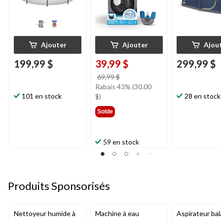
Ajouter
Ajouter
Ajou
199,99 $
39,99 $
299,99 $
prix
69,99 $
était
Rabais 43% (30.00
101 en stock
69,99 $
28 en stock
$)
Solde
59 en stock
Produits Sponsorisés
Nettoyeur humide à
Machine à eau
Aspirateur bal