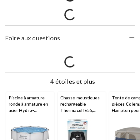
Foire aux questions
4 étoiles et plus
Piscine à armature
Chasse-moustiques
Tente de camp
ronde à armature en
rechargeable
pièces
Colem
acier
Hydro-
Thermacell
E55,
Hampton pour
force
MC Pro Max, 10
Anthracite
saisons, 9 per
pi x 30 po
avec cloison, 
de pluie et sa
transport