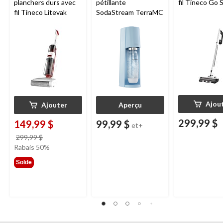
planchers durs avec
pétillante
fil Tineco Go S
fil Tineco Litevak
SodaStream TerraMC
Ajou
Ajouter
Aperçu
299,99 $
149,99 $
99,99 $
et+
prix
299,99 $
était
Rabais 50%
299,99 $
Solde