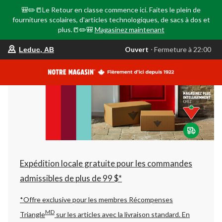
🎒✏️📒Le Retour en classe commence ici. Faites le plein de
fournitures scolaires, d'articles technologiques, de sacs à dos et
plus.📒✏️🎒
Magasinez maintenant
votre
Ouvert
⋅ Fermeture à 22:00
Leduc, AB
magasin
préféré
est
Leduc,
AB,
courament
Ouvert,
Fermeture
à
à
22:00
cliquer
pour
changer
Expédition locale gratuite pour les commandes
admissibles de plus de 99 $*
*Offre exclusive pour les membres Récompenses
MD
Triangle
sur les articles avec la livraison standard.
En