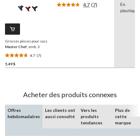
sur
4.7
(7)
En
5.
Lire
plastique
les
2
7
évaluations
commentaires.
Lien
vers
la
Grosses pinces pour sacs
même
page.
Master Chef
, emb. 3
4.7
(7)
4.7
5,49 $
étoile(s)
sur
5.
7
évaluations
Acheter des produits connexes
Offres
Les clients ont
Vers les
Plus de
hebdomadaires
aussi consulté
produits
cette
tendances
marque