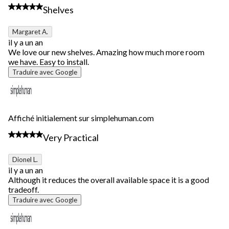
5 étoile(s) sur 5.
Shelves
Margaret A.
il y a un an
We love our new shelves. Amazing how much more room
we have. Easy to install.
Traduire avec Google
Affiché initialement sur simplehuman.com
5 étoile(s) sur 5.
Very Practical
Dionel L.
il y a un an
Although it reduces the overall available space it is a good
tradeoff.
Traduire avec Google