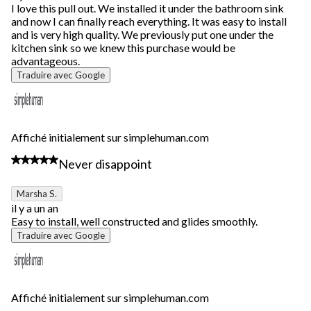
I love this pull out. We installed it under the bathroom sink
and now I can finally reach everything. It was easy to install
and is very high quality. We previously put one under the
kitchen sink so we knew this purchase would be
advantageous.
Traduire avec Google
Affiché initialement sur simplehuman.com
5 étoile(s) sur 5.
Never disappoint
Marsha S.
il y a un an
Easy to install, well constructed and glides smoothly.
Traduire avec Google
Affiché initialement sur simplehuman.com