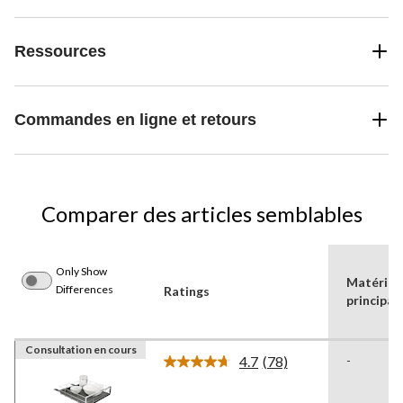
Ressources
Commandes en ligne et retours
Comparer des articles semblables
Only Show
Matériau
Differences
Ratings
principal
Consultation en cours
4.7
(78)
-
Lire
les
78