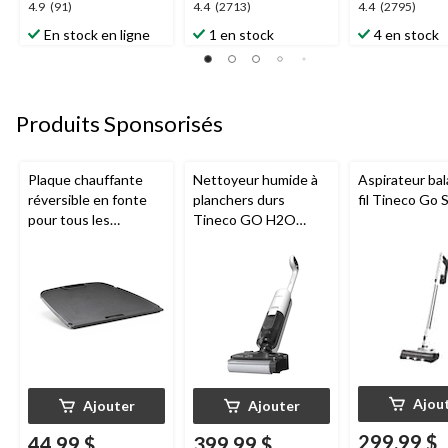
4.9
4.4
4.4
4.9
(91)
4.4
(2713)
4.4
(2795)
étoile(s)
étoile(s)
étoile(s)
En stock en ligne
1 en stock
4 en stock
sur
sur
sur
5.
5.
5.
91
2713
2795
évaluations
évaluations
évaluations
Produits Sponsorisés
Plaque chauffante
Nettoyeur humide à
Aspirateur bal
réversible en fonte
planchers durs
fil Tineco Go S
pour tous les
Tineco GO H2O
barbecues portatifs
HammerHead
au gaz Napoleon de
série Q285
Ajou
Ajouter
Ajouter
299,99 $
44,99 $
399,99 $