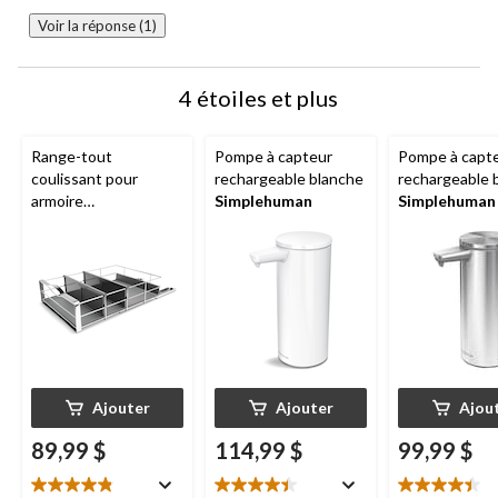
Voir la réponse (1)
4 étoiles et plus
Range-tout
Pompe à capteur
Pompe à capt
coulissant pour
rechargeable blanche
rechargeable 
armoire
Simplehuman
Simplehuman
Simplehuman
, 14 po
Ajouter
Ajouter
Ajou
89,99 $
114,99 $
99,99 $