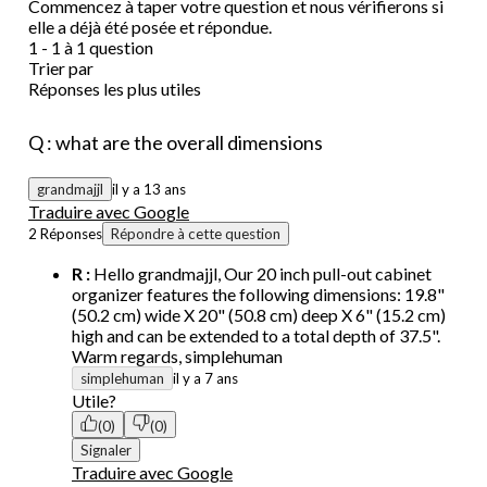
Commencez à taper votre question et nous vérifierons si
elle a déjà été posée et répondue.
1 - 1 à 1 question
Trier par
Réponses les plus utiles
Q : what are the overall dimensions
grandmajjl
il y a 13 ans
Traduire avec Google
2 Réponses
Répondre à cette question
R :
Hello grandmajjl, Our 20 inch pull-out cabinet
organizer features the following dimensions: 19.8"
(50.2 cm) wide X 20" (50.8 cm) deep X 6" (15.2 cm)
high and can be extended to a total depth of 37.5".
Warm regards, simplehuman
simplehuman
il y a 7 ans
Utile?
(0)
(0)
Signaler
Traduire avec Google