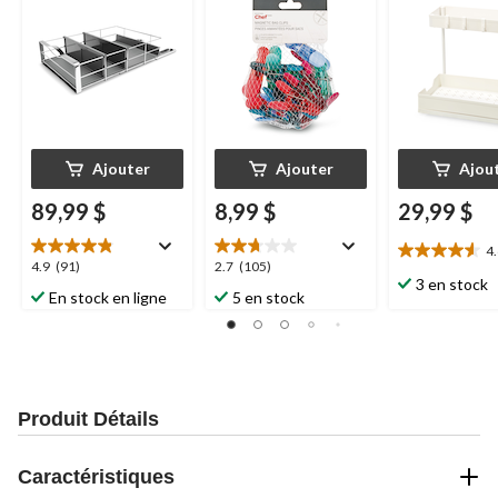
Ajouter
Ajouter
Ajou
89,99 $
8,99 $
29,99 $
4
4.6
4.9
2.7
4.9
(91)
2.7
(105)
étoile(s)
3 en stock
étoile(s)
étoile(s)
En stock en ligne
5 en stock
sur
sur
sur
5.
5.
5.
21
91
105
évaluations
évaluations
évaluations
Produit Détails
Caractéristiques