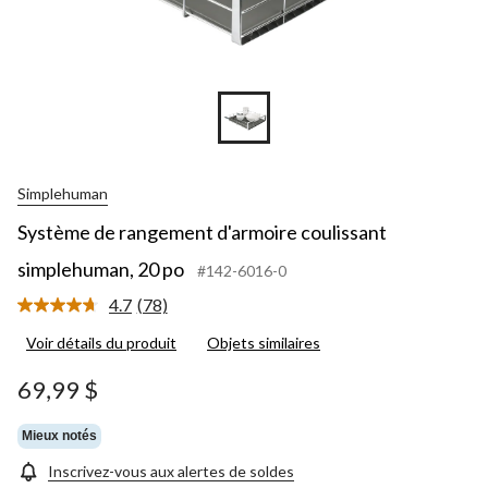
Simplehuman
Système de rangement d'armoire coulissant
simplehuman, 20 po
#142-6016-0
4.7
(78)
Lire
les
Voir détails du produit
Objets similaires
78
commentaires.
Lien
69,99 $
vers
la
même
Mieux notés
page.
Inscrivez-vous aux alertes de soldes