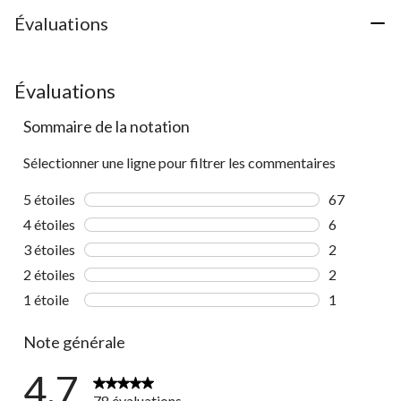
Évaluations
Évaluations
Sommaire de la notation
Sélectionner une ligne pour filtrer les commentaires
5 étoiles
étoiles
67
67 commenta
4 étoiles
étoiles
6
6 commentai
3 étoiles
étoiles
2
2 commentai
2 étoiles
étoiles
2
2 commentai
1 étoile
étoiles
1
1 commentai
Note générale
4.7
78 évaluations