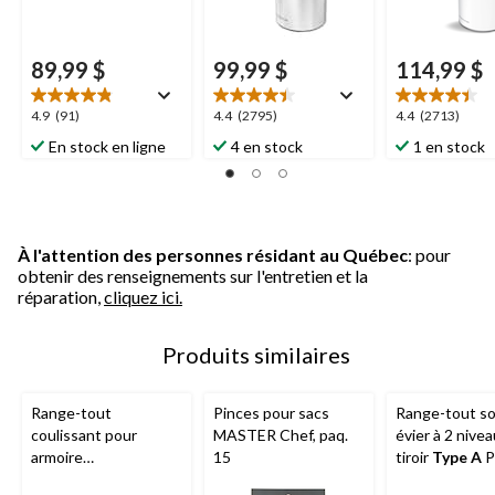
89,99 $
99,99 $
114,99 $
4.9
4.4
4.4
4.9
(91)
4.4
(2795)
4.4
(2713)
étoile(s)
étoile(s)
étoile(s)
En stock en ligne
4 en stock
1 en stock
sur
sur
sur
5.
5.
5.
91
2795
2713
évaluations
évaluations
évaluations
À l'attention des personnes résidant au Québec
: pour
obtenir des renseignements sur l'entretien et la
réparation,
cliquez ici.
Produits similaires
Range-tout
Pinces pour sacs
Range-tout s
coulissant pour
MASTER Chef, paq.
évier à 2 nive
armoire
15
tiroir
Type A
P
Simplehuman
, 14 po
blanc