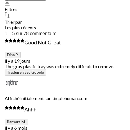
Filtres
Trier par
Les plus récents
1
1 – 5 sur 78 commentaire
à
3 étoile(s) sur 5.
Good Not Great
5
sur
78
Dina P.
commentaire.
il y a 19 jours
The gray plastic tray was extremely difficult to remove.
Traduire avec Google
Affiché initialement sur simplehuman.com
5 étoile(s) sur 5.
Ahhh
Barbara M.
il y a 6 mois