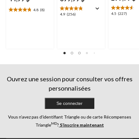
4.8
(8)
4.8
4.5
4.5
(227)
4.9
4.9
(256)
étoile(s)
étoile(s)
étoile(s)
sur
sur
sur
5.
5.
5.
8
227
256
évaluations
évaluations
évaluations
Ouvrez une session pour consulter vos offres
personnalisées
Se connecter
Vous n’avez pas d’identifiant Triangle ou de carte Récompenses
MD
Triangle
?
S’inscrire maintenant