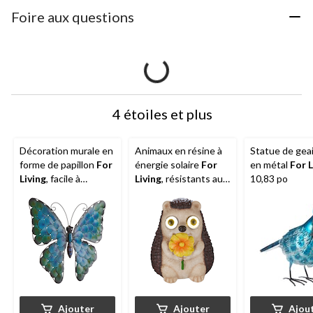
Foire aux questions
4 étoiles et plus
Décoration murale en
Animaux en résine à
Statue de geai
forme de papillon
For
énergie solaire
For
en métal
For L
Living
, facile à
Living
, résistants aux
10,83 po
suspendre, bleu
intempéries, variés
Ajouter
Ajouter
Ajou