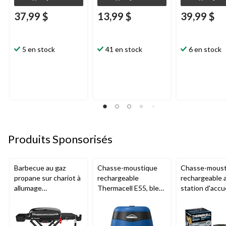
37,99 $
13,99 $
39,99 $
5 en stock
41 en stock
6 en stock
Produits Sponsorisés
Barbecue au gaz
Chasse-moustique
Chasse-moust
propane sur chariot à
rechargeable
rechargeable 
allumage
Thermacell E55, bleu
station d'accue
piézoélectrique
royal
Thermacell E6
Weber Traveller en
charbon
fonte, noir