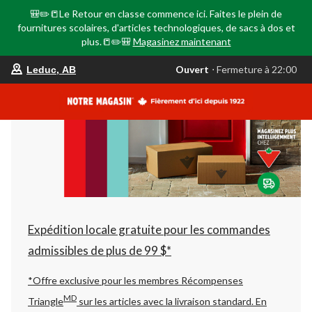
🎒✏️📒Le Retour en classe commence ici. Faites le plein de
fournitures scolaires, d'articles technologiques, de sacs à dos et
plus.📒✏️🎒
Magasinez maintenant
votre
Ouvert
⋅ Fermeture à 22:00
Leduc, AB
magasin
préféré
est
Leduc,
AB,
courament
Ouvert,
Fermeture
à
à
22:00
cliquer
pour
changer
Expédition locale gratuite pour les commandes
admissibles de plus de 99 $*
*Offre exclusive pour les membres Récompenses
MD
Triangle
sur les articles avec la livraison standard.
En