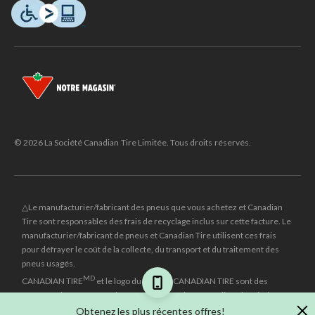
© 2026 La Société Canadian Tire Limitée. Tous droits réservés.
△Le manufacturier/fabricant des pneus que vous achetez et Canadian
Tire sont responsables des frais de recyclage inclus sur cette facture. Le
manufacturier/fabricant de pneus et Canadian Tire utilisent ces frais
pour défrayer le coût de la collecte, du transport et du traitement des
pneus usagés.
MD
CANADIAN TIRE
et le logo du triangle CANADIAN TIRE sont des
marques de commerce déposées de la Société Canadian Tire Limitée.
Obtenez les plus récentes offres!