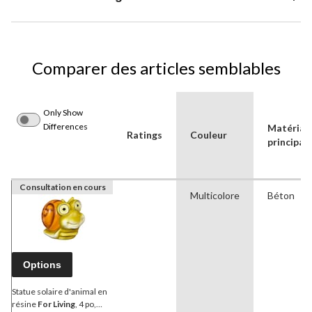
Comparer des articles semblables
Only Show
Differences
Matériau
Ratings
Couleur
principal
Consultation en cours
Multicolore
Béton
Options
Statue solaire d'animal en
résine
For Living
, 4 po,