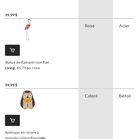
39,99 $
Rose
Acier
Statue de flamant rose
For
Living
, 41,73 po, rose
39,99 $
Coloré
Béton
Animaux en résine à
énergie solaire
For Living
,