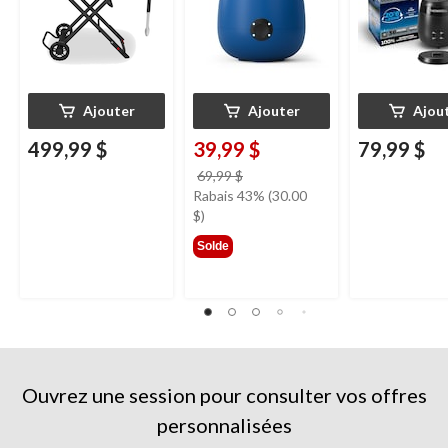
Ajouter
Ajouter
Ajou
499,99 $
39,99 $
79,99 $
prix
69,99 $
était
Rabais 43% (30.00
69,99 $
$)
Solde
Ouvrez une session pour consulter vos offres
personnalisées