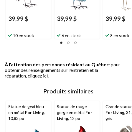
39,99 $
39,99 $
39,99 $
10 en stock
6 en stock
8 en stock
À l'attention des personnes résidant au Québec
: pour
obtenir des renseignements sur l'entretien et la
réparation,
cliquez ici.
Produits similaires
Statue de geai bleu
Statue de rouge-
Grande statue
en métal
For Living
,
gorge en métal
For
For Living
, 31
10,83 po
Living
, 12 po
gris