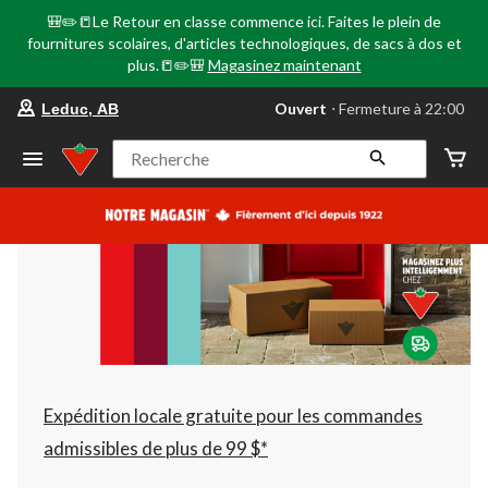
🎒✏️📒Le Retour en classe commence ici. Faites le plein de
fournitures scolaires, d'articles technologiques, de sacs à dos et
plus.📒✏️🎒
Magasinez maintenant
votre
Ouvert
⋅ Fermeture à 22:00
Leduc, AB
magasin
préféré
est
Recherche
Leduc,
AB,
courament
Ouvert,
Fermeture
à
à
22:00
cliquer
pour
changer
Expédition locale gratuite pour les commandes
admissibles de plus de 99 $*