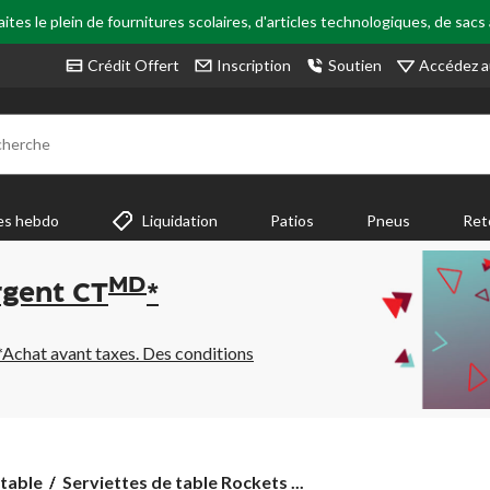
tes le plein de fournitures scolaires, d'articles technologiques, de sacs
Accédez a
Crédit Offert
Inscription
Soutien
cherche
es hebdo
Liquidation
Patios
Pneus
Ret
MD
rgent CT
*
*Achat avant taxes. Des conditions
Serviettes
 table
Serviettes de table Rockets ...