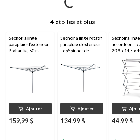
4 étoiles et plus
Séchoir à linge
Séchoir à linge rotatif
Séchoir à linge
parapluie d’extérieur
parapluie d’extérieur
accordéon
Ty
Brabantia, 50 m
TopSpinner de
20,9 x 14,5 x 4
Brabantia avec
argenté
piquet, 1,75 po P X
74,8 po H
Ajouter
Ajouter
Ajou
159,99 $
134,99 $
44,99 $