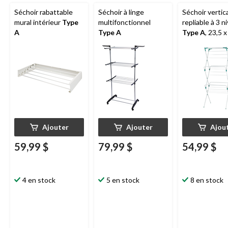
Séchoir rabattable
Séchoir à linge
Séchoir vertica
mural intérieur
Type
multifonctionnel
repliable à 3 n
A
Type A
Type A
, 23,5 x
58 po
Ajouter
Ajouter
Ajou
59,99 $
79,99 $
54,99 $
4 en stock
5 en stock
8 en stock