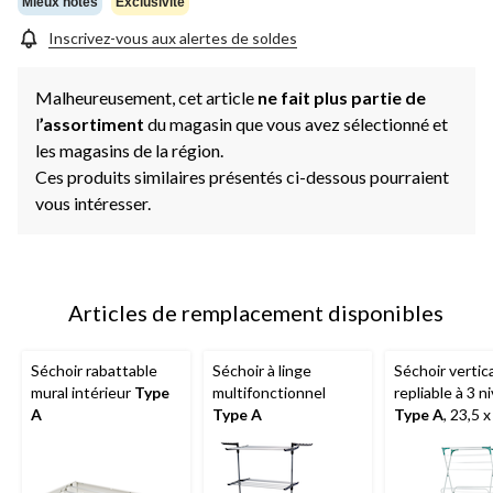
Mieux notés
Exclusivité
Inscrivez-vous aux alertes de soldes
Malheureusement, cet article
ne fait plus partie de
l
’assortiment
du magasin que vous avez sélectionné et
les magasins de la région.
Ces produits similaires présentés ci-dessous pourraient
vous intéresser.
Articles de remplacement disponibles
Séchoir rabattable
Séchoir à linge
Séchoir vertica
mural intérieur
Type
multifonctionnel
repliable à 3 n
A
Type A
Type A
, 23,5 x
58 po