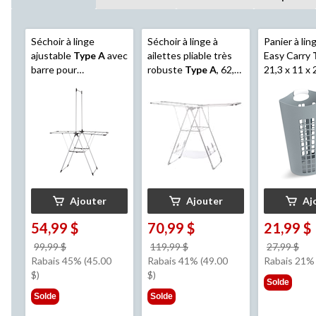
Séchoir à linge
Séchoir à linge à
Panier à lin
ajustable
Type A
avec
ailettes pliable très
Easy Carry
barre pour
robuste
Type A
, 62,5
21,3 x 11 x 
suspendre, 53,5 x
x 23,3 x 44 po
gris
23,6 x 39 po, argenté
Ajouter
Ajouter
Aj
54,99 $
70,99 $
21,99 $
prix
prix
pri
99,99 $
119,99 $
27,99 $
était
était
éta
Rabais 45% (45.00
Rabais 41% (49.00
Rabais 21%
99,99 $
119,99 $
27,
$)
$)
Solde
Solde
Solde