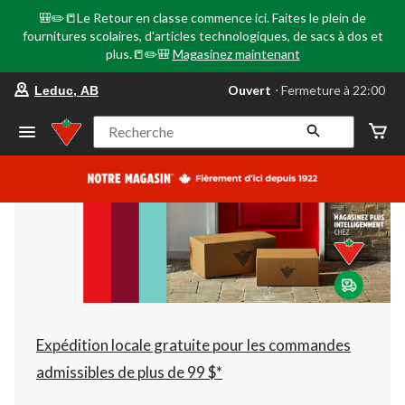
🎒✏️📒Le Retour en classe commence ici. Faites le plein de
fournitures scolaires, d'articles technologiques, de sacs à dos et
plus.📒✏️🎒
Magasinez maintenant
votre
Ouvert
⋅ Fermeture à 22:00
Leduc, AB
magasin
préféré
est
Recherche
Leduc,
AB,
courament
Ouvert,
Fermeture
à
à
22:00
cliquer
pour
changer
Expédition locale gratuite pour les commandes
admissibles de plus de 99 $*