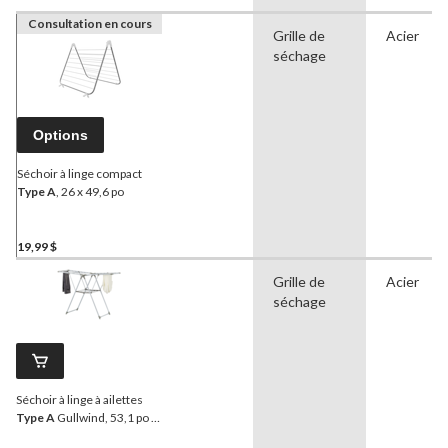
Consultation en cours
Grille de
Acier
séchage
Options
Séchoir à linge compact
Type A
, 26 x 49,6 po
19,99 $
Grille de
Acier
séchage
Séchoir à linge à ailettes
Type A
Gullwind, 53,1 po x
19,75 po x 35,5 po