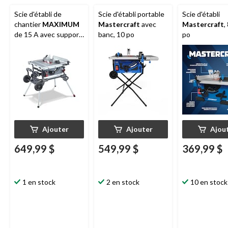
Scie d'établi de
Scie d'établi portable
Scie d'établi
chantier
MAXIMUM
Mastercraft
avec
Mastercraft
,
de 15 A avec support
banc, 10 po
po
roulant, 10 po
Ajouter
Ajouter
Ajou
649,99 $
549,99 $
369,99 $
1 en stock
2 en stock
10 en stock