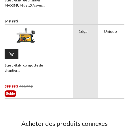
Scie d'établi de chantier
MAXIMUM
de 15 A avec
support roulant, 10 po
649,99 $
16ga
Unique
Scie d'établi compacte de
chantier
DEWALT
DWE7485, 15 A,
8 1/4 po
Prix
399,99 $
499,99 $
Était
Solde
499,99 $
Acheter des produits connexes