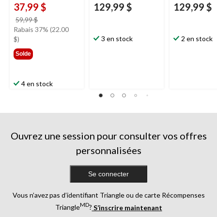
37,99 $
129,99 $
129,99 $
prix
59,99 $
était
Rabais 37% (22.00
59,99 $
3 en stock
2 en stock
$)
Solde
4 en stock
Ouvrez une session pour consulter vos offres
personnalisées
Se connecter
Vous n’avez pas d’identifiant Triangle ou de carte Récompenses
MD
Triangle
?
S’inscrire maintenant