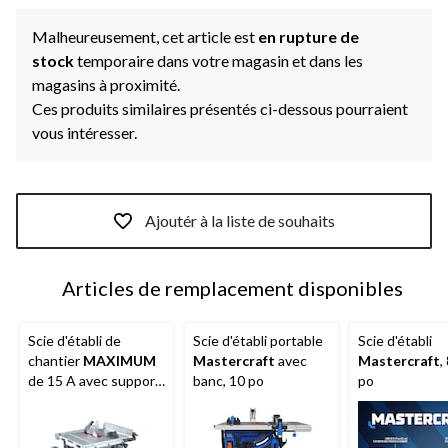
Malheureusement, cet article est
en rupture de
stock
temporaire dans votre magasin et dans les
magasins à proximité.
Ces produits similaires présentés ci-dessous pourraient
vous intéresser.
Ajoutér à la liste de souhaits
Articles de remplacement disponibles
Scie d'établi de
Scie d'établi portable
Scie d'établi
chantier
MAXIMUM
Mastercraft
avec
Mastercraft
,
de 15 A avec support
banc, 10 po
po
roulant, 10 po