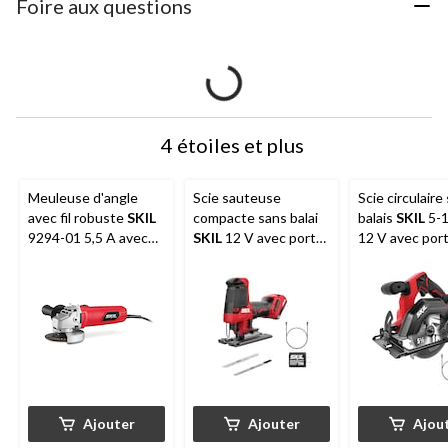
Foire aux questions
4 étoiles et plus
Meuleuse d'angle
Scie sauteuse
Scie circulaire
avec fil robuste
SKIL
compacte sans balai
balais
SKIL
5-1
9294-01 5,5 A avec
SKIL
12 V avec port
12 V avec por
poignée auxiliaire et
USB-C de 2,0 Ah et
de 2,0 Ah et c
clé, 4 1⁄2 po
chargeur PD de 20 W
PD de 20 W
(JS5833A-11)
(CR5418A-11)
Ajouter
Ajouter
Ajou