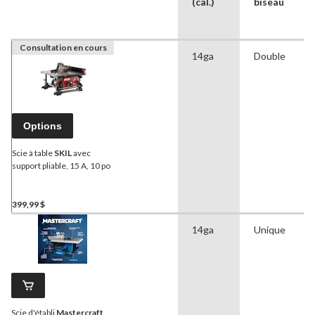
(cal.)
biseau
Consultation en cours
14ga
Double
Options
Scie à table
SKIL
avec
support pliable, 15 A, 10 po
399,99 $
14ga
Unique
Scie d'établi
Mastercraft
,