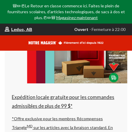
🎒✏️📒Le Retour en classe commence ici. Faites le plein de
fournitures scolaires, d'articles technologiques, de sacs à dos et
plus.📒✏️🎒
Magasinez maintenant
votre
Ouvert
⋅ Fermeture à 22:00
Leduc, AB
magasin
préféré
est
Leduc,
AB,
courament
Ouvert,
Fermeture
à
à
22:00
cliquer
pour
changer
Expédition locale gratuite pour les commandes
admissibles de plus de 99 $*
*Offre exclusive pour les membres Récompenses
MD
Triangle
sur les articles avec la livraison standard.
En