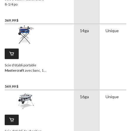
8-1/4 po
369,99 $
14ga
Unique
Scie d'établi portable
Mastercraft
avec banc, 10
po
549,99 $
16ga
Unique