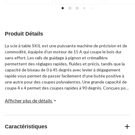
Produit Détails
La scie à table SKIL est une puissante machine de précision et de
commodité, équipée d'un moteur de 15 A qui coupe le bois dur
sans effort. Les rails de guidage à pignon et crémaillère
permettent des réglages rapides, fluides et précis, tandis que la
capacité de biseau de 0 à 45 degrés avec levier à dégagement
rapide vous permet de passer facilement d'une butée positive à
une autre pour des coupes polyvalentes. Une grande capacité de
coupe 4 x 4 permet des coupes rapides à 90 degrés. Conçues pour
la portabilité, ses pattes pliables intégrées se transforment en
support robuste, ce qui facilite l'installation. Dotée d'une grande
Afficher plus de détails
surface en fonte d'aluminium enduit, cette scie à table est conçue
pour un fonctionnement fluide et une durabilité accrue.
Caractéristiques