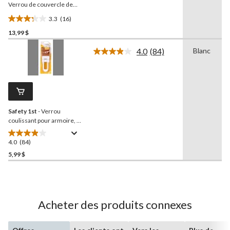
page.
Verrou de couvercle de
toilette pour la sécurité de
3.3
(16)
bébé
3.3
13,99 $
étoile(s)
sur
4.0
(84)
Blanc
5.
Lire
les
16
84
évaluations
commentaires.
Lien
vers
la
Safety 1st
- Verrou
même
page.
coulissant pour armoire, 2
pcs
4.0
(84)
4.0
étoile(s)
5,99 $
sur
5.
84
évaluations
Acheter des produits connexes