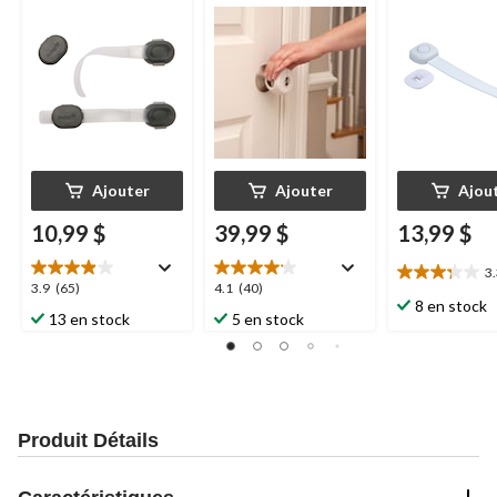
bébé
pcs
sécurité de b
Ajouter
Ajouter
Ajou
10,99 $
39,99 $
13,99 $
3
3.3
3.9
4.1
3.9
(65)
4.1
(40)
étoile(s)
8 en stock
étoile(s)
étoile(s)
13 en stock
5 en stock
sur
sur
sur
5.
5.
5.
16
65
40
évaluations
évaluations
évaluations
Produit Détails