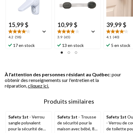
15,99 $
10,99 $
39,99 $
4.2
3.9
4.1
4.2
(58)
3.9
(65)
4.1
(40)
étoile(s)
étoile(s)
étoile(s)
17 en stock
13 en stock
5 en stock
sur
sur
sur
5.
5.
5.
58
65
40
évaluations
évaluations
évaluations
À l'attention des personnes résidant au Québec
: pour
obtenir des renseignements sur l'entretien et la
réparation,
cliquez ici.
Produits similaires
Safety 1st
- Verrou
Safety 1st
- Trousse
Safety 1st
Ou
sangle polyvalent
de sécurité pour la
- Verrou de co
pour la sécurité de
maison avec bébé, 80
de toilette pou