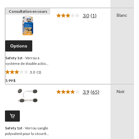
Consultation en cours
3.0
(1)
Blanc
Lire
1
commentaire.
Lien
vers
la
Options
même
page.
Safety 1st
- Verrou à
système de double action,
3 pcs
3.0
(1)
3.0
5,99 $
étoile(s)
sur
3.9
(65)
Noir
5.
Lire
les
1
65
évaluation
commentaires.
Lien
vers
la
Safety 1st
- Verrou sangle
même
page.
polyvalent pour la sécurité