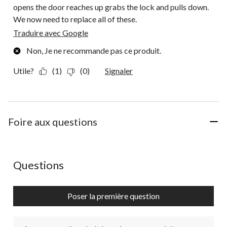
opens the door reaches up grabs the lock and pulls down.
We now need to replace all of these.
Traduire avec Google
Non, Je ne recommande pas ce produit.
Utile?
(1)
(0)
Signaler
Foire aux questions
Aucune question n'a été posée sur ce produit.
Questions
Poser la première question