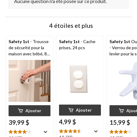
Aucune question n'a été posée sur ce produit.
4 étoiles et plus
Safety 1st
- Trousse
Safety 1st
- Cache
Safety 1st
OutSmart
de sécurité pour la
prises, 24 pcs
- Verrou de po
maison avec bébé, 80
levier pour la 
pcs
de bébé
Ajouter
Ajouter
Ajou
4,99 $
39,99 $
15,99 $
4.5
(33)