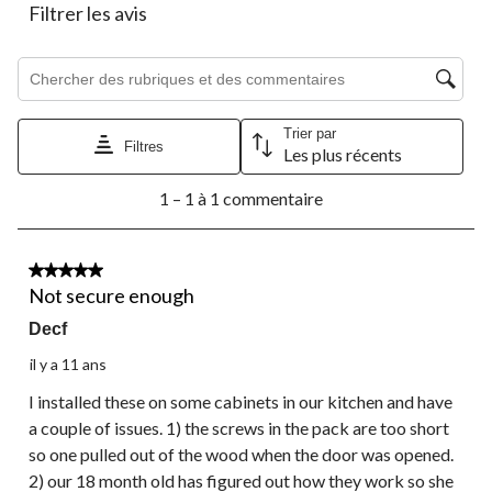
le
le
le
le
le
Filtrer les avis
formulaire
formulaire
formulaire
formulaire
formulaire
de
de
de
de
de
Zone de recherche de sujet et d'avis
soumission.
soumission.
soumission.
soumission.
soumission.
Trier par
Filtres
Les plus récents
1
1 – 1 à 1 commentaire
à
1
à
1
3 étoile(s) sur 5.
commentaire.
Not secure enough
Decf
il y a 11 ans
I installed these on some cabinets in our kitchen and have
a couple of issues. 1) the screws in the pack are too short
so one pulled out of the wood when the door was opened.
2) our 18 month old has figured out how they work so she