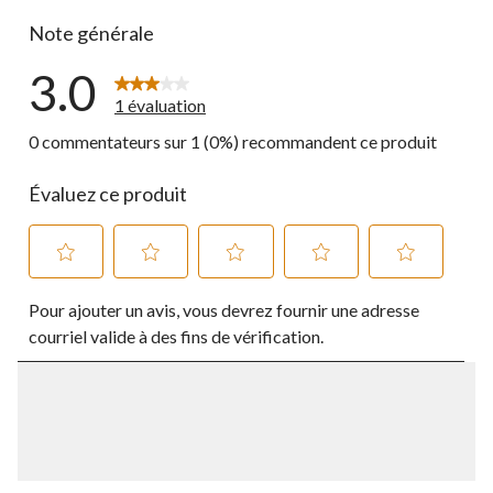
0 commentai
Note générale
3.0
1 évaluation
0 commentateurs sur 1 (0%) recommandent ce produit
Évaluez ce produit
Sélectionnez
Sélectionnez
Sélectionnez
Sélectionnez
Sélectionnez
Pour ajouter un avis, vous devrez fournir une adresse
pour
pour
pour
pour
pour
évaluer
évaluer
évaluer
évaluer
évaluer
courriel valide à des fins de vérification.
l'article
l'article
l'article
l'article
l'article
à
à
à
à
à
1
2
3
4
5
étoile.
étoiles.
étoiles.
étoiles.
étoiles.
Cette
Cette
Cette
Cette
Cette
action
action
action
action
action
ouvrira
ouvrira
ouvrira
ouvrira
ouvrira