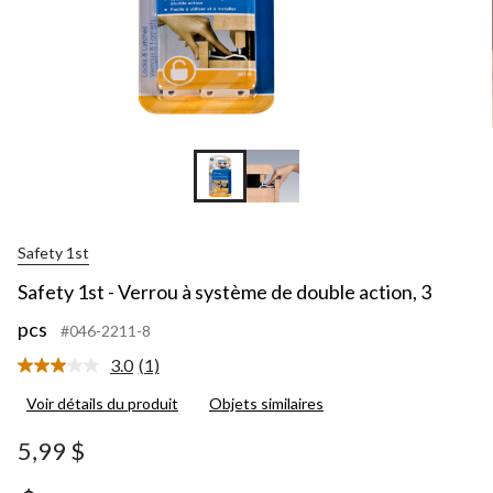
Safety 1st
Safety 1st - Verrou à système de double action, 3
pcs
#046-2211-8
3.0
(1)
Lire
1
Voir détails du produit
Objets similaires
commentaire.
Lien
vers
5,99 $
la
même