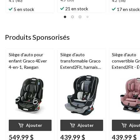
4.5
4.1
4.2
4.1
(40)
4.2
(58)
étoile(s)
étoile(s)
étoile(s)
21 en stock
5 en stock
17 en stock
sur
sur
sur
5.
5.
5.
33
40
58
évaluations
évaluations
évaluations
Produits Sponsorisés
Siège d'auto pour
Siège d'auto
Siège d'auto
enfant Graco 4Ever
transformable Graco
convertible G
4-en-1, Raegan
Extend2Fit, harnais
Extend2Fit - É
orientés vers l'arrière
en toute sécu
et l'avant, Gotham
avec l'enfant, 
l'orientation v
l'arrière à l'or
vers l'avant, 1
(4-65 lb), Talia
Ajouter
Ajouter
Ajou
549,99 $
439,99 $
439,99 $