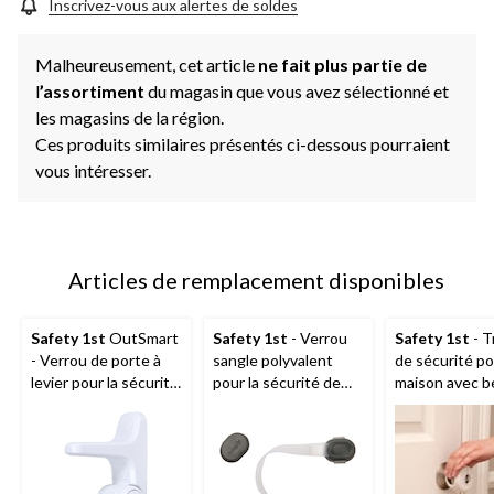
page.
Inscrivez-vous aux alertes de soldes
Malheureusement, cet article
ne fait plus partie de
l
’assortiment
du magasin que vous avez sélectionné et
les magasins de la région.
Ces produits similaires présentés ci-dessous pourraient
vous intéresser.
Articles de remplacement disponibles
Safety 1st
OutSmart
Safety 1st
- Verrou
Safety 1st
- T
- Verrou de porte à
sangle polyvalent
de sécurité po
levier pour la sécurité
pour la sécurité de
maison avec b
de bébé
bébé
pcs