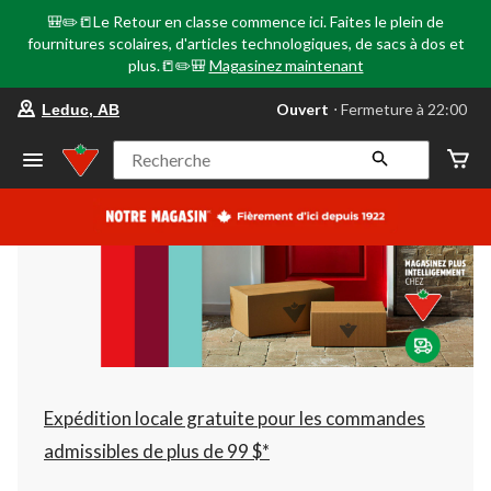
🎒✏️📒Le Retour en classe commence ici. Faites le plein de
fournitures scolaires, d'articles technologiques, de sacs à dos et
plus.📒✏️🎒
Magasinez maintenant
votre
Ouvert
⋅ Fermeture à 22:00
Leduc, AB
magasin
préféré
est
Recherche
Leduc,
AB,
courament
Ouvert,
Fermeture
à
à
22:00
cliquer
pour
changer
Expédition locale gratuite pour les commandes
admissibles de plus de 99 $*