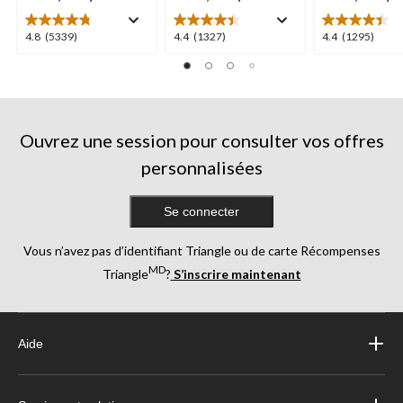
4.8
4.4
4.4
4.8
(5339)
4.4
(1327)
4.4
(1295)
étoile(s)
étoile(s)
étoile(s)
sur
sur
sur
5.
5.
5.
5339
1327
1295
évaluations
évaluations
évaluations
Ouvrez une session pour consulter vos offres
personnalisées
Se connecter
Vous n’avez pas d’identifiant Triangle ou de carte Récompenses
MD
Triangle
?
S’inscrire maintenant
Aide