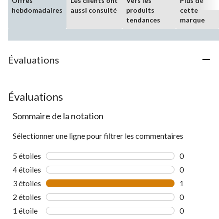
Offres
Les clients ont
Vers les
Plus de
hebdomadaires
aussi consulté
produits
cette
tendances
marque
Évaluations
Évaluations
Sommaire de la notation
Sélectionner une ligne pour filtrer les commentaires
5 étoiles
étoiles
0
0 commentai
4 étoiles
étoiles
0
0 commentai
3 étoiles
étoiles
1
1 commentai
2 étoiles
étoiles
0
0 commentai
1 étoile
étoiles
0