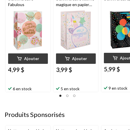
Fabulous
magique en papier
glacé, moyen
Ajou
Ajouter
Ajouter
5,99 $
4,99 $
3,99 $
9 en stock
6 en stock
5 en stock
Produits Sponsorisés