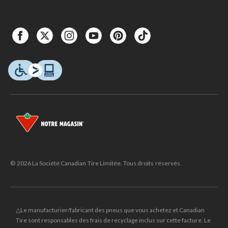
© 2026 La Société Canadian Tire Limitée. Tous droits réservés.
△Le manufacturier/fabricant des pneus que vous achetez et Canadian
Tire sont responsables des frais de recyclage inclus sur cette facture. Le