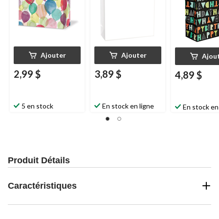
Ajouter
Ajouter
Ajou
2,99 $
3,89 $
4,89 $
5 en stock
En stock en ligne
En stock en
Produit Détails
Caractéristiques