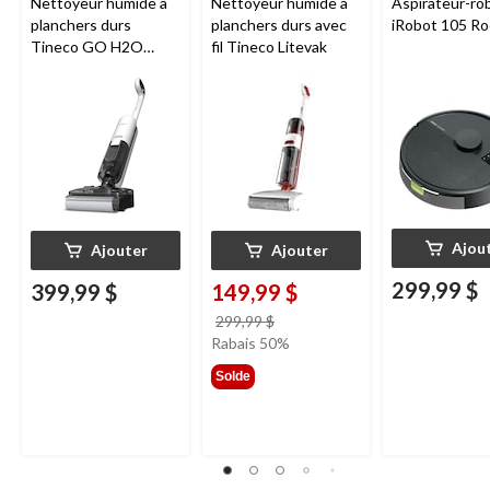
Nettoyeur humide à
Nettoyeur humide à
Aspirateur-ro
planchers durs
planchers durs avec
iRobot 105 R
Tineco GO H2O
fil Tineco Litevak
HammerHead
Ajou
Ajouter
Ajouter
299,99 $
399,99 $
149,99 $
prix
299,99 $
était
Rabais 50%
299,99 $
Solde