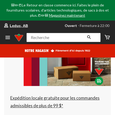
🎒✏️📒Le Retour en classe commence ici. Faites le plein de
fournitures scolaires, d'articles technologiques, de sacs à dos et
plus.📒✏️🎒
Magasinez maintenant
votre
Ouvert
⋅ Fermeture à 22:00
Leduc, AB
magasin
préféré
est
Recherche
Leduc,
AB,
courament
Ouvert,
Fermeture
à
à
22:00
cliquer
pour
changer
Expédition locale gratuite pour les commandes
admissibles de plus de 99 $*