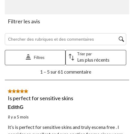
soumission.
soumission.
soumission.
soumission.
soumission.
Filtrer les avis
Zone de recherche de sujet et d'avis
Trier par
Filtres
Les plus récents
1
1 – 5 sur 61 commentaire
à
5
sur
61
5 étoile(s) sur 5.
commentaire.
Is perfect for sensitive skins
EdithG
il y a 5 mois
It’s is perfect for sensitive skins and truly escena free . I