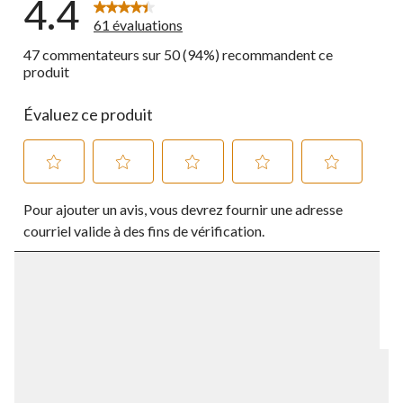
4.4
61 évaluations
47 commentateurs sur 50 (94%) recommandent ce
produit
Évaluez ce produit
Sélectionnez
Sélectionnez
Sélectionnez
Sélectionnez
Sélectionnez
Pour ajouter un avis, vous devrez fournir une adresse
pour
pour
pour
pour
pour
évaluer
évaluer
évaluer
évaluer
évaluer
courriel valide à des fins de vérification.
l'article
l'article
l'article
l'article
l'article
à
à
à
à
à
1
2
3
4
5
étoile.
étoiles.
étoiles.
étoiles.
étoiles.
Cette
Cette
Cette
Cette
Cette
action
action
action
action
action
ouvrira
ouvrira
ouvrira
ouvrira
ouvrira
le
le
le
le
le
formulaire
formulaire
formulaire
formulaire
formulaire
de
de
de
de
de