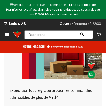
🎒✏️📒Le Retour en classe commence ici. Faites le plein de
fournitures scolaires, d'articles technologiques, de sacs à dos et
plus.📒✏️🎒
Magasinez maintenant
votre
Ouvert
⋅ Fermeture à 22:00
Leduc, AB
magasin
préféré
est
Recherche
Leduc,
AB,
courament
Ouvert,
Fermeture
à
à
22:00
cliquer
pour
changer
Expédition locale gratuite pour les commandes
admissibles de plus de 99 $*