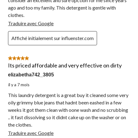
consider an excellent and sure opction for me since years
ago and too my family. This detergent is gentle with
clothes.
Traduire avec Google
Affiché initialement sur influenster.com
5 étoile(s) sur 5.
Its priced affordable and very effective on dirty
elizabetha742_3805
il y a 7 mois
This laundry detergent is a great buy it cleaned some very
oily grimmy blue jeans that hadnt been eashed in a few
weeks it got them clean with oone wash and no scrubbing
.. it fast dissolving so it didnt cake up on the washer or on
the clothes.
Traduire avec Google