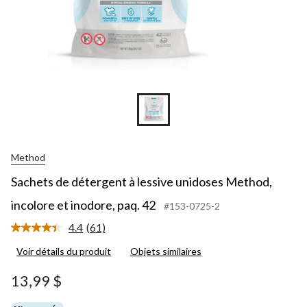
Method
Sachets de détergent à lessive unidoses Method,
incolore et inodore, paq. 42
#153-0725-2
4.4
(61)
Lire
les
Voir détails du produit
Objets similaires
61
commentaires.
Lien
13,99 $
vers
la