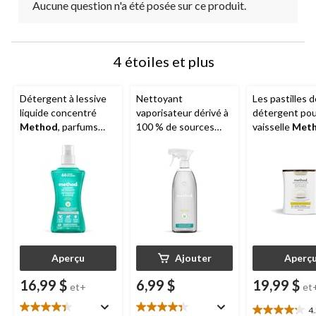
Aucune question n'a été posée sur ce produit.
4 étoiles et plus
Détergent à lessive
Nettoyant
Les pastilles d
liquide concentré
vaporisateur dérivé à
détergent pou
Method
, parfums
100 % de sources
vaisselle
Met
variés, 66 brassées,
naturelles quotidien
senteurs assor
1,58 L
pour la douche
30 unités
Method
, eucalyptus
et menthe, 828 mL
Aperçu
Ajouter
Aperç
16,99 $
6,99 $
19,99 $
et+
et
4
4.2