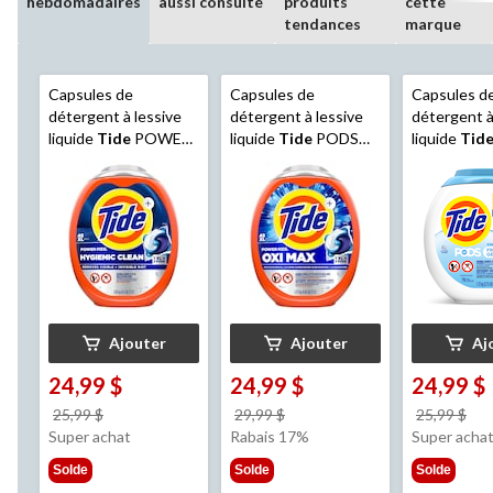
hebdomadaires
aussi consulté
produits
cette
tendances
marque
Capsules de
Capsules de
Capsules d
détergent à lessive
détergent à lessive
détergent à
liquide
Tide
POWER
liquide
Tide
PODS
liquide
Tid
PODS Hygienic Clean
avec Ultra Oxi 4-en-1,
Free & Gent
Heavy Duty 10X,
parfum original, paq.
parfumé, pa
original, paq. 45
57
Ajouter
Ajouter
Aj
24,99 $
24,99 $
24,99 $
prix
prix
pri
25,99 $
29,99 $
25,99 $
était
était
éta
Super achat
Rabais 17%
Super acha
25,99 $
29,99 $
25,
Solde
Solde
Solde