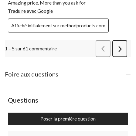
Amazing price. More than you ask for
Traduire avec Google
Affiché initialement sur methodproducts.com
1 – 5 sur 61 commentaire
Précédentcommen
Suivant
commen
Foire aux questions
Aucune question n'a été posée sur ce produit.
Questions
Poser la première question