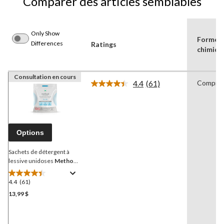
Comparer des articles semblables
Only Show
Forme
Differences
Ratings
chimiqu
Consultation en cours
4.4
(61)
Compri
Lire
les
61
commentaires.
Lien
vers
Options
la
même
page.
Sachets de détergent à
lessive unidoses
Method
,
incolore et inodore, paq.
42
4.4
(61)
4.4
étoile(s)
13,99 $
sur
5.
61