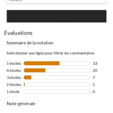
SEE ALL REVIEWS
Click
to
go
Évaluations
to
Sommaire de la notation
all
reviews
Sélectionner une ligne pour filtrer les commentaires
5 étoiles
étoiles
33
33 commenta
4 étoiles
étoiles
20
20 commenta
3 étoiles
étoiles
7
7 commentai
2 étoiles
étoiles
1
1 commentai
1 étoile
étoiles
0
0 commentai
Note générale