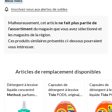
même
Mieux notés
page.
Inscrivez-vous aux alertes de soldes
Malheureusement, cet article
ne fait plus partie de
l
’assortiment
du magasin que vous avez sélectionné et
les magasins de la région.
Ces produits similaires présentés ci-dessous pourraient
vous intéresser.
Articles de remplacement disponibles
Détergent à lessive
Capsules de
Capsules de
liquide concentré
détergent à lessive
détergent à le
Method
, parfums
Tide
PODS, original,
liquide
Tide
P
variés, 66 brassées,
paq. 112
parfum Spring
1,58 L
Meadow, paq.