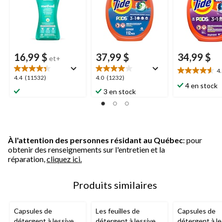
16,99 $
37,99 $
34,99 $
et+
4
4.6
4.4
4.0
4.4
(11532)
4.0
(1232)
étoile(s)
4 en stock
étoile(s)
étoile(s)
3 en stock
sur
sur
sur
5.
5.
5.
29
11532
1232
évaluations
évaluations
évaluations
À l'attention des personnes résidant au Québec
: pour
obtenir des renseignements sur l'entretien et la
réparation,
cliquez ici.
Produits similaires
Capsules de
Les feuilles de
Capsules de
détergent à lessive
détergent à lessive
détergent à le