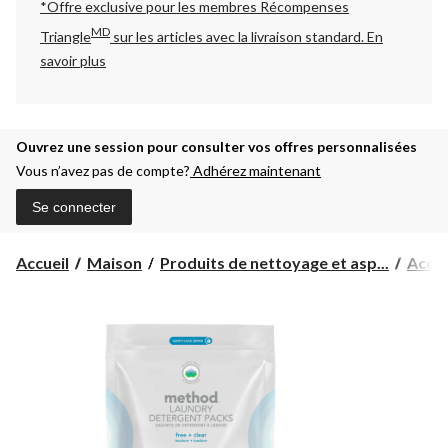
*Offre exclusive pour les membres Récompenses
MD
Triangle
sur les articles avec la livraison standard.
En
savoir plus
Ouvrez une session pour consulter vos offres personnalisées
Vous n’avez pas de compte?
Adhérez maintenant
Se connecter
Accueil
Maison
Produits de nettoyage et asp...
Acces