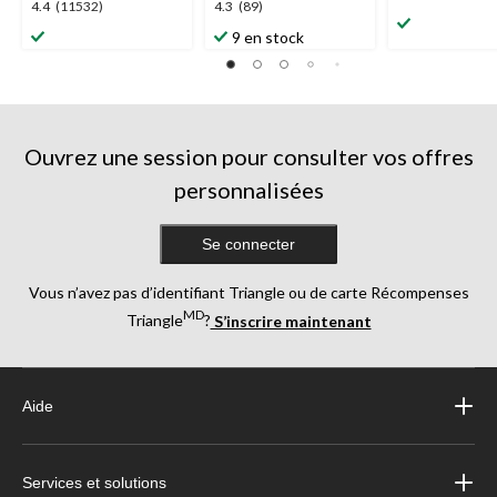
4.4
4.3
4.4
(11532)
4.3
(89)
étoile(s)
étoile(s)
étoile(s)
9 en stock
sur
sur
sur
5.
5.
5.
5
11532
89
évaluations
évaluations
évaluations
Ouvrez une session pour consulter vos offres
personnalisées
Se connecter
Vous n’avez pas d’identifiant Triangle ou de carte Récompenses
MD
Triangle
?
S’inscrire maintenant
Aide
Services et solutions