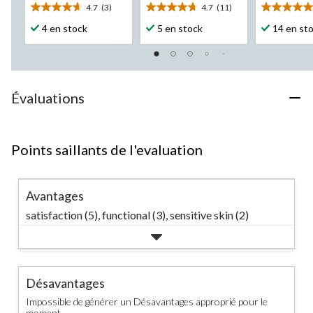
4.7
(3)
4.7
(11)
4.7
4.7
5.0
étoile(s)
étoile(s)
étoile(s)
4 en stock
5 en stock
14 en st
sur
sur
sur
5.
5.
5.
3
11
2
évaluations
évaluations
évaluation
Évaluations
Points saillants de l'evaluation
Avantages
satisfaction (5),
functional (3),
sensitive skin (2)
Désavantages
Impossible de générer un Désavantages approprié pour le
moment.