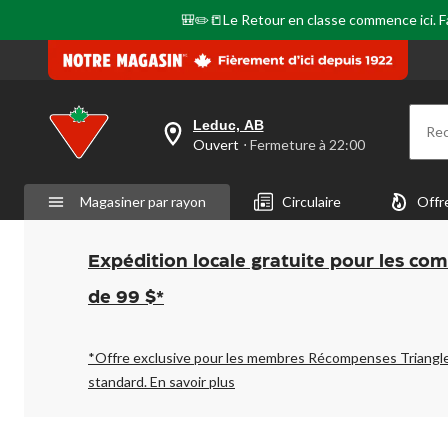
🎒✏️📒Le Retour en classe commence ici. Fai
Leduc, AB
Re
votre
Ouvert
⋅ Fermeture à 22:00
magasin
préféré
est
Magasiner par rayon
Circulaire
Offr
Leduc,
AB,
courament
Ouvert,
Expédition locale gratuite pour les co
Fermeture
à
de 99 $*
à
22:00
cliquer
pour
*Offre exclusive pour les membres Récompenses Triangl
changer
standard.
En savoir plus