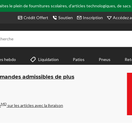
tes le plein de fournitures scolaires, d'articles technologiques, de sacs
Accédez a
Crédit Offert
Soutien
Inscription
cherche
es hebdo
Liquidation
Patios
Pneus
Ret
mmandes admissibles de plus
MD
e
sur les articles avec la livraison