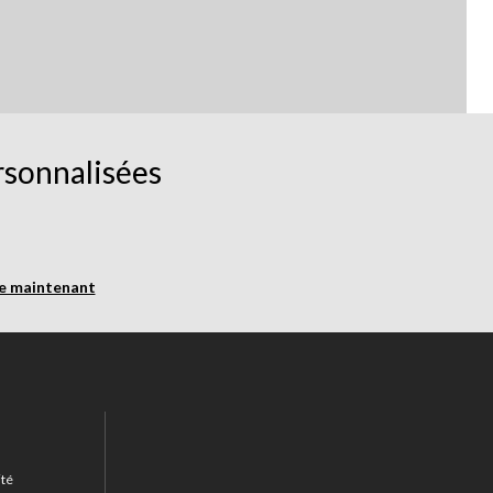
rsonnalisées
re maintenant
ité