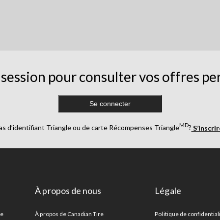
session pour consulter vos offres pe
Se connecter
MD
as d’identifiant Triangle ou de carte Récompenses Triangle
?
S’inscri
À propos de nous
Légale
re
À propos de Canadian Tire
Politique de confidential