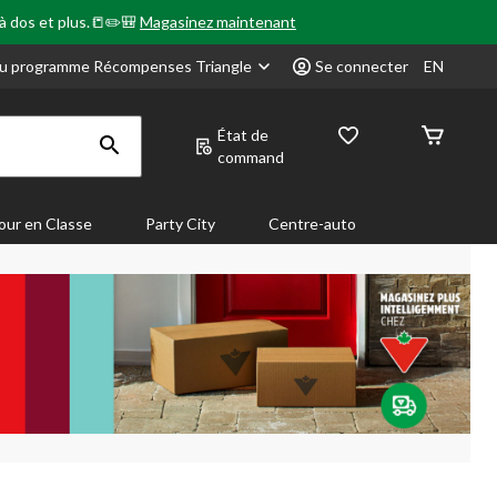
 à dos et plus.📒✏️🎒
Magasinez maintenant
u programme Récompenses Triangle
Se connecter
EN
État de
command
our en Classe
Party City
Centre-auto