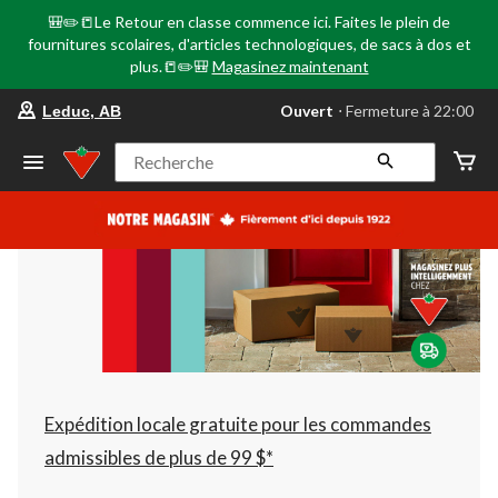
🎒✏️📒Le Retour en classe commence ici. Faites le plein de
fournitures scolaires, d'articles technologiques, de sacs à dos et
plus.📒✏️🎒
Magasinez maintenant
votre
Ouvert
⋅ Fermeture à 22:00
Leduc, AB
magasin
préféré
est
Recherche
Leduc,
AB,
courament
Ouvert,
Fermeture
à
à
22:00
cliquer
pour
changer
Expédition locale gratuite pour les commandes
admissibles de plus de 99 $*