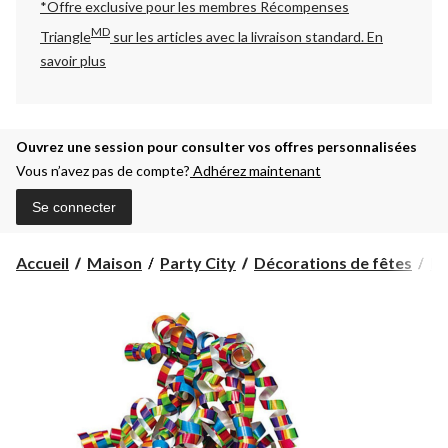
*Offre exclusive pour les membres Récompenses
MD
Triangle
sur les articles avec la livraison standard.
En
savoir plus
Ouvrez une session pour consulter vos offres personnalisées
Vous n’avez pas de compte?
Adhérez maintenant
Se connecter
Accueil
Maison
Party City
Décorations de fêtes
Dé