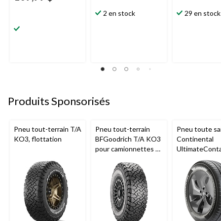
2 en stock
29 en stock
Produits Sponsorisés
Pneu tout-terrain T/A
Pneu tout-terrain
Pneu toute sa
KO3, flottation
BFGoodrich T/A KO3
Continental
pour camionnettes et
UltimateCont
VUS
pour véhicule
tourisme et
multisegment