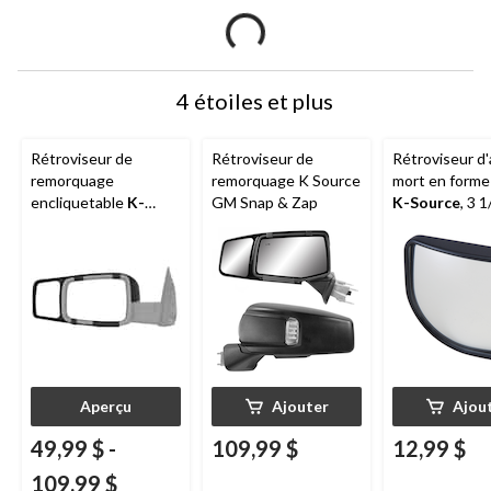
4 étoiles et plus
Rétroviseur de
Rétroviseur de
Rétroviseur d'
remorquage
remorquage K Source
mort en forme
encliquetable
K-
GM Snap & Zap
K-Source
, 3 1
Source
3 1/4 po
Aperçu
Ajouter
Ajou
49,99 $
-
109,99 $
12,99 $
109,99 $