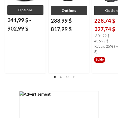
Options
Options
Option
341,99 $
-
288,99 $
-
228,74 $
-
902,99 $
817,99 $
327,74 $
304,99 $
-
prix
436,99 $
était
Rabais 25% (7
à
$)
parti
Solde
de
304,