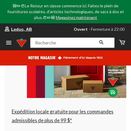
🎒✏️📒Le Retour en classe commence ici. Faites le plein de
fournitures scolaires, d'articles technologiques, de sacs à dos et
plus.📒✏️🎒
Magasinez maintenant
votre
Ouvert
⋅ Fermeture à 22:00
Leduc, AB
magasin
préféré
est
Recherche
Leduc,
AB,
courament
Ouvert,
Fermeture
à
à
22:00
cliquer
pour
changer
Expédition locale gratuite pour les commandes
admissibles de plus de 99 $*