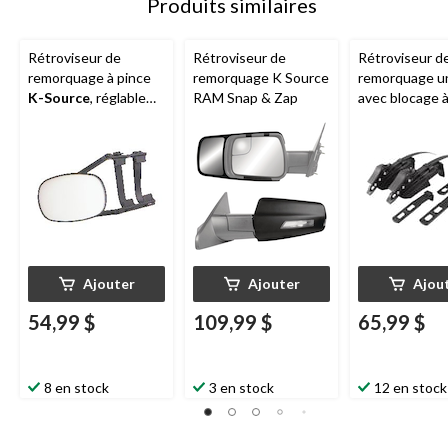
Produits similaires
Rétroviseur de
Rétroviseur de
Rétroviseur d
remorquage à pince
remorquage K Source
remorquage un
K-Source
, réglable
RAM Snap & Zap
avec blocage à
pour s'adapter à la
K-Source
, 5 x
plupart des véhicules
noir
Ajouter
Ajouter
Ajou
54,99 $
109,99 $
65,99 $
8 en stock
3 en stock
12 en stock