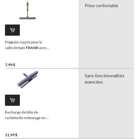
Prise confortable
Poignée courte pour la
salle de bain
FRANK
avec
crochet
7,99 $
Sans fonctionnalités
avancées
Recharge de tête de
raclette/de nettoyage en
microfibres
Mastercraft
,
14 po
11,99 $