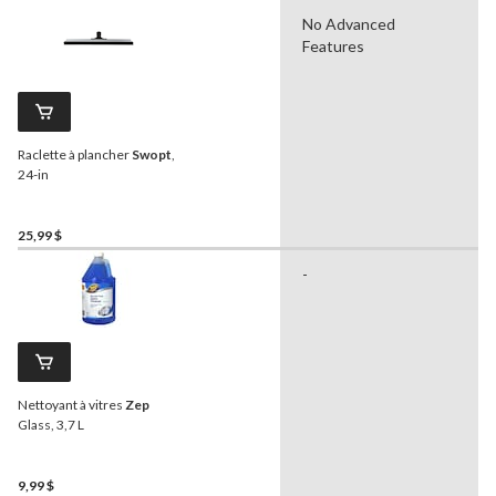
No Advanced
Features
Raclette à plancher
Swopt
,
24-in
25,99 $
-
Nettoyant à vitres
Zep
Glass, 3,7 L
9,99 $