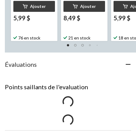
Ajouter
Ajouter
Aj
5,99 $
8,49 $
5,99 $
76 en stock
21 en stock
18 en st
Évaluations
Points saillants de l'evaluation