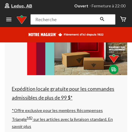
votre
Ouvert
⋅ Fermeture à 22:00
Leduc, AB
magasin
préféré
est
Recherche
Leduc,
AB,
courament
Ouvert,
Fermeture
à
à
22:00
cliquer
pour
changer
Expédition locale gratuite pour les commandes
admissibles de plus de 99 $*
*Offre exclusive pour les membres Récompenses
MD
Triangle
sur les articles avec la livraison standard.
En
savoir plus