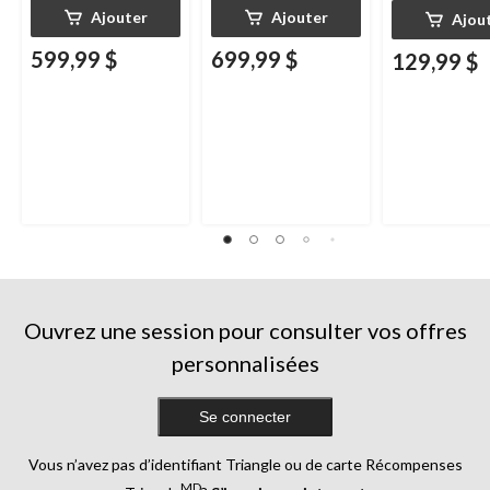
Ajouter
Ajouter
Ajou
599,99 $
699,99 $
129,99 $
Ouvrez une session pour consulter vos offres
personnalisées
Se connecter
Vous n’avez pas d’identifiant Triangle ou de carte Récompenses
MD