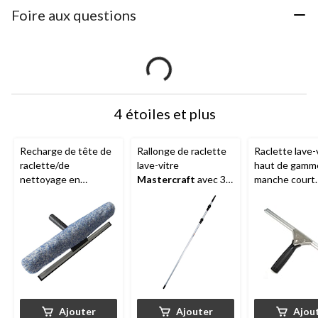
Foire aux questions
4 étoiles et plus
Recharge de tête de
Rallonge de raclette
Raclette lave-
raclette/de
lave-vitre
haut de gamm
nettoyage en
Mastercraft
avec 3
manche court
microfibres
sections, 16,4 pi
Mastercraft
a
Mastercraft
, 14 po
lame en caout
16 po
Ajouter
Ajouter
Ajou