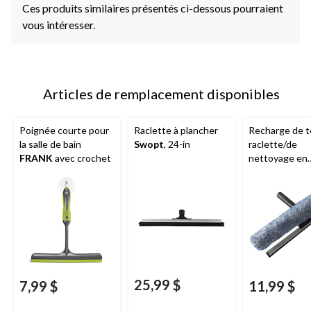
Ces produits similaires présentés ci-dessous pourraient
vous intéresser.
Articles de remplacement disponibles
Poignée courte pour
Raclette à plancher
Recharge de t
la salle de bain
Swopt
, 24-in
raclette/de
FRANK
avec crochet
nettoyage en
microfibres
Mastercraft
,
25,99 $
7,99 $
11,99 $