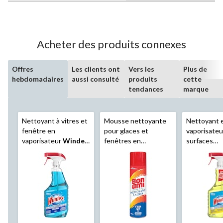
Acheter des produits connexes
Offres
Les clients ont
Vers les
Plus de
hebdomadaires
aussi consulté
produits
cette
tendances
marque
Nettoyant à vitres et
Mousse nettoyante
Nettoyant 
fenêtre en
pour glaces et
vaporisateu
vaporisateur
Windex
fenêtres en
surfaces
Original, 765 mL
vaporisateur
Bon Ami
désinfecta
Power Foam, 560 g
antibactéri
Windex
, 7