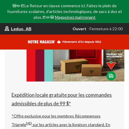
🎒✏️📒Le Retour en classe commence ici. Faites le plein de
fournitures scolaires, d'articles technologiques, de sacs à dos et
plus.📒✏️🎒
Magasinez maintenant
votre
Ouvert
⋅ Fermeture à 22:00
Leduc, AB
magasin
préféré
est
Leduc,
AB,
courament
Ouvert,
Fermeture
à
à
22:00
cliquer
pour
changer
Expédition locale gratuite pour les commandes
admissibles de plus de 99 $*
*Offre exclusive pour les membres Récompenses
MD
Triangle
sur les articles avec la livraison standard.
En