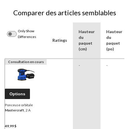
Comparer des articles semblables
Only Show
Hauteur
Hauteur
Differences
du
du
Ratings
paquet
paquet
(cm)
(po)
Consultation en cours
-
-
Options
Ponceuse orbitale
Mastercraft
, 2 A
49,99 $