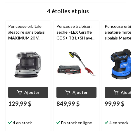
4 étoiles et plus
Ponceuse orbitale
Ponceuse à cloison
Ponceuse orbi
aléatoire sans balais
sèche
FLEX
Giraffe
aléatoire mot
MAXIMUM
20 V,
GE 5+ TB L+SH avec
s.balais
Maste
outil seul
tuyau antistatique de
20V
12 pi et sac de
transport
Ajouter
Ajouter
Ajou
129,99 $
849,99 $
99,99 $
4 en stock
En stock en ligne
4 en stock