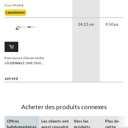
seulement, 5 po,
Prix
Était
79,99 $
compatible avec PWR POD
Était
Liquidation◊
79,99 $
24,13 cm
9,50 po
Ponceuse à cloison sèche
à fil
DEWALT
DWE7800, 9
po
699,99 $
Acheter des produits connexes
Offres
Les clients ont
Vers les
Plus de
hebdomadaires
aussi consulté
produits
cette