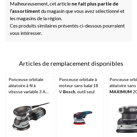
Malheureusement, cet article
ne fait plus partie de
l
’assortiment
du magasin que vous avez sélectionné et
les magasins de la région.
Ces produits similaires présentés ci-dessous pourraient
vous intéresser.
Articles de remplacement disponibles
Ponceuse orbitale
Ponceuse orbitale à
Ponceuse orbi
aléatoire à fil à
moteur sans balai 18
aléatoire sans 
vitesse variable 3 A
V
Bosch
, outil seul
MAXIMUM
20
MAXIMUM
avec
outil seul
ramasse-poussière
Cyclonic-Tech, 5 po