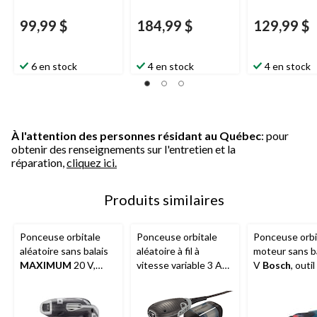
99,99 $
184,99 $
129,99 $
6 en stock
4 en stock
4 en stock
À l'attention des personnes résidant au Québec
: pour
obtenir des renseignements sur l'entretien et la
réparation,
cliquez ici.
Produits similaires
Ponceuse orbitale
Ponceuse orbitale
Ponceuse orbi
aléatoire sans balais
aléatoire à fil à
moteur sans ba
MAXIMUM
20 V,
vitesse variable 3 A
V
Bosch
, outil
outil seul
MAXIMUM
avec
ramasse-poussière
Cyclonic-Tech, 5 po