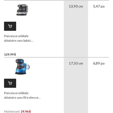
13,90 cm
5,47 po
Ponceuse orbitale
aléatoire sans balais
MAXIMUM
20 V, outil seul
129,99 $
17,50 cm
6,89 po
Ponceuse orbitale
aléatoire sans fil à vitesse
variable 20 V Max
Mastercraft
, avec disques
à 80 grains, outil
Maintenant
29,96 $