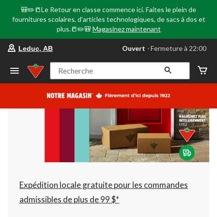
🎒✏️📒Le Retour en classe commence ici. Faites le plein de
fournitures scolaires, d'articles technologiques, de sacs à dos et
plus.📒✏️🎒
Magasinez maintenant
votre
Ouvert
⋅ Fermeture à 22:00
Leduc, AB
magasin
préféré
est
Recherche
Leduc,
AB,
courament
Ouvert,
Fermeture
à
à
22:00
cliquer
pour
changer
Expédition locale gratuite pour les commandes
admissibles de plus de 99 $*