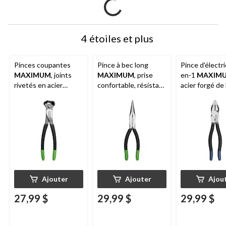
4 étoiles et plus
Pinces coupantes
Pince à bec long
Pince d'électri
MAXIMUM
, joints
MAXIMUM
, prise
en-1
MAXIM
rivetés en acier
confortable, résistant
acier forgé de
robuste, embouts à
à la corrosion,
qualité, embou
code de couleur
embouts à code de
code de couleu
couleur, 8 po
po
Ajouter
Ajouter
Ajou
27,99 $
29,99 $
29,99 $