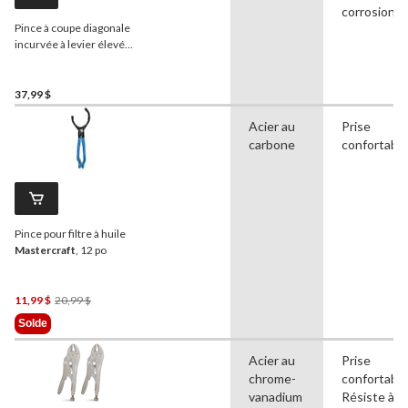
corrosion
Pince à coupe diagonale
incurvée à levier élevé
MAXIMUM
, angle de
coupe de 26°, embouts à
code de couleur, 7 po
37,99 $
Acier au
Prise
carbone
confortable
Pince pour filtre à huile
Mastercraft
, 12 po
Prix
11,99 $
20,99 $
Était
Solde
20,99 $
Acier au
Prise
chrome-
confortable
vanadium
Résiste à la