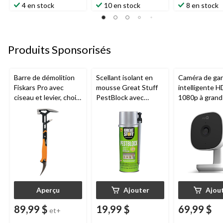
4 en stock
10 en stock
8 en stock
Produits Sponsorisés
Barre de démolition
Scellant isolant en
Caméra de ga
Fiskars Pro avec
mousse Great Stuff
intelligente H
ciseau et levier, choix
PestBlock avec
1080p à grand
de tailles
distributeur
Chamberlain, v
intelligent, usage
nocturne, rés
intérieur/extérieur, 12
aux intempéri
oz
Aperçu
Ajouter
Ajou
89,99 $
19,99 $
69,99 $
et+