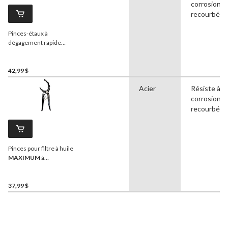
corrosion, 
recourbé
Pinces-étaux à
dégagement rapide
MAXIMUM
, acier CR-V,
paq. 2
42,99 $
Acier
Résiste à la
corrosion, 
recourbé
Pinces pour filtre à huile
MAXIMUM
à
autoajustement
37,99 $