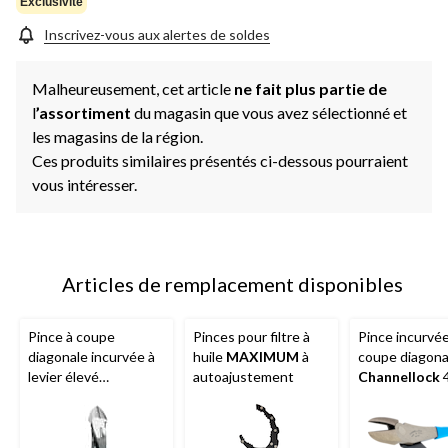
Exclusivité
Inscrivez-vous aux alertes de soldes
Malheureusement, cet article
ne fait plus partie de
l
’assortiment
du magasin que vous avez sélectionné et
les magasins de la région.
Ces produits similaires présentés ci-dessous pourraient
vous intéresser.
Articles de remplacement disponibles
Pince à coupe
Pinces pour filtre à
Pince incurvée
diagonale incurvée à
huile
MAXIMUM
à
coupe diagona
levier élevé
autoajustement
Channellock
4
MAXIMUM
, angle de
grand effet de 
coupe de 26°,
7,5 po
embouts à code de