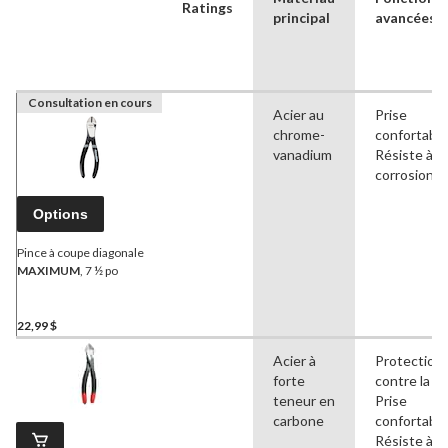
Ratings
principal
avancées
Consultation en cours
Acier au
Prise
chrome-
confortable
vanadium
Résiste à la
corrosion
Options
Pince à coupe diagonale
MAXIMUM
, 7 ½ po
22,99 $
Acier à
Protection
forte
contre la rou
teneur en
Prise
carbone
confortable
Résiste à la