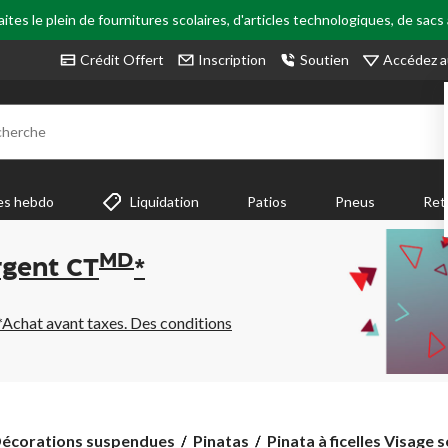
tes le plein de fournitures scolaires, d'articles technologiques, de sacs
Accédez a
Crédit Offert
Inscription
Soutien
cherche
es hebdo
Liquidation
Patios
Pneus
Ret
MD
rgent CT
*
*Achat avant taxes. Des conditions
Pinata
écorations suspendues
Pinatas
Pinata à ficelles Visage s