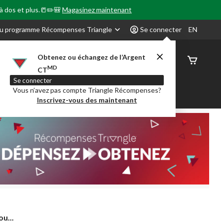
 à dos et plus.📒✏️🎒
Magasinez maintenant
u programme Récompenses Triangle
Se connecter
EN
Obtenez ou échangez de l’Argent
État de
MD
CT
command
Se connecter
Vous n’avez pas compte Triangle Récompenses?
our en Classe
Party City
Centre-auto
Inscrivez-vous des maintenant
ou...