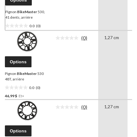
vers
la
même
Pignon
BikeMaster
530,
page.
41 dents, arrière
0.0
(0)
0.0
étoile(s)
(0)
1,27 cm
0
Aucune
sur
cote
5.
pour
ce
produit.
Options
Lien
vers
Pignon
BikeMaster
530
la
même
48T, arrière
page.
0.0
(0)
0.0
46,99 $
Et+
étoile(s)
sur
(0)
1,27 cm
0
5.
Aucune
cote
pour
ce
produit.
Options
Lien