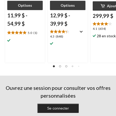
Options
Options
Ajou
11,99 $
-
12,99 $
-
299,99 $
54,99 $
39,99 $
4.1
4.1
(654)
5.0
(1)
étoile(s)
5.0
28 en stock
4.3
4.3
(848)
sur
étoile(s)
étoile(s)
5.
sur
sur
654
5.
5.
évaluations
1
848
évaluation
évaluations
Ouvrez une session pour consulter vos offres
personnalisées
Se connecter