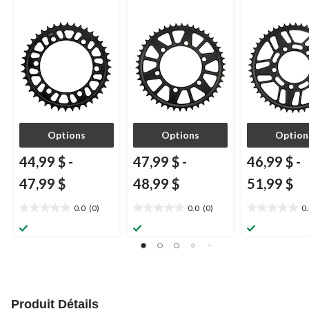
Options
Options
Option
44,99 $
-
47,99 $
-
46,99 $
-
47,99 $
48,99 $
51,99 $
0.0
(0)
0.0
(0)
0
0.0
0.0
0.0
étoile(s)
étoile(s)
étoile(s)
sur
sur
sur
5.
5.
5.
Produit Détails