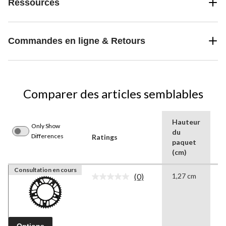
Ressources
Commandes en ligne & Retours
Comparer des articles semblables
Hauteur
H
Only Show
du
d
Differences
Ratings
paquet
p
(cm)
(
Consultation en cours
(0)
1,27 cm
0
Aucune
cote
pour
ce
produit.
Lien
Options