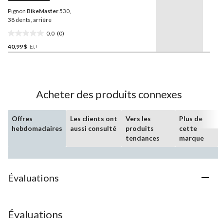
vers
Pignon
BikeMaster
530,
la
même
38 dents, arrière
page.
0.0
(0)
0.0
40,99 $
Et+
étoile(s)
sur
5.
Acheter des produits connexes
Offres
Les clients ont
Vers les
Plus de
hebdomadaires
aussi consulté
produits
cette
tendances
marque
Évaluations
Évaluations