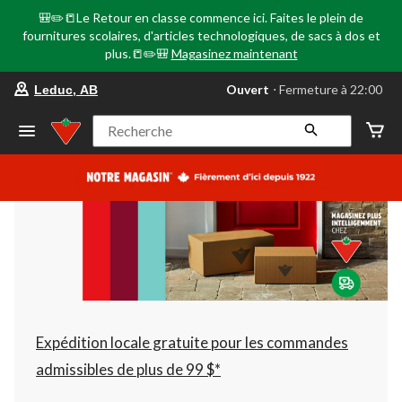
🎒✏️📒Le Retour en classe commence ici. Faites le plein de
fournitures scolaires, d'articles technologiques, de sacs à dos et
plus.📒✏️🎒
Magasinez maintenant
votre
Ouvert
⋅ Fermeture à 22:00
Leduc, AB
magasin
préféré
est
Recherche
Leduc,
AB,
courament
Ouvert,
Fermeture
à
à
22:00
cliquer
pour
changer
Expédition locale gratuite pour les commandes
admissibles de plus de 99 $*