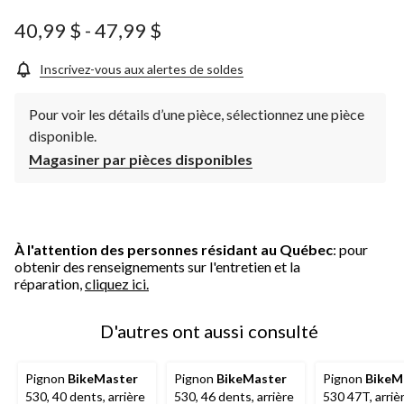
ce
produit.
40,99 $
-
47,99 $
Lien
vers
la
Inscrivez-vous aux alertes de soldes
même
page.
Pour voir les détails d’une pièce, sélectionnez une pièce
disponible.
Magasiner par pièces disponibles
À l'attention des personnes résidant au Québec
: pour
obtenir des renseignements sur l'entretien et la
réparation,
cliquez ici.
D'autres ont aussi consulté
Pignon
BikeMaster
Pignon
BikeMaster
Pignon
BikeM
530, 40 dents, arrière
530, 46 dents, arrière
530 47T, arriè