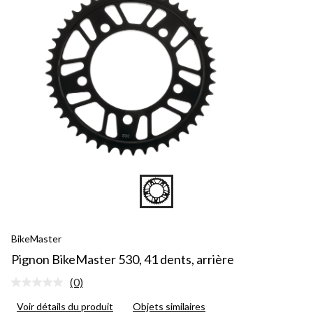
BikeMaster
Pignon BikeMaster 530, 41 dents, arrière
(0)
Aucune
cote
Voir détails du produit
Objets similaires
pour