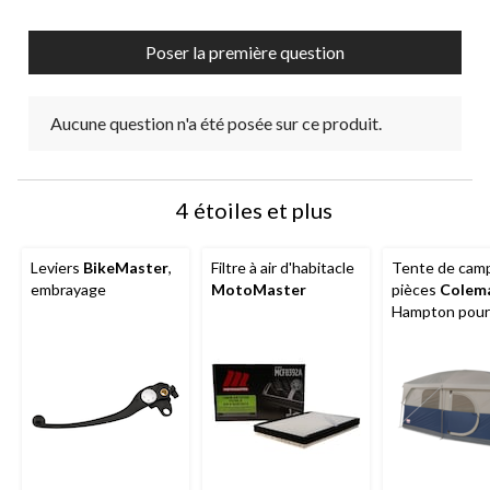
Poser la première question
Aucune question n'a été posée sur ce produit.
4 étoiles et plus
Leviers
BikeMaster
,
Filtre à air d'habitacle
Tente de camp
embrayage
MotoMaster
pièces
Colem
Hampton pour
saisons, 9 per
avec cloison, 
de pluie et sa
transport