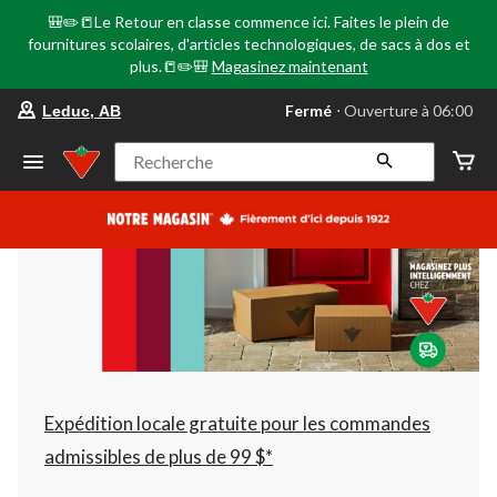
🎒✏️📒Le Retour en classe commence ici. Faites le plein de
fournitures scolaires, d'articles technologiques, de sacs à dos et
plus.📒✏️🎒
Magasinez maintenant
votre
Fermé
⋅ Ouverture à 06:00
Leduc, AB
magasin
préféré
est
Recherche
Leduc,
AB,
courament
Fermé,
Ouverture
à
à
06:00
cliquer
pour
changer
Expédition locale gratuite pour les commandes
admissibles de plus de 99 $*