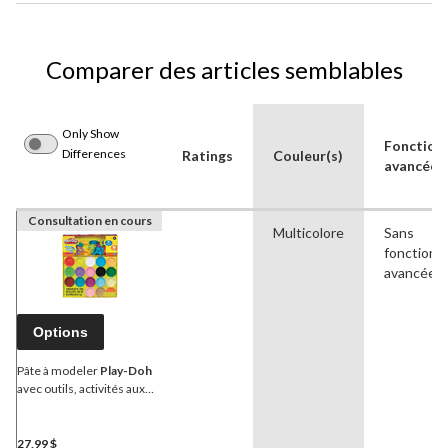
Comparer des articles semblables
Only Show
Fonctionn
Differences
Ratings
Couleur(s)
avancées
Consultation en cours
Multicolore
Sans
fonctionna
avancées
Options
Pâte à modeler
Play-Doh
avec outils, activités aux
multiples couleurs, 3 ans
et plus
27,99 $