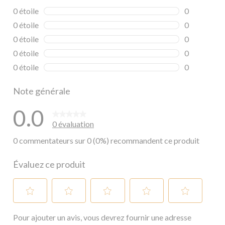
0 étoile
étoiles
0
0 commentai
0 étoile
étoiles
0
0 commentai
0 étoile
étoiles
0
0 commentai
0 étoile
étoiles
0
0 commentai
0 étoile
étoiles
0
0 commentai
Note générale
0.0
0 évaluation
0 commentateurs sur 0 (0%) recommandent ce produit
Évaluez ce produit
Sélectionnez
Sélectionnez
Sélectionnez
Sélectionnez
Sélectionnez
Pour ajouter un avis, vous devrez fournir une adresse
pour
pour
pour
pour
pour