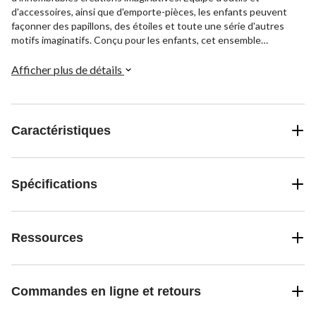
d'accessoires, ainsi que d'emporte-pièces, les enfants peuvent
façonner des papillons, des étoiles et toute une série d'autres
motifs imaginatifs. Conçu pour les enfants, cet ensemble
d'activités favorise la créativité et offre des heures de jeux
pratiques.
Afficher plus de détails
Caractéristiques
Spécifications
Ressources
Commandes en ligne et retours