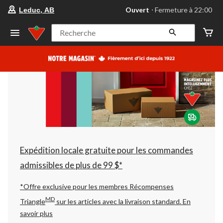
votre
Ouvert
⋅ Fermeture à 22:00
Leduc, AB
magasin
préféré
est
Recherche
Leduc,
AB,
courament
Ouvert,
Fermeture
à
à
22:00
cliquer
pour
changer
Expédition locale gratuite pour les commandes
admissibles de plus de 99 $*
*Offre exclusive pour les membres Récompenses
MD
Triangle
sur les articles avec la livraison standard.
En
savoir plus