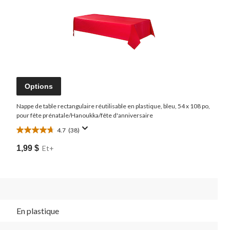
Options
Nappe de table rectangulaire réutilisable en plastique, bleu, 54 x 108 po,
pour fête prénatale/Hanoukka/fête d'anniversaire
4.7
(38)
4.7
étoile(s)
1,99 $
Et+
sur
5.
38
évaluations
En plastique