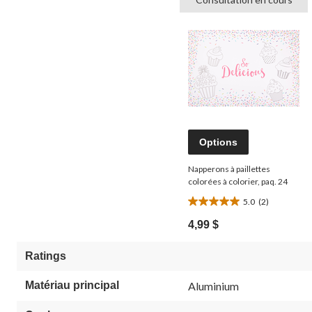
Options
Napperons à paillettes
colorées à colorier, paq. 24
5.0
(2)
5.0
étoile(s)
4,99 $
sur
5.
Ratings
2
évaluations
Matériau principal
Aluminium