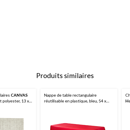
Produits similaires
laires
CANVAS
Nappe de table rectangulaire
Ch
et polyester, 13 x
réutilisable en plastique, bleu, 54 x
H
108 po, pour fête
prénatale/Hanoukka/fête
d'anniversaire