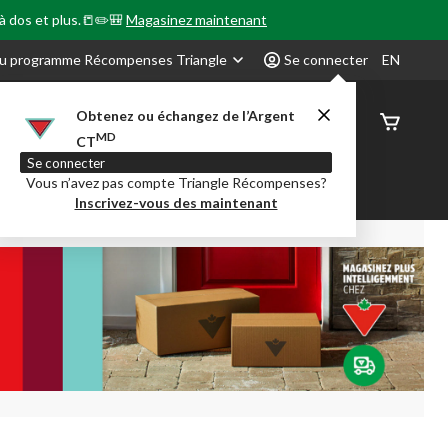
 à dos et plus.📒✏️🎒
Magasinez maintenant
u programme Récompenses Triangle
Se connecter
EN
Obtenez ou échangez de l’Argent
État de
MD
CT
command
Se connecter
Vous n’avez pas compte Triangle Récompenses?
our en Classe
Party City
Centre-auto
Inscrivez-vous des maintenant