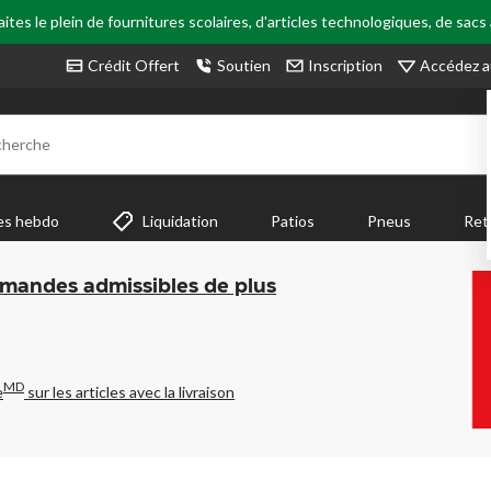
tes le plein de fournitures scolaires, d'articles technologiques, de sacs
Accédez a
Crédit Offert
Soutien
Inscription
cherche
es hebdo
Liquidation
Patios
Pneus
Ret
mmandes admissibles de plus
MD
e
sur les articles avec la livraison