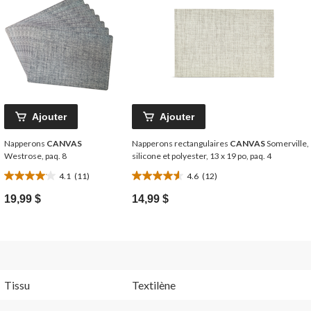
Ajouter
Ajouter
Napperons
CANVAS
Napperons rectangulaires
CANVAS
Somerville,
Westrose, paq. 8
silicone et polyester, 13 x 19 po, paq. 4
4.1
(11)
4.6
(12)
4.1
4.6
étoile(s)
étoile(s)
19,99 $
14,99 $
sur
sur
5.
5.
11
12
évaluations
évaluations
Tissu
Textilène