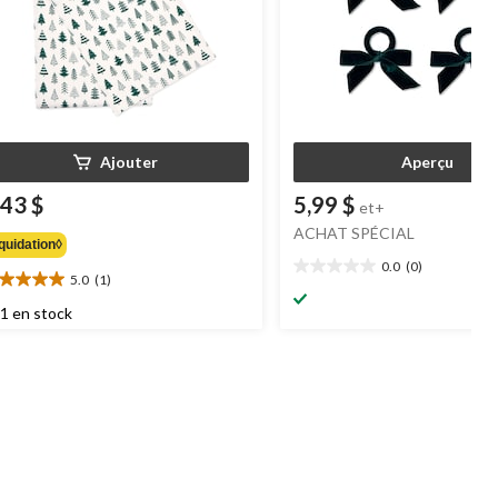
Ajouter
Aperçu
,43 $
5,99 $
et+
ACHAT SPÉCIAL
quidation◊
0.0
(0)
0.0
5.0
(1)
0
étoile(s)
oile(s)
1 en stock
sur
r
5.
aluation