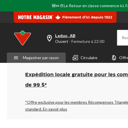
🎒✏️📒Le Retour en classe commence ici. Fai
Leduc, AB
Re
votre
Ouvert
⋅ Fermeture à 22:00
magasin
préféré
est
Magasiner par rayon
Circulaire
Offr
Leduc,
AB,
courament
Ouvert,
Expédition locale gratuite pour les co
Fermeture
à
de 99 $*
à
22:00
cliquer
pour
*Offre exclusive pour les membres Récompenses Triangl
changer
standard.
En savoir plus