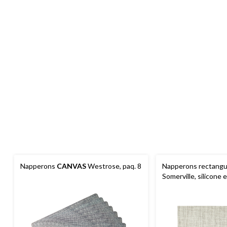
Napperons
CANVAS
Westrose, paq. 8
Napperons rectangu
Somerville, silicone 
19 po, paq. 4