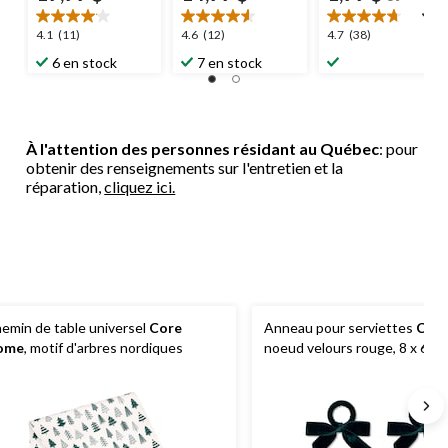
4.1
4.6
4.7
4.1
(11)
4.6
(12)
4.7
(38)
étoile(s)
étoile(s)
étoile(s)
6 en stock
7 en stock
sur
sur
sur
5.
5.
5.
11
12
38
évaluations
évaluations
évaluations
À l'attention des personnes résidant au Québec
: pour
obtenir des renseignements sur l'entretien et la
réparation,
cliquez ici.
emin de table universel
Core
Anneau pour serviettes
Cor
ome
, motif d'arbres nordiques
noeud velours rouge, 8 x 6 cm