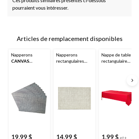
Ces produits similaires présentés ci-dessous
pourraient vous intéresser.
Articles de remplacement disponibles
Napperons
Napperons
Nappe de table
CANVAS
rectangulaires
rectangulaire
Westrose, paq. 8
CANVAS
réutilisable en
Somerville, silicone
plastique, bleu, 54
et polyester, 13 x
x 108 po, pour
19 po, paq. 4
fête
prénatale/Hanouk
ka/fête
d'anniversaire
19,99 $
14,99 $
1,99 $
et+