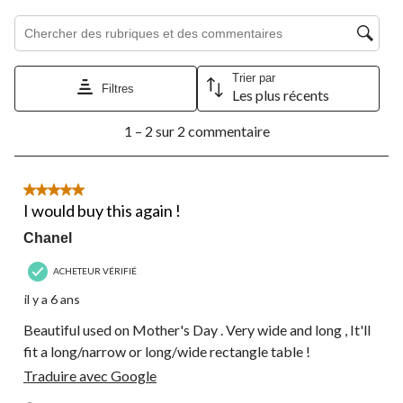
Zone de recherche de sujet et d'avis
Trier par
Filtres
Les plus récents
1
1 – 2 sur 2 commentaire
à
2
sur
2
5 étoile(s) sur 5.
commentaire.
I would buy this again !
Chanel
ACHETEUR VÉRIFIÉ
il y a 6 ans
Beautiful used on Mother's Day . Very wide and long , It'll
fit a long/narrow or long/wide rectangle table !
Traduire avec Google