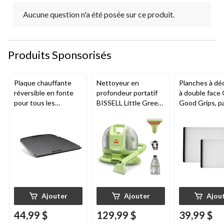
Aucune question n'a été posée sur ce produit.
Produits Sponsorisés
Plaque chauffante
Nettoyeur en
Planches à dé
réversible en fonte
profondeur portatif
à double fac
pour tous les
BISSELL Little Green
Good Grips, pa
barbecues portatifs
Mini avec fil pour
au gaz Napoleon de
tapis et tissus
série Q285
d'ameublement
Ajouter
Ajouter
Ajou
44,99 $
129,99 $
39,99 $