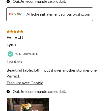
Oui, Je recommande ce produit.
Affiché initialement sur partycity.com
5 étoile(s) sur 5.
Perfect!
Lynn
ACHETEUR VÉRIFIÉ
il y a 6 ans
Beautiful tablecloth! I put it over another sturdier one.
Perfect.
Traduire avec Google
Oui, Je recommande ce produit.