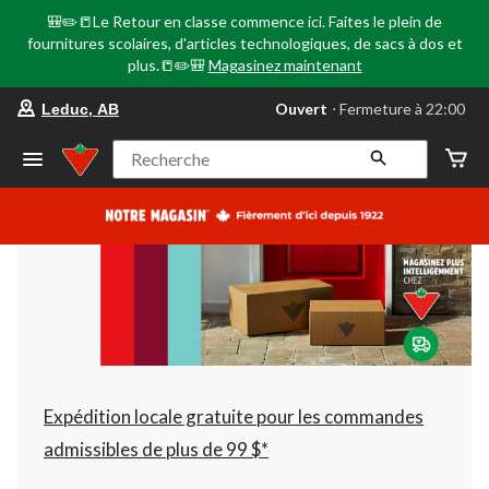
🎒✏️📒Le Retour en classe commence ici. Faites le plein de
fournitures scolaires, d'articles technologiques, de sacs à dos et
plus.📒✏️🎒
Magasinez maintenant
votre
Ouvert
⋅ Fermeture à 22:00
Leduc, AB
magasin
préféré
est
Recherche
Leduc,
AB,
courament
Ouvert,
Fermeture
à
à
22:00
cliquer
pour
changer
Expédition locale gratuite pour les commandes
admissibles de plus de 99 $*