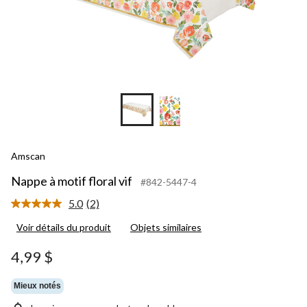
Amscan
Nappe à motif floral vif
#842-5447-4
5.0
(2)
Lire
les
Voir détails du produit
Objets similaires
2
commentaires.
Lien
4,99 $
vers
la
même
Mieux notés
page.