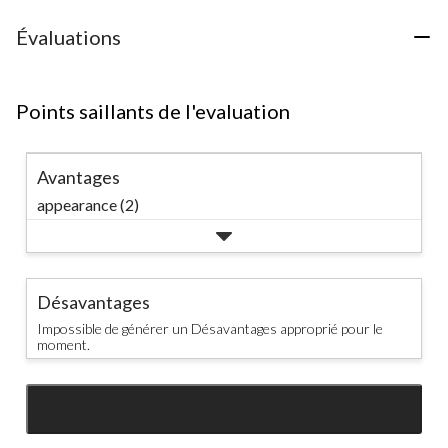
Évaluations
Points saillants de l'evaluation
Avantages
appearance (2)
Désavantages
Impossible de générer un Désavantages approprié pour le
moment.
SEE ALL REVIEWS
Click
to