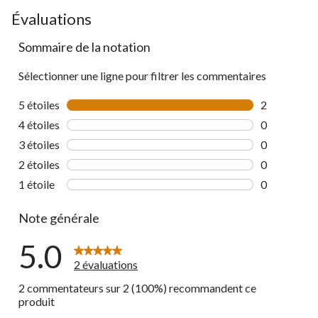
go
Évaluations
to
Sommaire de la notation
all
reviews
Sélectionner une ligne pour filtrer les commentaires
5 étoiles
étoiles
2
2 commentai
4 étoiles
étoiles
0
0 commentai
3 étoiles
étoiles
0
0 commentai
2 étoiles
étoiles
0
0 commentai
1 étoile
étoiles
0
0 commentai
Note générale
5.0
2 évaluations
2 commentateurs sur 2 (100%) recommandent ce
produit