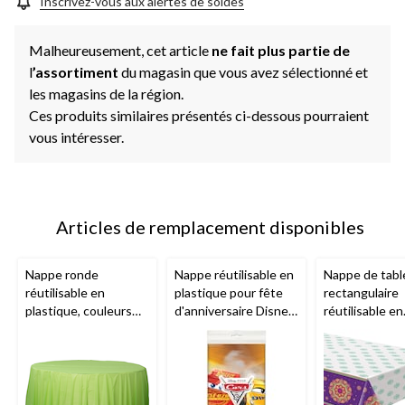
Inscrivez-vous aux alertes de soldes
Malheureusement, cet article
ne fait plus partie de
l
’assortiment
du magasin que vous avez sélectionné et
les magasins de la région.
Ces produits similaires présentés ci-dessous pourraient
vous intéresser.
Articles de remplacement disponibles
Nappe ronde
Nappe réutilisable en
Nappe de tabl
réutilisable en
plastique pour fête
rectangulaire
plastique, couleurs
d'anniversaire Disney
réutilisable en
variées, 84 po, pour
Les Bagnoles Flash
plastique, viol
Noël/Action de
McQueen,
Rangoli, 54 x 
grâces/réveillon/fête
bleu/rouge/jaune, 54
pour Divali
d'anniversaire
x 96 po