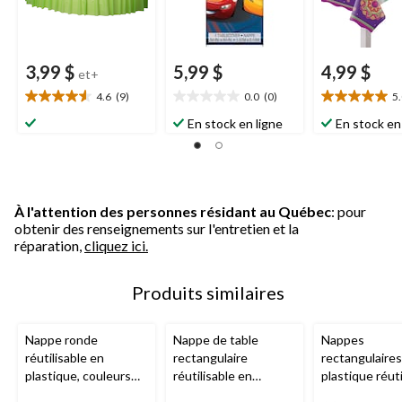
3,99 $
5,99 $
4,99 $
et+
4.6
(9)
0.0
(0)
5
4.6
0.0
5.0
étoile(s)
étoile(s)
étoile(s)
En stock en ligne
En stock en
sur
sur
sur
5.
5.
5.
9
1
évaluations
évaluation
À l'attention des personnes résidant au Québec
: pour
obtenir des renseignements sur l'entretien et la
réparation,
cliquez ici.
Produits similaires
Nappe ronde
Nappe de table
Nappes
réutilisable en
rectangulaire
rectangulaires
plastique, couleurs
réutilisable en
plastique réuti
variées, 84 po, pour
plastique, bleu, 54 x
54 x 108 po, va