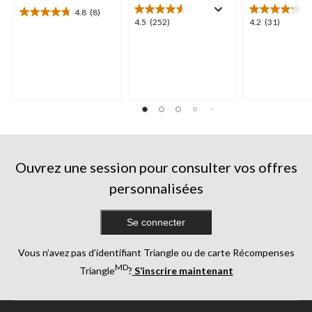
4.8
(8)
4.8
4.5
4.2
4.5
(252)
4.2
(31)
étoile(s)
étoile(s)
étoile(s)
sur
sur
sur
5.
5.
5.
8
252
31
évaluations
évaluations
évaluations
Ouvrez une session pour consulter vos offres
personnalisées
Se connecter
Vous n’avez pas d’identifiant Triangle ou de carte Récompenses
MD
Triangle
?
S’inscrire maintenant