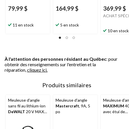
79,99 $
164,99 $
369,99 $
ACHAT SPÉC
11 en stock
5 en stock
10 en stock
À l'attention des personnes résidant au Québec
: pour
obtenir des renseignements sur l'entretien et la
réparation,
cliquez ici.
Produits similaires
Meuleuse d'angle
Meuleuse d'angle
Meuleuse d'an
sans fil au lithium-ion
Mastercraft
, 9A, 5
MAXIMUM
40
DeWALT
20 V MAX
po
avec étui de
avec trousse de
transport, 5 p
démarrage en prime,
8 000 tr/min