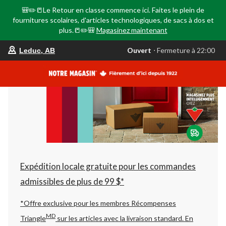
🎒✏️📒Le Retour en classe commence ici. Faites le plein de
fournitures scolaires, d'articles technologiques, de sacs à dos et
plus.📒✏️🎒
Magasinez maintenant
votre
Ouvert
⋅ Fermeture à 22:00
Leduc, AB
magasin
préféré
est
Leduc,
AB,
courament
Ouvert,
Fermeture
à
à
22:00
cliquer
pour
changer
Expédition locale gratuite pour les commandes
admissibles de plus de 99 $*
*Offre exclusive pour les membres Récompenses
MD
Triangle
sur les articles avec la livraison standard.
En