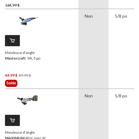
164,99 $
Non
5/8 po
Meuleuse d'angle
Mastercraft
, 9A, 5 po
Prix
49,99 $
89,99 $
Était
Solde
89,99 $
Non
5/8 po
Meuleuse d'angle
MAXIMUM
40 V, avec étui