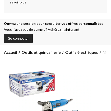
savoir plus
Ouvrez une session pour consulter vos offres personnalisées
Vous n’avez pas de compte?
Adhérez maintenant
Se connecter
Accueil
Outils et quincaillerie
Outils électriques
Meu