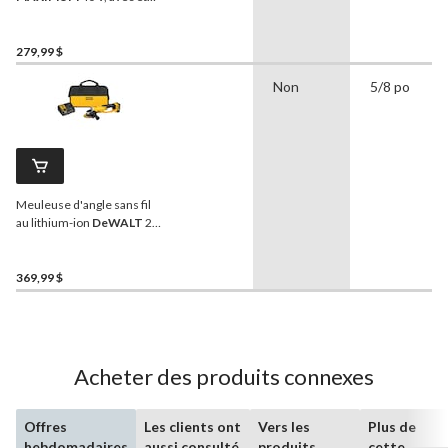
de transport, 5 po
279,99 $
Non
5/8 po
Meuleuse d'angle sans fil
au lithium-ion
DeWALT
20
V MAX avec trousse de
démarrage en prime, 8 000
tr/min
369,99 $
Acheter des produits connexes
Offres
Les clients ont
Vers les
Plus de
hebdomadaires
aussi consulté
produits
cette