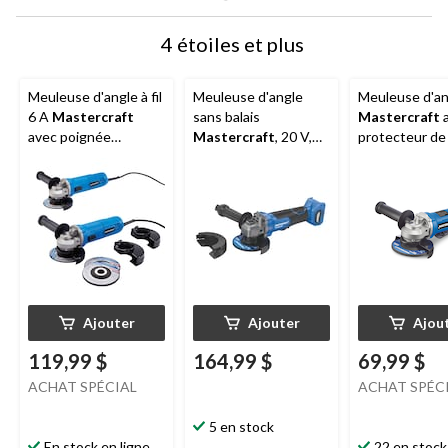
4 étoiles et plus
Meuleuse d'angle à fil
Meuleuse d'angle
Meuleuse d'an
6 A
Mastercraft
sans balais
Mastercraft
a
avec poignée
Mastercraft
, 20 V,
protecteur de
auxiliaire, disque et
compatible avec le
4,5 po, 6 A, pa
protecteur, 4,5 po,
système PWR POD
paq. 2
Ajouter
Ajouter
Ajou
119,99 $
164,99 $
69,99 $
ACHAT SPÉCIAL
ACHAT SPÉC
5 en stock
En stock en ligne
22 en stock