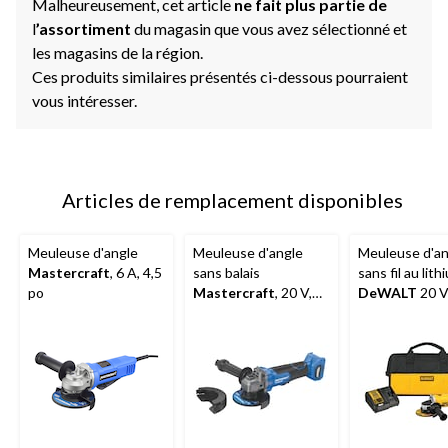
Malheureusement, cet article
ne fait plus partie de
l
’assortiment
du magasin que vous avez sélectionné et
les magasins de la région.
Ces produits similaires présentés ci-dessous pourraient
vous intéresser.
Articles de remplacement disponibles
Meuleuse d'angle
Meuleuse d'angle
Meuleuse d'an
Mastercraft
, 6 A, 4,5
sans balais
sans fil au lit
po
Mastercraft
, 20 V,
DeWALT
20 
compatible avec le
avec trousse 
système PWR POD
démarrage en 
8 000 tr/min