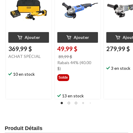
Ajouter
Ajouter
Ajou
369,99 $
49,99 $
279,99 $
ACHAT SPÉCIAL
prix
89,99 $
était
Rabais 44% (40.00
89,99 $
3 en stock
$)
10 en stock
Solde
13 en stock
Produit Détails