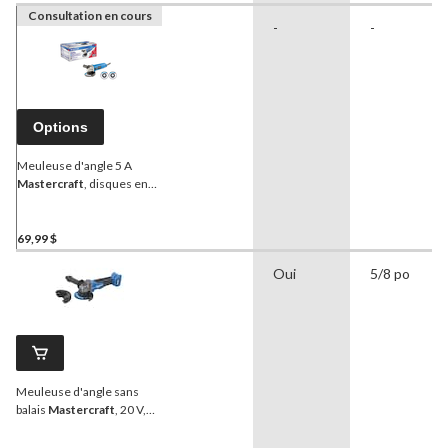
Consultation en cours
-
-
Options
Meuleuse d'angle 5 A
Mastercraft
, disques en
prime
69,99 $
Oui
5/8 po
Meuleuse d'angle sans
balais
Mastercraft
, 20 V,
compatible avec le
système PWR POD