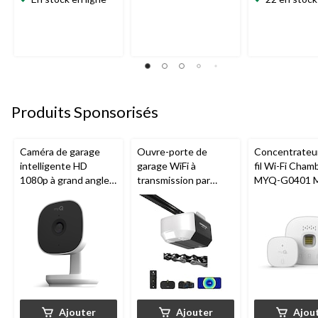
Produits Sponsorisés
Caméra de garage
Ouvre-porte de
Concentrateu
intelligente HD
garage WiFi à
fil Wi-Fi Cham
1080p à grand angle
transmission par
MYQ-G0401 
Chamberlain, vision
chaîne de 1/2 HP
pour porte de
nocturne, résistante
Chamberlain
aux intempéries
Ajouter
Ajouter
Ajou