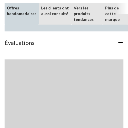
Offres
Les clients ont
Vers les
Plus de
hebdomadaires
aussi consulté
produits
cette
tendances
marque
Évaluations