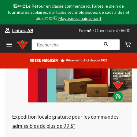
🎒✏️📒Le Retour en classe commence ici. Faites le plein de
fournitures scolaires, d'articles technologiques, de sacs à dos et
plus.📒✏️🎒
Magasinez maintenant
votre
Fermé
⋅ Ouverture à 06:00
Leduc, AB
magasin
préféré
est
Recherche
Leduc,
AB,
courament
Fermé,
Ouverture
à
à
06:00
cliquer
pour
changer
Expédition locale gratuite pour les commandes
admissibles de plus de 99 $*