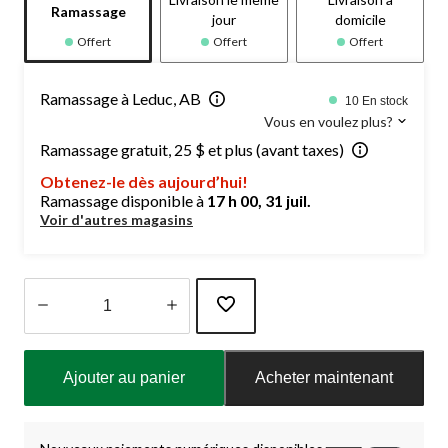
Ramassage
jour
domicile
Offert
Offert
Offert
Ramassage à Leduc, AB
10 En stock
Vous en voulez plus?
Ramassage gratuit, 25 $ et plus (avant taxes)
Obtenez-le dès aujourd’hui!
Ramassage disponible à
17 h 00, 31 juil.
Voir d'autres magasins
Quantité
mise
Ajouter au panier
Acheter maintenant
à
jour
à
1