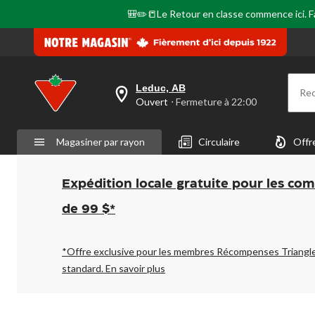
🎒✏️📒Le Retour en classe commence ici. Fai
Leduc, AB
Re
votre
Ouvert
⋅ Fermeture à 22:00
magasin
préféré
est
Magasiner par rayon
Circulaire
Offr
Leduc,
AB,
courament
Ouvert,
Expédition locale gratuite pour les co
Fermeture
à
de 99 $*
à
22:00
cliquer
pour
*Offre exclusive pour les membres Récompenses Triangl
changer
standard.
En savoir plus