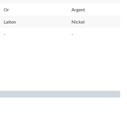
Or
Argent
Laiton
Nickel
-
-