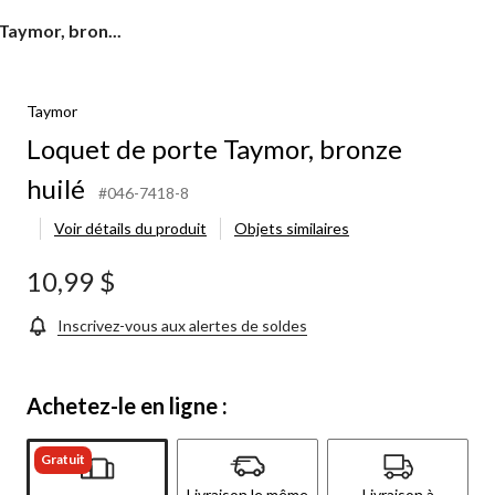
Taymor, bron...
Taymor
Loquet de porte Taymor, bronze
huilé
#046-7418-8
Voir détails du produit
Objets similaires
10,99 $
Inscrivez-vous aux alertes de soldes
Achetez-le en ligne :
Gratuit
Livraison le même
Livraison à