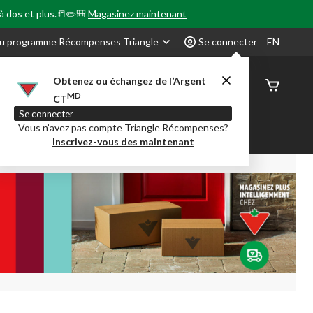
 à dos et plus.📒✏️🎒
Magasinez maintenant
u programme Récompenses Triangle
Se connecter
EN
Obtenez ou échangez de l’Argent
État de
MD
CT
command
Se connecter
Vous n’avez pas compte Triangle Récompenses?
our en Classe
Party City
Centre-auto
Inscrivez-vous des maintenant