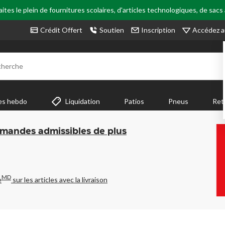
tes le plein de fournitures scolaires, d'articles technologiques, de sacs
Accédez a
Crédit Offert
Soutien
Inscription
cherche
es hebdo
Liquidation
Patios
Pneus
Ret
mmandes admissibles de plus
MD
e
sur les articles avec la livraison