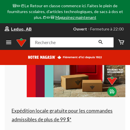
🎒✏️📒Le Retour en classe commence ici. Faites le plein de
fournitures scolaires, d'articles technologiques, de sacs à dos et
plus.📒✏️🎒
Magasinez maintenant
votre
Ouvert
⋅ Fermeture à 22:00
Leduc, AB
magasin
préféré
est
Recherche
Leduc,
AB,
courament
Ouvert,
Fermeture
à
à
22:00
cliquer
pour
changer
Expédition locale gratuite pour les commandes
admissibles de plus de 99 $*