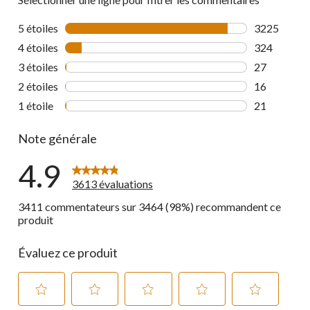
5 étoiles
étoiles
3225
3225 commen
4 étoiles
étoiles
324
324 comment
3 étoiles
étoiles
27
27 commenta
2 étoiles
étoiles
16
16 commenta
1 étoile
étoiles
21
21 commenta
Note générale
4.9
3613 évaluations
3411 commentateurs sur 3464 (98%) recommandent ce
produit
Évaluez ce produit