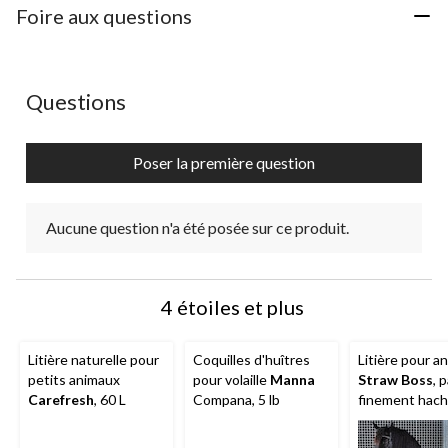
Foire aux questions
Aucune question n'a été posée sur ce produit.
Questions
Poser la première question
Aucune question n'a été posée sur ce produit.
4 étoiles et plus
Litière naturelle pour
Coquilles d'huîtres
Litière pour a
petits animaux
pour volaille
Manna
Straw Boss
, p
Carefresh
, 60 L
Compana, 5 lb
finement hach
L