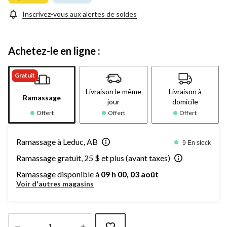
page.
Inscrivez-vous aux alertes de soldes
Achetez-le en ligne :
Gratuit
Livraison le même
Livraison à
Ramassage
jour
domicile
Offert
Offert
Offert
Ramassage à Leduc, AB
9 En stock
Ramassage gratuit, 25 $ et plus (avant taxes)
Ramassage disponible à
09 h 00, 03 août
Voir d'autres magasins