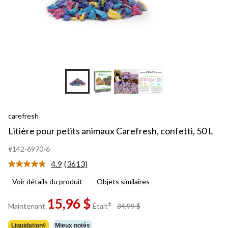
+3
carefresh
Litière pour petits animaux Carefresh, confetti, 50 L
#142-6970-6
4.9
(3613)
Lire
les
Voir détails du produit
Objets similaires
3613
commentaires.
Lien
15,96 $
prix
±
Maintenant
Était
34,99 $
vers
était
la
34,99 $
même
Liquidation◊
Mieux notés