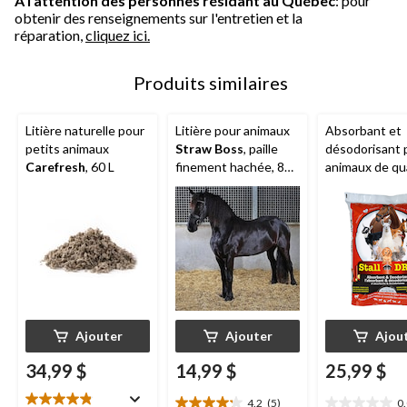
À l'attention des personnes résidant au Québec
: pour
obtenir des renseignements sur l'entretien et la
réparation,
cliquez ici.
Produits similaires
Litière naturelle pour
Litière pour animaux
Absorbant et
petits animaux
Straw Boss
, paille
désodorisant 
Carefresh
, 60 L
finement hachée, 85
animaux de qu
L
alimentaire Sta
18,2 kg
Ajouter
Ajouter
Ajou
34,99 $
14,99 $
25,99 $
4.2
(5)
0