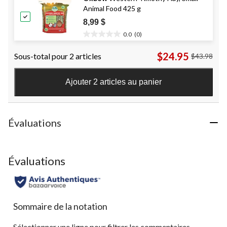
Animal Food 425 g
3613
évaluations
8,99 $
0.0
(0)
0.0
étoile(s)
$24.95
Sous-total pour 2 articles
$43.98
sur
5.
Ajouter 2 articles au panier
Évaluations
Évaluations
Sommaire de la notation
Sélectionner une ligne pour filtrer les commentaires