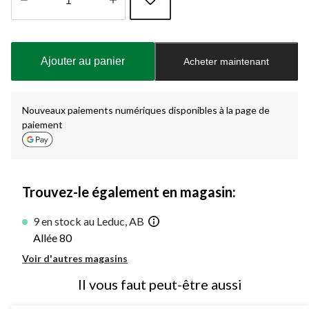
Quantité
mise
à
Ajouter au panier
Acheter maintenant
jour
à
1
Nouveaux paiements numériques disponibles à la page de
paiement
Trouvez-le également en magasin:
9 en stock au Leduc, AB
Allée 80
Voir d'autres magasins
Il vous faut peut-être aussi