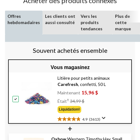
Acheter des produits connexes
Offres
Les clients ont
Vers les
Plus de
hebdomadaires
aussi consulté
produits
cette
tendances
marque
Souvent achetés ensemble
Vous magasinez
Litière pour petits animaux
Carefresh
, confetti, 50 L
15,96 $
Maintenant
Prix
±
Était
34,99 $
Était
Liquidation◊
34,99 $
4.9
(3613)
4.9
+
étoile(s)
sur
Oxbow
Western Timothy Hay, Small
5.