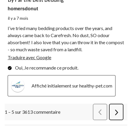
homersdonut
il y a 7 mois
I’ve tried many bedding products over the years, and
always came back to Carefresh. No dust, SO odour
absorbent! I also love that you can throw it in the compost
- so much waste saved from a landfill.
Traduire avec Google
Oui, Je recommande ce produit.
Affiché initialement sur healthy-pet.com
1 – 5 sur 3613 commentaire
Précédentcommen
Suivant
commen