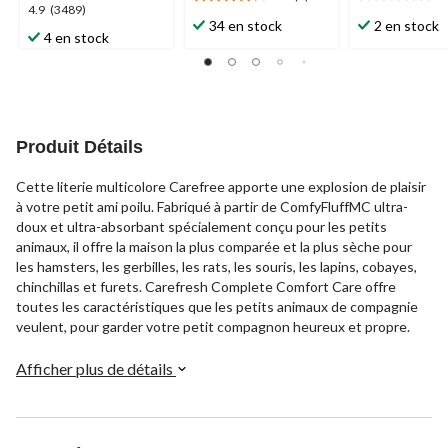
4.2
0.0
4.9
4.9
(3489)
étoile(s)
étoile(s)
34 en stock
2 en stock
étoile(s)
4 en stock
sur
sur
sur
5.
5.
5.
5
3489
évaluations
évaluations
Produit Détails
Cette literie multicolore Carefree apporte une explosion de plaisir
à votre petit ami poilu. Fabriqué à partir de ComfyFluffMC ultra-
doux et ultra-absorbant spécialement conçu pour les petits
animaux, il offre la maison la plus comparée et la plus sèche pour
les hamsters, les gerbilles, les rats, les souris, les lapins, cobayes,
chinchillas et furets. Carefresh Complete Comfort Care offre
toutes les caractéristiques que les petits animaux de compagnie
veulent, pour garder votre petit compagnon heureux et propre.
Afficher plus de détails