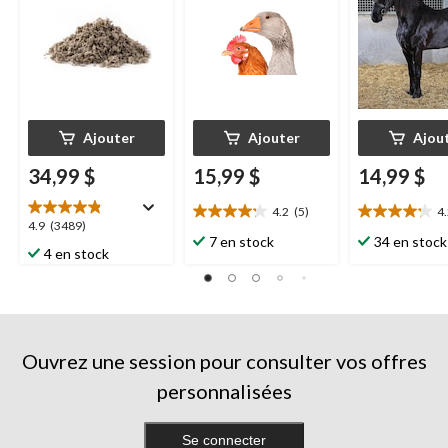
Ajouter
Ajouter
Ajou
34,99 $
15,99 $
14,99 $
4.2
(5)
4
4.2
4.2
4.9
4.9
(3489)
étoile(s)
étoile(s)
7 en stock
34 en stock
étoile(s)
4 en stock
sur
sur
sur
5.
5.
5.
5
5
3489
évaluations
évaluations
évaluations
Ouvrez une session pour consulter vos offres
personnalisées
Se connecter