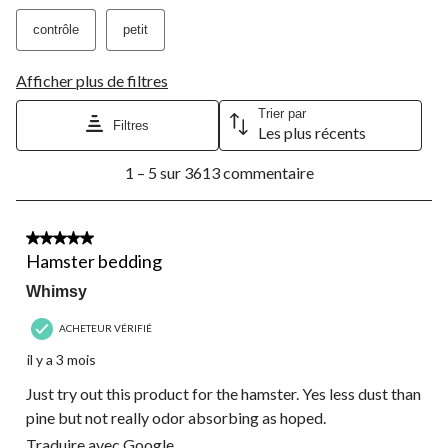
contrôle
petit
Afficher plus de filtres
Trier par
Filtres
Les plus récents
1
1 – 5 sur 3613 commentaire
à
5
sur
3613
4 étoile(s) sur 5.
commentaire.
Hamster bedding
Whimsy
ACHETEUR VÉRIFIÉ
il y a 3 mois
Just try out this product for the hamster. Yes less dust than
pine but not really odor absorbing as hoped.
Traduire avec Google