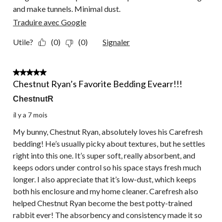
and make tunnels. Minimal dust.
Traduire avec Google
Utile?
(0)
(0)
Signaler
5 étoile(s) sur 5.
Chestnut Ryan’s Favorite Bedding Evearr!!!
ChestnutR
il y a 7 mois
My bunny, Chestnut Ryan, absolutely loves his Carefresh
bedding! He’s usually picky about textures, but he settles
right into this one. It’s super soft, really absorbent, and
keeps odors under control so his space stays fresh much
longer. I also appreciate that it’s low-dust, which keeps
both his enclosure and my home cleaner. Carefresh also
helped Chestnut Ryan become the best potty-trained
rabbit ever! The absorbency and consistency made it so