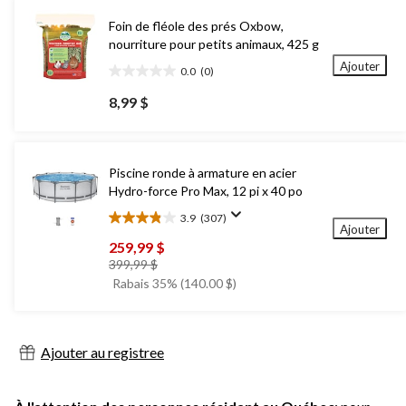
Foin de fléole des prés Oxbow,
nourriture pour petits animaux, 425 g
Ajouter
0.0
(0)
0.0
étoile(s)
8,99 $
sur
5.
Piscine ronde à armature en acier
Hydro-force Pro Max, 12 pi x 40 po
3.9
(307)
3.9
Ajouter
étoile(s)
259,99 $
sur
prix
399,99 $
5.
était
Rabais 35% (140.00 $)
307
399,99 $
évaluations
Ajouter au registree