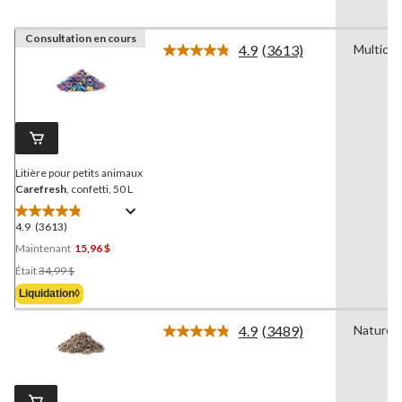
Consultation en cours
4.9
(3613)
Multicol
Lire
les
3613
commentaires.
Lien
vers
la
même
page.
Litière pour petits animaux
Carefresh
, confetti, 50 L
4.9
(3613)
4.9
étoile(s)
Maintenant
15,96 $
sur
Prix
Était
34,99 $
5.
Était
Liquidation◊
3613
34,99 $
évaluations
4.9
(3489)
Naturel
Lire
les
3489
commentaires.
Lien