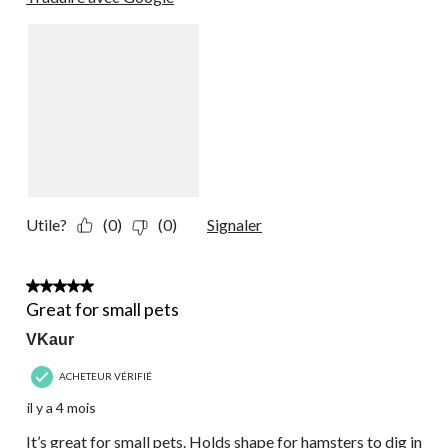
Utile?
(0)
(0)
Signaler
5 étoile(s) sur 5.
Great for small pets
VKaur
ACHETEUR VÉRIFIÉ
il y a 4 mois
It’s great for small pets. Holds shape for hamsters to dig in