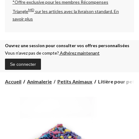
*Offre exclusive pour les membres Récompenses
MD
Triangle
sur les articles avec la livraison standard.
En
savoir plus
Ouvrez une session pour consulter vos offres personnalisées
Vous n’avez pas de compte?
Adhérez maintenant
Se connecter
Litière
Accueil
Animalerie
Petits Animaux
Litière pour petit
pour
petits
animaux
Carefresh,
confetti,
50
L