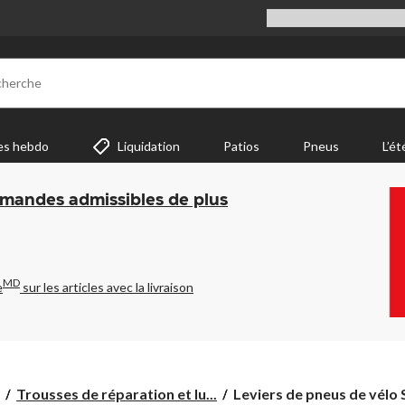
cherche
es hebdo
Liquidation
Patios
Pneus
L’ét
mmandes admissibles de plus
MD
e
sur les articles avec la livraison
Leviers
Trousses de réparation et lu...
Leviers de pneus de vélo S