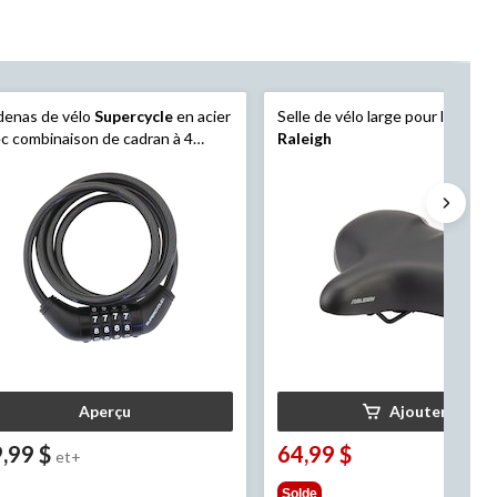
denas de vélo
Supercycle
en acier
Selle de vélo large pour le confo
c combinaison de cadran à 4
Raleigh
ffres réinitialisable, 8 mm
Aperçu
Ajouter
,99 $
64,99 $
et+
Solde