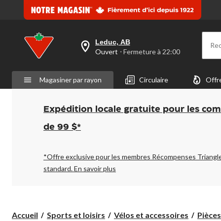
Leduc, AB
Re
votre
Ouvert
⋅ Fermeture à 22:00
magasin
préféré
est
Magasiner par rayon
Circulaire
Offr
Leduc,
AB,
courament
Ouvert,
Expédition locale gratuite pour les co
Fermeture
à
de 99 $*
à
22:00
cliquer
pour
*Offre exclusive pour les membres Récompenses Triangl
changer
standard.
En savoir plus
Accueil
Sports et loisirs
Vélos et accessoires
Pièces