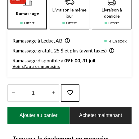
Livraison le même
Livraison à
Ramassage
jour
domicile
Offert
Offert
Offert
Ramassage à Leduc, AB
4 En stock
Ramassage gratuit, 25 $ et plus (avant taxes)
Ramassage disponible à
09 h 00, 31 juil.
Voir d'autres magasins
Quantité
mise
Ajouter au panier
Acheter maintenant
à
jour
à
1
Trouvez-le également en magasin: