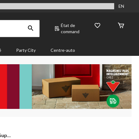
EN
État de
command
é
Party City
Centre-auto
up...