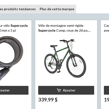
les produits tendances
Plus de cette marque
ur vélo
Supercycle
Vélo de montagne semi-rigide
Ca
10 mm x 5 pi
Supercycle
Comp, roue de 26 po,
ave
noir/vert
chi
jouter
Ajouter
339,99 $
19