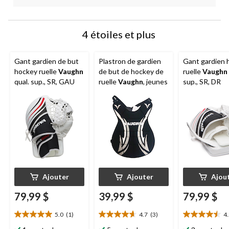
4 étoiles et plus
Gant gardien de but
Plastron de gardien
Gant gardien 
hockey ruelle
Vaughn
de but de hockey de
ruelle
Vaughn
qual. sup., SR, GAU
ruelle
Vaughn
, jeunes
sup., SR, DR
Ajouter
Ajouter
Ajou
79,99 $
39,99 $
79,99 $
5.0
(1)
4.7
(3)
4
5.0
4.7
4.5
étoile(s)
étoile(s)
étoile(s)