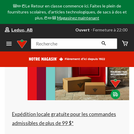
🎒✏️📒Le Retour en classe commence ici. Faites le plein de
fournitures scolaires, d'articles technologiques, de sacs à dos et
plus.📒✏️🎒
Magasinez maintenant
votre
Ouvert
⋅ Fermeture à 22:00
Leduc, AB
magasin
préféré
est
Recherche
Leduc,
AB,
courament
Ouvert,
Fermeture
à
à
22:00
cliquer
pour
changer
Expédition locale gratuite pour les commandes
admissibles de plus de 99 $*