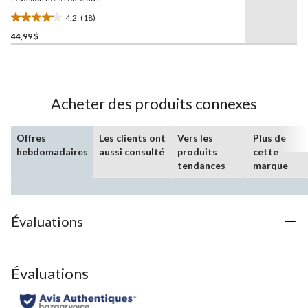
Raptor, 76972, paq. 285, 6
4.2
(18)
ans et plus
4.2
44,99 $
étoile(s)
sur
5.
18
évaluations
Acheter des produits connexes
Offres
Les clients ont
Vers les
Plus de
hebdomadaires
aussi consulté
produits
cette
tendances
marque
Évaluations
Évaluations