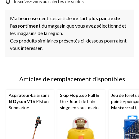
la
Inscrivez-vous aux alertes de soldes
même
page.
Malheureusement, cet article
ne fait plus partie de
l
’assortiment
du magasin que vous avez sélectionné et
les magasins de la région.
Ces produits similaires présentés ci-dessous pourraient
vous intéresser.
Articles de remplacement disponibles
Aspirateur-balai sans
Skip Hop
Zoo Pull &
Jeu de forets 
fil
Dyson
V16 Piston
Go - Jouet de bain
pointe-poinço
Submarine
singe en sous-marin
Mastercraft
,
au carbone, po
bois, paq. 7