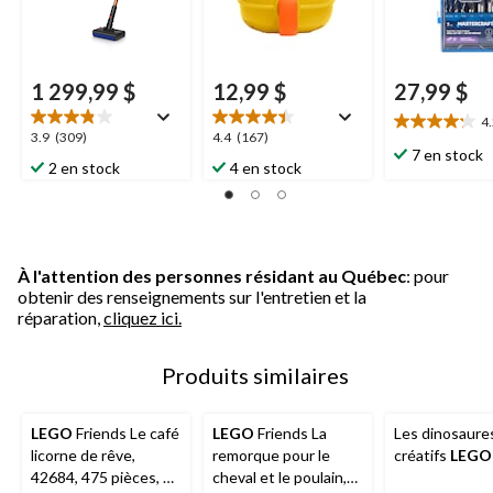
1 299,99 $
12,99 $
27,99 $
4
4.2
3.9
4.4
3.9
(309)
4.4
(167)
étoile(s)
7 en stock
étoile(s)
étoile(s)
2 en stock
4 en stock
sur
sur
sur
5.
5.
5.
19
309
167
évaluations
évaluations
évaluations
À l'attention des personnes résidant au Québec
: pour
obtenir des renseignements sur l'entretien et la
réparation,
cliquez ici.
Produits similaires
LEGO
Friends Le café
LEGO
Friends La
Les dinosaure
licorne de rêve,
remorque pour le
créatifs
LEGO
42684, 475 pièces, 6
cheval et le poulain,