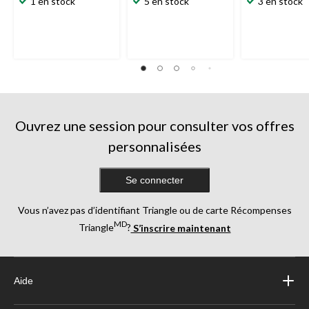
1 en stock
5 en stock
3 en stock
sur
sur
sur
5.
5.
5.
1
3
2
évaluation
évaluations
évaluations
Ouvrez une session pour consulter vos offres
personnalisées
Se connecter
Vous n’avez pas d’identifiant Triangle ou de carte Récompenses
MD
Triangle
?
S’inscrire maintenant
Aide