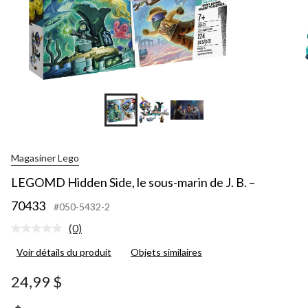
Magasiner Lego
LEGOMD Hidden Side, le sous-marin de J. B. –
70433
#050-5432-2
(0)
Aucune
cote
Voir détails du produit
Objets similaires
pour
ce
produit.
24,99 $
Lien
vers