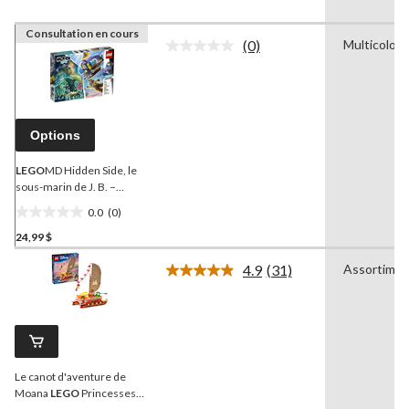
Consultation en cours
(0)
Multicolore
Aucune
cote
pour
ce
produit.
Lien
Options
vers
la
même
LEGO
MD Hidden Side, le
page.
sous-marin de J. B. –
70433
0.0
(0)
0.0
24,99 $
étoile(s)
sur
4.9
(31)
Assortimen
5.
Lire
les
31
commentaires.
Lien
vers
la
Le canot d'aventure de
même
page.
Moana
LEGO
Princesses