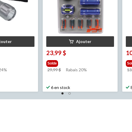
jouter
Ajouter
23,99 $
10
Solde
So
prix
 24%
29,99 $
Rabais 20%
13
était
29,99 $
6 en stock