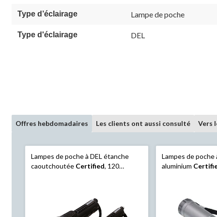
Type d’éclairage
Lampe de poche
Type d'éclairage
DEL
Offres hebdomadaires
Les clients ont aussi consulté
Vers 
Lampes de poche à DEL étanche
Lampes de poche 
caoutchoutée
Certified
, 120
aluminium
Certifi
lumens, piles comprises, noir, paq. 2
piles comprises, c
paq. 3