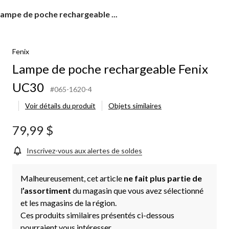
ampe
ampe de poche rechargeable ...
e
oche
echargeable
Fenix
enix
UC30
Lampe de poche rechargeable Fenix
UC30
#065-1620-4
Voir détails du produit
Objets similaires
79,99 $
Inscrivez-vous aux alertes de soldes
Malheureusement, cet article
ne fait plus partie de
l
’assortiment
du magasin que vous avez sélectionné
et les magasins de la région.
Ces produits similaires présentés ci-dessous
pourraient vous intéresser.