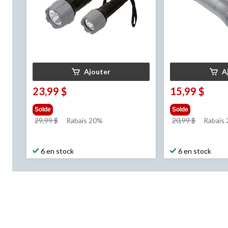
Ajouter
A
23,99 $
15,99 $
Solde
Solde
prix
prix
29,99 $
Rabais 20%
20,99 $
Rabais
était
était
29,99 $
20,99 $
6 en stock
6 en stock