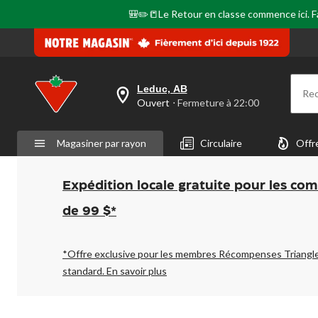
🎒✏️📒Le Retour en classe commence ici. Fai
Leduc, AB
Re
votre
Ouvert
⋅ Fermeture à 22:00
magasin
préféré
est
Magasiner par rayon
Circulaire
Offr
Leduc,
AB,
courament
Ouvert,
Expédition locale gratuite pour les co
Fermeture
à
de 99 $*
à
22:00
cliquer
pour
*Offre exclusive pour les membres Récompenses Triangl
changer
standard.
En savoir plus