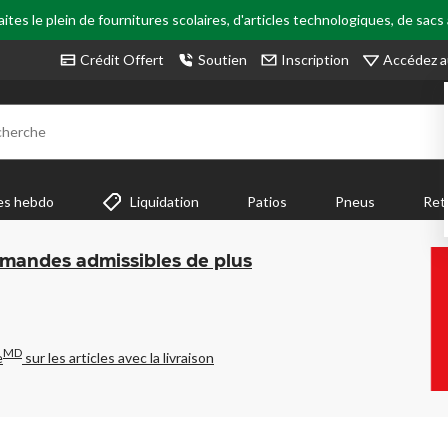
tes le plein de fournitures scolaires, d'articles technologiques, de sacs
Accédez a
Crédit Offert
Soutien
Inscription
cherche
es hebdo
Liquidation
Patios
Pneus
Ret
mmandes admissibles de plus
MD
e
sur les articles avec la livraison