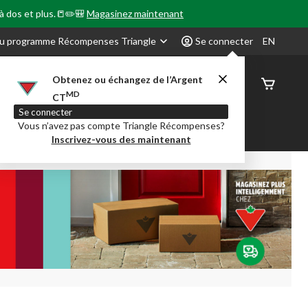
 à dos et plus.📒✏️🎒
Magasinez maintenant
u programme Récompenses Triangle
Se connecter
EN
Obtenez ou échangez de l’Argent
État de
MD
CT
command
Se connecter
Vous n’avez pas compte Triangle Récompenses?
our en Classe
Party City
Centre-auto
Inscrivez-vous des maintenant