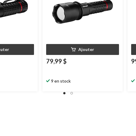
outer
Ajouter
79,99 $
9
9 en stock