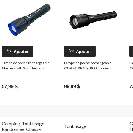
Ajouter
Ajouter
Lampe de poche rechargeable
Lampe de poche rechargeable
La
Mastercraft
, 2000 lumens
COAST
XP40R, 8000 lumens
C
57,99 $
99,99 $
7
Camping, Tout usage,
G
Tout usage
Randonnée, Chasse
H