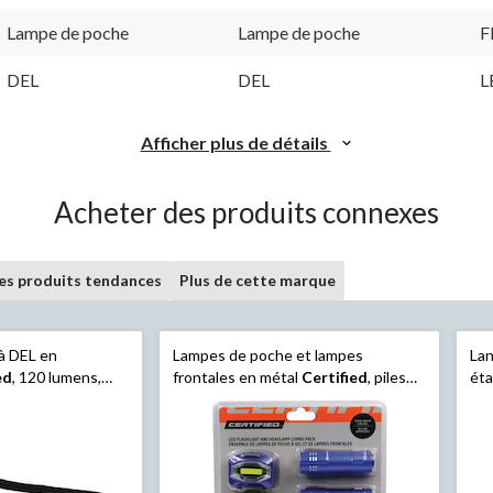
Lampe de poche
Lampe de poche
F
DEL
DEL
L
Afficher plus de détails
Acheter des produits connexes
les produits tendances
Plus de cette marque
à DEL en
Lampes de poche et lampes
Lan
ed
, 120 lumens,
frontales en métal
Certified
, piles
éta
hoix de couleurs,
comprises, paq. 5
inc