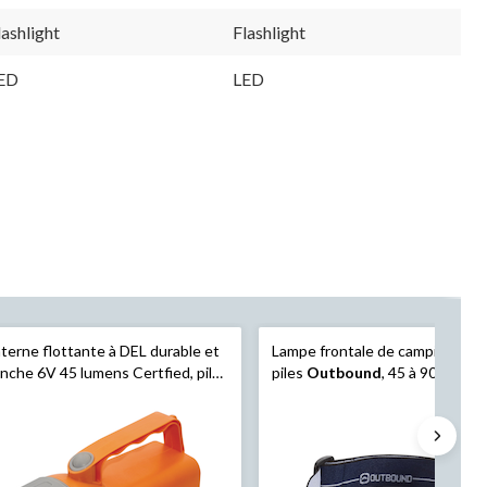
lashlight
Flashlight
ED
LED
terne flottante à DEL durable et
Lampe frontale de camping à DE
nche 6V 45 lumens Certfied, pile
piles
Outbound
, 45 à 90 lumens
luse, orange
paq. 3