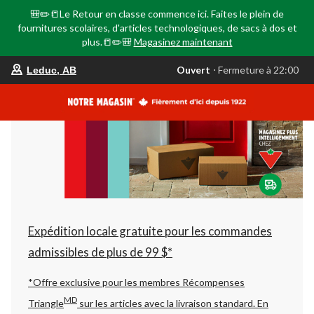
🎒✏️📒Le Retour en classe commence ici. Faites le plein de
fournitures scolaires, d'articles technologiques, de sacs à dos et
plus.📒✏️🎒
Magasinez maintenant
votre
Ouvert
⋅ Fermeture à 22:00
Leduc, AB
magasin
préféré
est
Leduc,
AB,
courament
Ouvert,
Fermeture
à
à
22:00
cliquer
pour
changer
Expédition locale gratuite pour les commandes
admissibles de plus de 99 $*
*Offre exclusive pour les membres Récompenses
MD
Triangle
sur les articles avec la livraison standard.
En