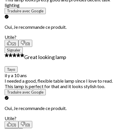
lighting
Traduire avec Google
Oui, Je recommande ce produit.
Utile?
(2)
(0)
Signaler
5 étoile(s) sur 5.
Great looking lamp
Tayo
il y a 10 ans
I needed a good, flexible table lamp since I love to read.
This lamp is perfect for that and it looks stylish too.
Traduire avec Google
Oui, Je recommande ce produit.
Utile?
(3)
(0)