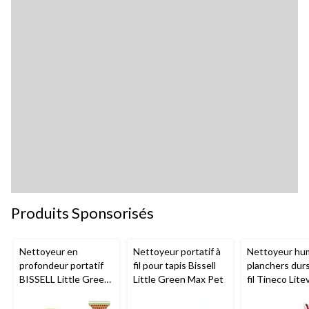
Produits Sponsorisés
Nettoyeur en
Nettoyeur portatif à
Nettoyeur hu
profondeur portatif
fil pour tapis Bissell
planchers dur
BISSELL Little Green
Little Green Max Pet
fil Tineco Lite
Mini avec fil pour
tapis et tissus