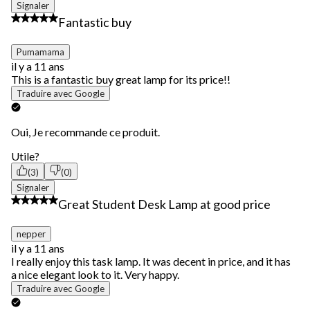
Signaler
5 étoile(s) sur 5.
Fantastic buy
Pumamama
il y a 11 ans
This is a fantastic buy great lamp for its price!!
Traduire avec Google
Oui, Je recommande ce produit.
Utile?
(3)
(0)
Signaler
5 étoile(s) sur 5.
Great Student Desk Lamp at good price
nepper
il y a 11 ans
I really enjoy this task lamp. It was decent in price, and it has
a nice elegant look to it. Very happy.
Traduire avec Google