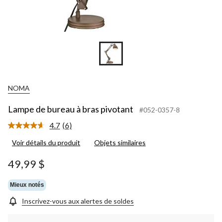
NOMA
Lampe de bureau à bras pivotant
#052-0357-8
4.7
(6)
Lire
les
Voir détails du produit
Objets similaires
6
commentaires.
Lien
49,99 $
vers
la
même
Mieux notés
page.
Inscrivez-vous aux alertes de soldes