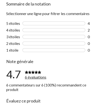
Sommaire de la notation
Sélectionner une ligne pour filtrer les commentaires
5 étoiles
étoiles
4
4 commentai
4 étoiles
étoiles
2
2 commentai
3 étoiles
étoiles
0
0 commentai
2 étoiles
étoiles
0
0 commentai
1 étoile
étoiles
0
0 commentai
Note générale
4.7
6 évaluations
6 commentateurs sur 6 (100%) recommandent ce
produit
Évaluez ce produit