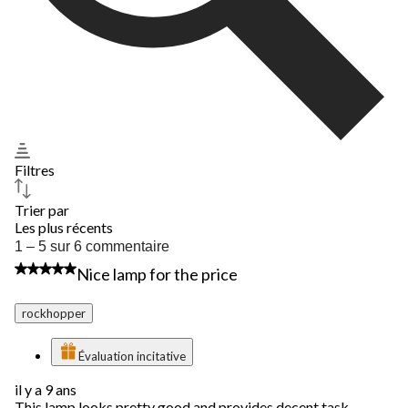
Filtres
Trier par
Les plus récents
1
1 – 5 sur 6 commentaire
à
4 étoile(s) sur 5.
Nice lamp for the price
5
sur
6
rockhopper
commentaire.
Évaluation incitative
il y a 9 ans
This lamp looks pretty good and provides decent task