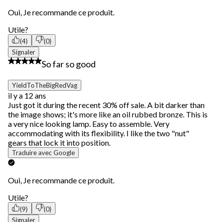
Oui, Je recommande ce produit.
Utile?
(4)
(0)
Signaler
5 étoile(s) sur 5.
So far so good
YieldToTheBigRedVag
il y a 12 ans
Just got it during the recent 30% off sale. A bit darker than
the image shows; it's more like an oil rubbed bronze. This is
a very nice looking lamp. Easy to assemble. Very
accommodating with its flexibility. I like the two "nut"
gears that lock it into position.
Traduire avec Google
Oui, Je recommande ce produit.
Utile?
(9)
(0)
Signaler